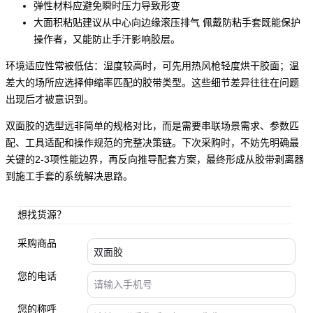
弹性材料应避免瞬时压力导致形变
大面积粘贴建议从中心向边缘滚压排气 佩戴
防粘手套
既能保护
操作者，又能防止手汗影响胶层。
环境适应性常被低估：湿度较高时，可先用热风枪轻度烘干胶面；温
差大的场所应选择伸缩率匹配的胶带类型。这些细节差异往往在问题
出现后才被意识到。
双面胶的选型远非简单的规格对比，而是需要串联场景需求、参数匹
配、工具适配和操作规范的完整决策链。下次采购时，不妨先明确最
关键的2-3项性能边界，再反向推导配套方案，最终形成从胶带剥离器
到施工手套的系统解决思路。
想找货源？
采购商品
您的电话
您的称呼