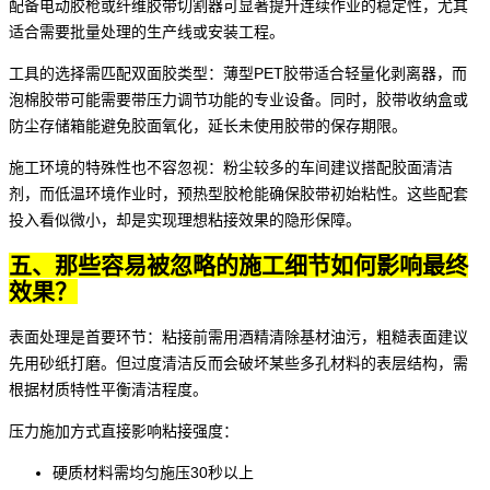
配备电动
胶枪
或
纤维胶带切割器
可显著提升连续作业的稳定性，尤其
适合需要批量处理的生产线或安装工程。
工具的选择需匹配双面胶类型：薄型PET
胶带
适合轻量化剥离器，而
泡棉胶带可能需要带压力调节功能的专业设备。同时，
胶带收纳盒
或
防尘存储箱能避免胶面氧化，延长未使用胶带的保存期限。
施工环境的特殊性也不容忽视：粉尘较多的车间建议搭配
胶面清洁
剂
，而低温环境作业时，预热型胶枪能确保胶带初始粘性。这些配套
投入看似微小，却是实现理想粘接效果的隐形保障。
五、那些容易被忽略的施工细节如何影响最终
效果？
表面处理是首要环节：粘接前需用酒精清除基材油污，粗糙表面建议
先用砂纸打磨。但过度清洁反而会破坏某些多孔材料的表层结构，需
根据材质特性平衡清洁程度。
压力施加方式直接影响粘接强度：
硬质材料需均匀施压30秒以上