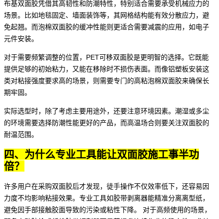
布基双面胶凭借其高韧性和防潮特性，特别适合需要承受机械应力的
场景。比如地毯固定、墙面装饰等，其网格结构能有效分散应力，避
免起翘。而泡棉双面胶的缓冲性能则更适合需要减震的应用，如电子
元件安装。
对于需要频繁调整的位置，
PET可移双面胶
是更明智的选择。它既能
提供足够的初始粘力，又能在移除时不损伤表面。而像铝塑板安装这
类对粘接强度要求高的场景，则需要专门的
高粘泡棉双面胶
来确保长
期牢固。
实际选型时，除了考虑主要用途外，还要注意环境因素。潮湿或多尘
的环境需要选择防潮性能更好的产品，而高温场合则要关注双面胶的
耐温范围。
四、为什么专业工具能让双面胶施工事半功
倍？
许多用户在采购双面胶后才发现，徒手操作不仅效率低下，还容易因
力度不均影响粘接效果。专业工具如
胶带剥离器
能精准分离离型纸，
避免因手部接触胶面导致的污染或粘性下降。 对于高频使用的场景，