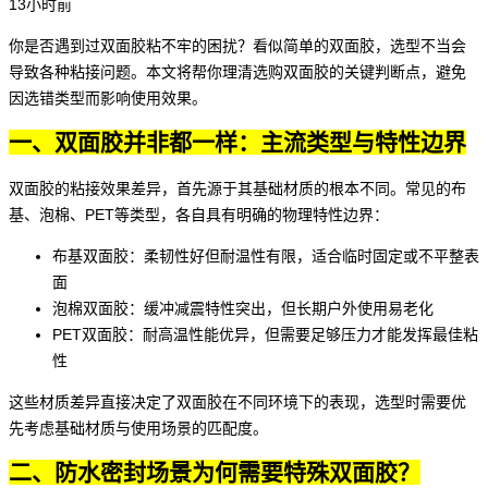
13小时前
你是否遇到过
双面胶
粘不牢的困扰？看似简单的双面胶，选型不当会
导致各种粘接问题。本文将帮你理清选购双面胶的关键判断点，避免
因选错类型而影响使用效果。
一、双面胶并非都一样：主流类型与特性边界
双面胶的粘接效果差异，首先源于其基础材质的根本不同。常见的布
基、泡棉、PET等类型，各自具有明确的物理特性边界：
布基双面胶
：柔韧性好但耐温性有限，适合临时固定或不平整表
面
泡棉双面胶
：缓冲减震特性突出，但长期户外使用易老化
PET双面胶
：耐高温性能优异，但需要足够压力才能发挥最佳粘
性
这些材质差异直接决定了双面胶在不同环境下的表现，选型时需要优
先考虑基础材质与使用场景的匹配度。
二、防水密封场景为何需要特殊双面胶？