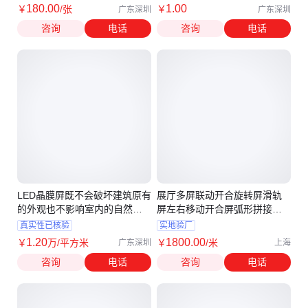
180
.00
1
.00
￥
/张
￥
广东深圳
广东深圳
咨询
电话
咨询
电话
LED晶膜屏既不会破坏建筑原有
展厅多屏联动开合旋转屏滑轨
的外观也不影响室内的自然采
屏左右移动开合屏弧形拼接电
光
动滑轨
真实性已核验
实地验厂
1
.20
1800
.00
￥
万
/平方米
￥
/米
广东深圳
上海
咨询
电话
咨询
电话