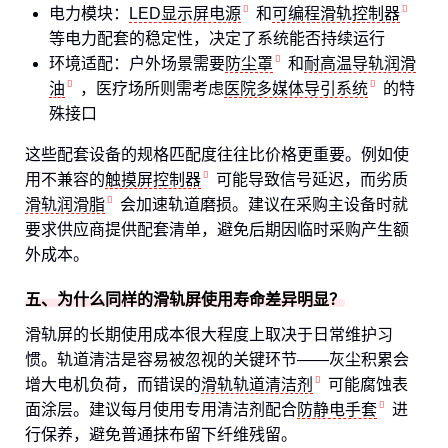
电力模块：
LED显示屏电源
和
可编程滑轨控制器
等电力配套的稳定性，决定了系统能否持续运行
环境适配：户外场景需要
防尘罩
和
耐高温导轨润滑
油
，医疗场所则需考虑
医院多媒体导引系统
的特
殊接口
这些配套设备的规格匹配度往往比价格更重要。例如使
用不兼容的
触摸屏控制器
可能导致信号延迟，而劣质
滑轨润滑脂
会加速轨道磨损。建议在采购主设备时就
要求供应商提供配套清单，避免后期因临时采购产生额
外成本。
五、为什么同样的滑轨屏使用寿命差异明显？
滑轨屏的长期使用成本很大程度上取决于日常维护习
惯。轨道清洁是容易被忽视的关键环节——灰尘积累会
增大电机负荷，而错误的
滑轨轨道清洁剂
可能腐蚀表
面涂层。建议每月使用专用清洁剂配合
防静电手套
进
行保养，避免普通抹布留下纤维残留。