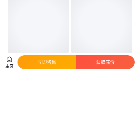
多屏联动滑轨屏led旋转屏滑轨
晶膜屏 LED全息屏 贴膜屏 光电
立即咨询
获取底价
电视可移动矩阵开合弧形触摸
玻璃屏 随意贴装 通透率高轻薄
主页
拼接屏
便携
真实性已核验
499
.00
5000
.00
￥
/米
￥
/块
上海
广东深圳
咨询
电话
咨询
电话