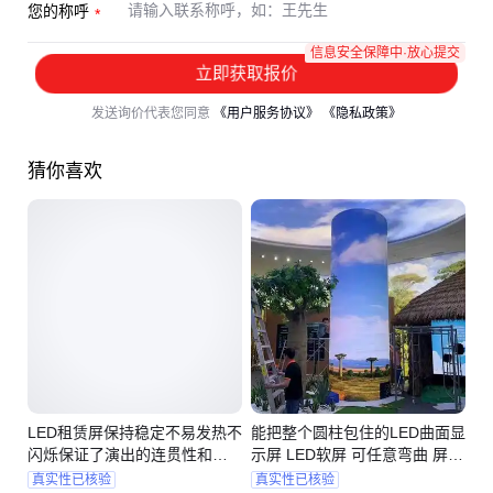
您的称呼
信息安全保障中·放心提交
立即获取报价
发送询价代表您同意
《用户服务协议》
《隐私政策》
猜你喜欢
LED租赁屏保持稳定不易发热不
能把整个圆柱包住的LED曲面显
闪烁保证了演出的连贯性和安
示屏 LED软屏 可任意弯曲 屏体
全性
无缝隙
真实性已核验
真实性已核验