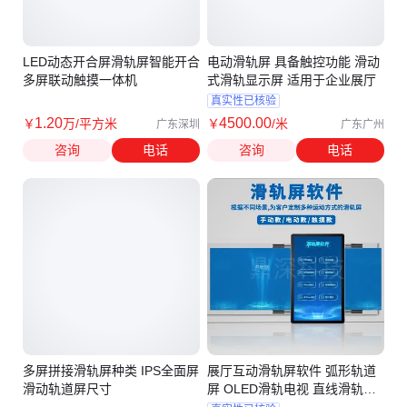
LED动态开合屏滑轨屏智能开合
电动滑轨屏 具备触控功能 滑动
多屏联动触摸一体机
式滑轨显示屏 适用于企业展厅
真实性已核验
1
.20
4500
.00
￥
万
/平方米
￥
/米
广东深圳
广东广州
咨询
电话
咨询
电话
多屏拼接滑轨屏种类 IPS全面屏
展厅互动滑轨屏软件 弧形轨道
滑动轨道屏尺寸
屏 OLED滑轨电视 直线滑轨互
动屏