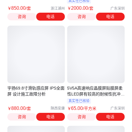
真实性已核验
850
.00
2000
.00
￥
/套
￥
/套
浙江湖州
广东深圳
咨询
电话
咨询
电话
宇扬69.8寸滑轨感应屏 IPS全面
5V5A高速响应晶膜屏贴膜屏柔
屏 设计施工故障分析
性LED屏有较高的耐候性抗冲击
性
真实性已核验
880
.00
65
.00
￥
/套
￥
/平方米
陕西安康
广东深圳
咨询
电话
咨询
电话