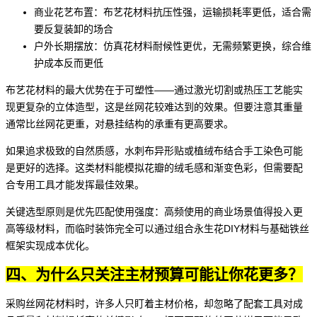
商业花艺布置：
布艺花材料
抗压性强，运输损耗率更低，适合需
要反复装卸的场合
户外长期摆放：
仿真花材料
耐候性更优，无需频繁更换，综合维
护成本反而更低
布艺花材料的最大优势在于可塑性——通过激光切割或热压工艺能实
现更复杂的立体造型，这是丝网花较难达到的效果。但要注意其重量
通常比丝网花更重，对悬挂结构的承重有更高要求。
如果追求极致的自然质感，
水刺布异形贴
或植绒布结合手工染色可能
是更好的选择。这类材料能模拟花瓣的绒毛感和渐变色彩，但需要配
合专用工具才能发挥最佳效果。
关键选型原则是优先匹配使用强度：高频使用的商业场景值得投入更
高等级材料，而临时装饰完全可以通过组合
永生花DIY材料
与基础铁丝
框架实现成本优化。
四、为什么只关注主材预算可能让你花更多？
采购丝网花材料时，许多人只盯着主材价格，却忽略了配套工具对成