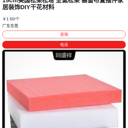
15cm美国松果松塔 圣诞松果 橱窗布置摆件家
居装饰DIY干花材料
￥
1
.50
/个
广东东莞
咨询
电话