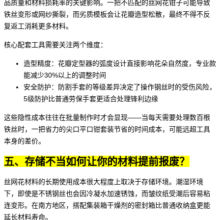
品质量和材料损耗率的关键影响。一把不匹配的
丝网花钳子
可能导致
铁丝变形或网纱撕裂，而劣质模板会让花瓣造型松散，最终不得不反
复返工消耗更多材料。
核心配套工具需要关注两个维度：
造型精度：花瓣定型器的弧度设计直接影响花朵自然度，专业款
能减少30%以上的调整时间
安全防护：
防割手套
的等级差异决定了操作钢丝时的受伤风险，
5级防护比普通劳保手套更适合处理锋利边缘
这些隐性成本往往在批量制作时才会显现——当每天需要处理数百根
铁丝时，一把省力的
尖口平口钳套装
节省的时间成本，可能远超工具
本身的差价。
五、存储不当如何让你的材料提前报废？
丝网花材料的长期使用成本很大程度上取决于存储环境。潮湿环境
下，即使是不锈钢丝也会因冷凝水加速锈蚀，而皱纹纸受潮后容易粘
连变形。在南方地区，搭配
集装箱干燥剂
的密封箱比普通收纳盒更能
延长材料寿命。