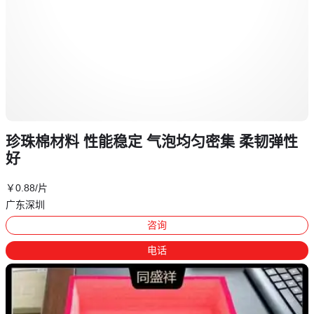
珍珠棉材料 性能稳定 气泡均匀密集 柔韧弹性
好
￥
0
.88
/片
广东深圳
咨询
电话