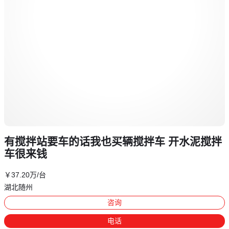
有搅拌站要车的话我也买辆搅拌车 开水泥搅拌
车很来钱
￥
37
.20
万
/台
湖北随州
咨询
电话