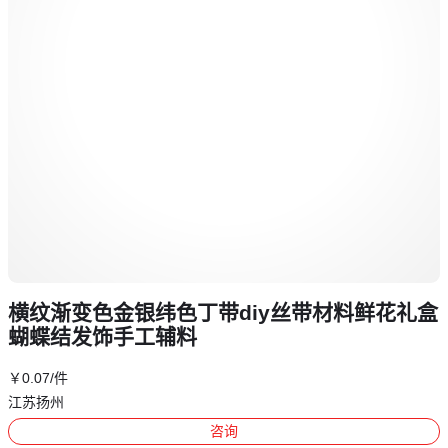
横纹渐变色金银纬色丁带diy丝带材料鲜花礼盒
蝴蝶结发饰手工辅料
￥
0
.07
/件
江苏扬州
咨询