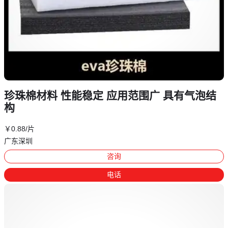
珍珠棉材料 性能稳定 应用范围广 具有气泡结
构
￥
0
.88
/片
广东深圳
咨询
电话