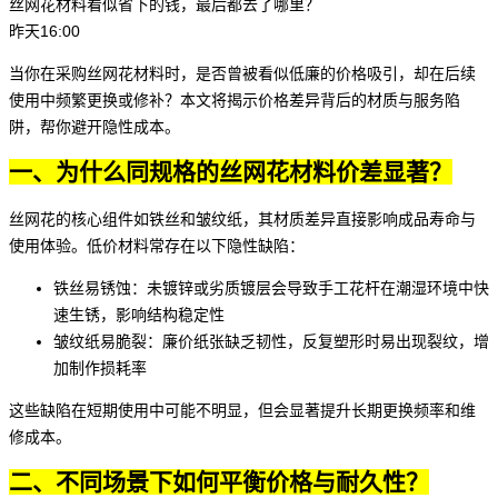
丝网花材料看似省下的钱，最后都去了哪里？
昨天16:00
当你在采购
丝网花材料
时，是否曾被看似低廉的价格吸引，却在后续
使用中频繁更换或修补？本文将揭示价格差异背后的材质与服务陷
阱，帮你避开隐性成本。
一、为什么同规格的丝网花材料价差显著？
丝网花的核心组件如铁丝和皱纹纸，其材质差异直接影响成品寿命与
使用体验。低价材料常存在以下隐性缺陷：
铁丝易锈蚀：未镀锌或劣质镀层会导致手工花杆在潮湿环境中快
速生锈，影响结构稳定性
皱纹纸易脆裂：廉价纸张缺乏韧性，反复塑形时易出现裂纹，增
加制作损耗率
这些缺陷在短期使用中可能不明显，但会显著提升长期更换频率和维
修成本。
二、不同场景下如何平衡价格与耐久性？