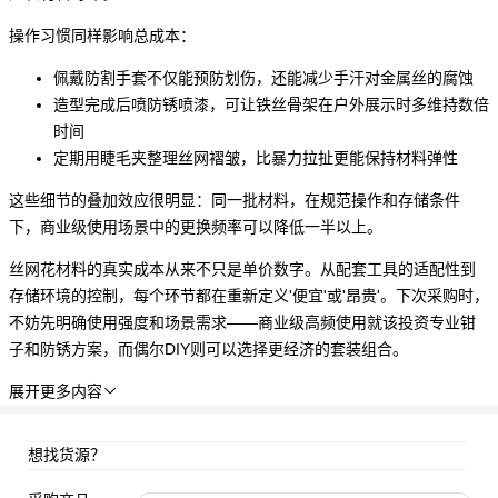
操作习惯同样影响总成本：
佩戴防割手套不仅能预防划伤，还能减少手汗对金属丝的腐蚀
造型完成后喷
防锈喷漆
，可让铁丝骨架在户外展示时多维持数倍
时间
定期用睫毛夹整理丝网褶皱，比暴力拉扯更能保持材料弹性
这些细节的叠加效应很明显：同一批材料，在规范操作和存储条件
下，商业级使用场景中的更换频率可以降低一半以上。
丝网花材料的真实成本从来不只是单价数字。从配套工具的适配性到
存储环境的控制，每个环节都在重新定义'便宜'或'昂贵'。下次采购时，
不妨先明确使用强度和场景需求——商业级高频使用就该投资专业钳
子和防锈方案，而偶尔DIY则可以选择更经济的套装组合。
展开更多内容

想找货源？