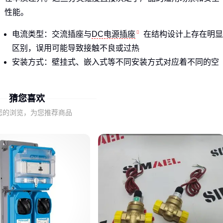
性能。
电流类型：交流插座与
DC电源插座
在结构设计上存在明显
区别，误用可能导致接触不良或过热
安装方式：壁挂式、嵌入式等不同安装方式对应着不同的空
间利用需求和布线复杂度
防护等级：从普通家用IP20到工业
防爆插座
，防护能力差
猜您喜欢
异直接影响在潮湿、多尘等环境下的可靠性
您的浏览，为您推荐商品
了解这些基础分类框架，是避免'买错用错'的第一步。接下来需
要根据具体使用环境，进一步考量关键性能参数。
二、为什么同样参数的插座实际表现差异大？
载流量、接触电阻等关键参数虽然重要，但实际使用效果还取
决于材料工艺和结构设计的匹配度。
以接触电阻为例：