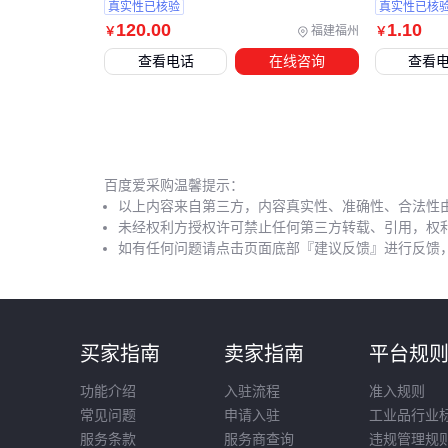
真实性已核验
真实性已核
120
.00
1
.10
福建福州
￥
￥
查看电话
在线咨询
查看
百度爱采购温馨提示：
以上内容来自第三方，内容真实性、准确性、合法性
未经权利方授权许可禁止任何第三方转载、引用，权
如有任何问题请点击页面底部『建议反馈』进行反馈
买家指南
卖家指南
平台规
功能介绍
入驻流程
准入规则
常见问题
申请入驻
工业品行业
服务条款
服务商查询
违规管理规