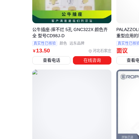
公牛插座-摔不烂 5孔 GNC322X 颜色齐
PALAZZO
全 型号CD98J-D
重型应用的
真实性已核验
颜色
远东品牌
真实性已核
13
.50
面议
河北石家庄
￥
查看电话
在线咨询
查看