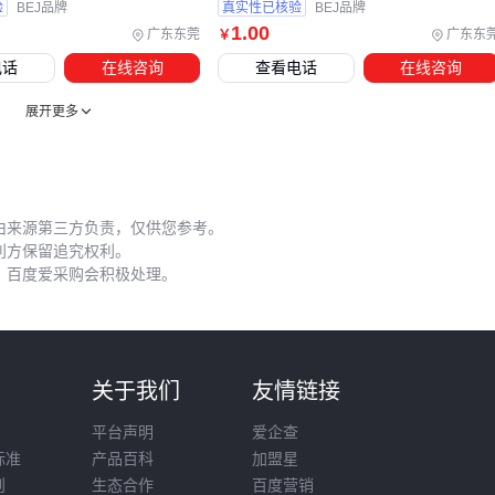
设备不达标导致主插座性能受限。
验
BEJ品牌
真实性已核验
BEJ品牌
1
.00
广东东莞
广东东
￥
五、这些安装细节可能影响插座寿命
电话
在线咨询
查看电话
在线咨询
即使选对产品和配套，不当安装仍会埋下隐患。暗装插座需确
展开更多
保底盒与面板紧密贴合，明装插座则要使用
铝合金离墙码
等
加固件避免松动。线缆固定建议每隔一定距离使用电缆扎带，
过长的电线不要强行塞入线槽。
由来源第三方负责，仅供您参考。
长期不用的插座接口建议插入防尘塞，既能防止异物进入，也
利方保留追究权利。
能避免触点氧化。硅胶材质的防尘塞弹性更好，适合频繁插拔
，百度爱采购会积极处理。
的场合。
定期检查时重点关注：插头接触部位是否发热变色、绝缘胶布
是否老化开裂、保护盖密封圈是否变形。发现异常应及时更换
则
关于我们
友情链接
相关配件，而非仅处理表面症状。
平台声明
爱企查
合理的插座选型应形成闭环决策：先明确使用场景的核心需
标准
产品百科
加盟星
求，再据此筛选关键参数，最后同步规划配套设备和防护方
则
生态合作
百度营销