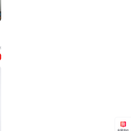
州
全网询价