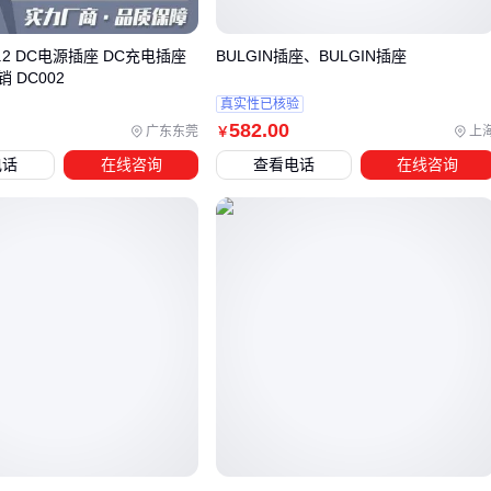
，需满足高电流承载和防尘防水要求
商业场所：
明装可移动轨道插座
和
PDU延长线插座
更适
4.2 DC电源插座 DC充电插座
BULGIN插座、BULGIN插座
合灵活布局和设备频繁更换
 DC002
家庭使用：
嵌入式轨道插座
和小型魔方插座能平衡美观与
真实性已核验
582
.00
广东东莞
上
￥
功能性
电话
在线咨询
查看电话
在线咨询
工业场景常见的导轨式安装方式，通过标准化接口实现快速维
护，但需要配套专用
配电箱
；而家用
轨道插座
的挂墙设计
则侧重装饰性，两者金属材质和导电体工艺存在本质差异。
延长线插座
在商业办公中要注意线缆抗弯折能力，避免多人
共用导致线路过载；家庭使用时则需关注儿童保护门等安全设
计，
USB插座
和Type-C接口的兼容性也成为现代家居的加分
项。
选型时容易忽视的是配套兼容性：
工业插座
的32A大电流设
计需要匹配相应规格的
断路器
和线径，而智能家居系统的插
座则要考虑与中控设备的协议对接问题。