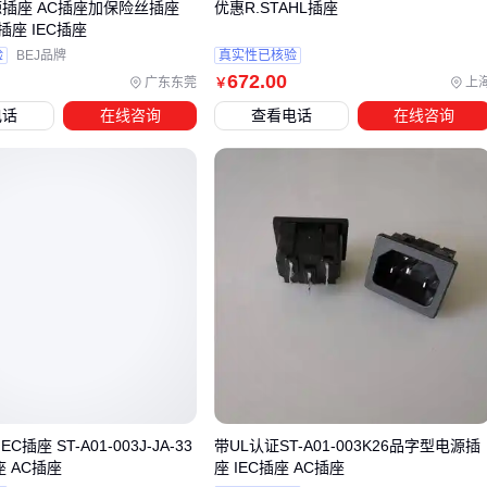
源插座 AC插座加保险丝插座
优惠R.STAHL插座
座 IEC插座
四、为什么主插座达标了，系统仍可能出问题？
验
BEJ品牌
真实性已核验
672
.00
选购优质插座只是第一步，若忽略配套设备的匹配性，仍可能
广东东莞
上
￥
导致系统性能下降甚至安全隐患。常见的兼容性问题包括线缆
电话
在线咨询
查看电话
在线咨询
载流量不足、插头接触不良或配电箱过载保护不匹配。
线缆选择需与插座额定电流匹配，工业场景建议使用
阻燃电
力电缆
插头类型必须与插座接口完全吻合，航空插头等特殊接口需
配套专用保护盖
配电箱应预留足够余量，并配置相应规格的漏电保护器
潮湿或多尘环境还需考虑防护配件。例如工业场所的
插座保护
盖
能有效防止金属粉尘侵入，而机房等精密设备区域可选用
计算机屏蔽电缆
减少信号干扰。
插座 ST-A01-003J-JA-33
带UL认证ST-A01-003K26品字型电源插
实际部署前建议用
线路检测仪
验证系统兼容性，避免因配套
座 AC插座
座 IEC插座 AC插座