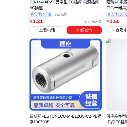
DB-14-4AP-55品字型IEC插座 电源插座
阳琦AC电
AC插座
二合一器具插
真实性已核验
BEJ品牌
真实性已核
1
.21
1
.56
广东东莞
￥
￥
查看电话
在线咨询
查看
费斯托FESTONECU-M-B12G5-C2-PB插
供应品字型IEC
座1067905
卡式IEC插