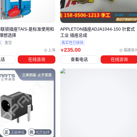
优质插座采用特殊合金和精密加工，能保持长期稳定的导电
性能
普通产品可能在初期测试达标，但在频繁插拔后电阻值会明
LI联锁插座TAIS-是标准使用和
APPLETON插座ADJA1044-150 针套式
显上升
理想选择
工业 插座总成
验
重型
真实性已核验
工业级插座还会通过特殊结构设计来降低电弧风险
235
.00
上海
福建泉
￥
这些看不见的细节差异，正是不同场景下插座表现悬殊的关键
电话
在线咨询
查看电话
在线咨询
原因。下个环节我们将具体分析如何根据场景特点组合这些参
数优先级。
三、工业、商业与家用场景的插座配置差异在哪里？
插座选型的核心矛盾在于：参数堆砌不等于适用性。工业级插
座强调连续负载能力和防护等级，而家用场景更关注便捷性与
空间适配。
工业环境：优先选择
导轨式接线端子排
或
防水防爆排插