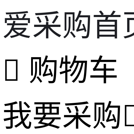
爱采购首
购物车
我要采购