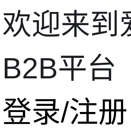
欢迎来到
B2B平台
登录/注册