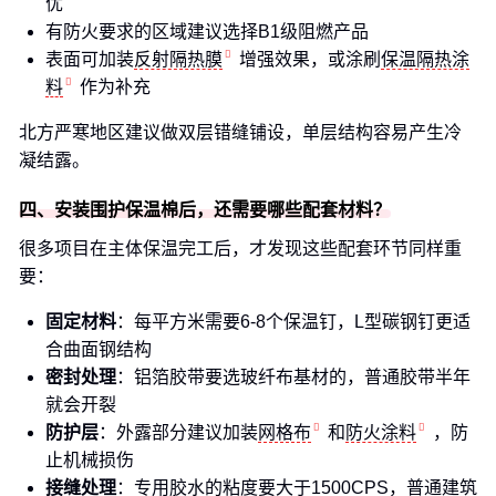
优
有防火要求的区域建议选择B1级阻燃产品
表面可加装
反射隔热膜
增强效果，或涂刷
保温隔热涂
料
作为补充
北方严寒地区建议做双层错缝铺设，单层结构容易产生冷
凝结露。
四、安装围护保温棉后，还需要哪些配套材料？
很多项目在主体保温完工后，才发现这些配套环节同样重
要：
固定材料
：每平方米需要6-8个保温钉，L型碳钢钉更适
合曲面钢结构
密封处理
：铝箔胶带要选玻纤布基材的，普通胶带半年
就会开裂
防护层
：外露部分建议加装
网格布
和
防火涂料
，防
止机械损伤
接缝处理
：专用胶水的粘度要大于1500CPS，普通建筑