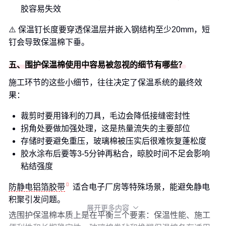
胶容易失效
⚠️ 保温钉长度要穿透保温层并嵌入钢结构至少20mm，短
钉会导致保温棉下垂。
五、围护保温棉使用中容易被忽视的细节有哪些？
施工环节的这些小细节，往往决定了保温系统的最终效
果：
裁剪时要用锋利的刀具，毛边会降低接缝密封性
拐角处要做加强处理，这是热量流失的主要部位
存储时要避免重压，玻璃棉被压实后很难恢复蓬松度
胶水涂布后要等3-5分钟再粘合，晾胶时间不足会影响
粘结强度
防静电铝箔胶带
适合电子厂房等特殊场景，能避免静电
积聚引发问题。
展开更多内容

选围护保温棉本质上是在平衡三个要素：保温性能、施工