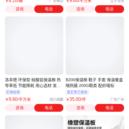
8
.10
9
.60
￥
/箱
￥
/平方米
广东佛山
辽宁沈阳
咨询
电话
咨询
电话
洛非德 环保型 硅酸铝保温棉 热
B200保温棉 鞋子 手套 保温餐盒
导率低 节能降耗 用心选材 发货
隔热膜 200G鞋类 配织唛标
及时
实地验商
真实性已核验
9
.60
35
.00
￥
/平方米
￥
/件
四川成都
广东广州
咨询
电话
咨询
电话