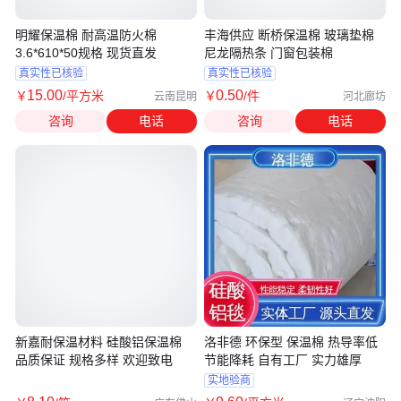
明耀保温棉 耐高温防火棉
丰海供应 断桥保温棉 玻璃垫棉
3.6*610*50规格 现货直发
尼龙隔热条 门窗包装棉
真实性已核验
真实性已核验
15
.00
0
.50
￥
/平方米
￥
/件
云南昆明
河北廊坊
咨询
电话
咨询
电话
新嘉耐保温材料 硅酸铝保温棉
洛非德 环保型 保温棉 热导率低
品质保证 规格多样 欢迎致电
节能降耗 自有工厂 实力雄厚
实地验商