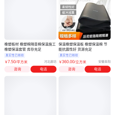
橡塑板材 橡塑棉隔音棉保温施工
保温橡塑保温板 橡塑保温棉 节
橡塑保温套管 库存充足
能抗震性好 货源充足
真实性已核验
真实性已核验
7
.50
360
.00
￥
/平方米
￥
/立方米
河北廊坊
安徽阜阳
咨询
电话
咨询
电话