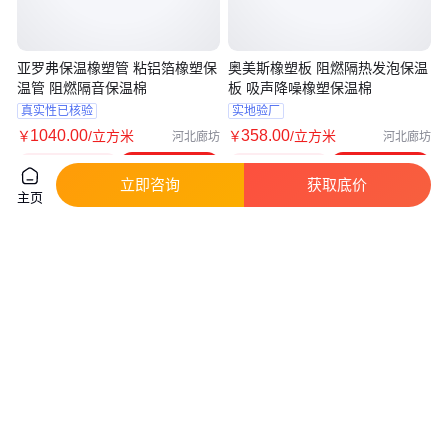
亚罗弗保温橡塑管 粘铝箔橡塑保
奥美斯橡塑板 阻燃隔热发泡保温
温管 阻燃隔音保温棉
板 吸声降噪橡塑保温棉
真实性已核验
实地验厂
1040
.00
358
.00
￥
/立方米
￥
/立方米
河北廊坊
河北廊坊
咨询
电话
咨询
电话
立即咨询
获取底价
主页
通源保温 B1级阻燃 橡塑海绵管
通源保温 阻燃 橡塑海绵管 橡塑
橡塑管 多种规格尺寸
管厂家 多种规格尺寸