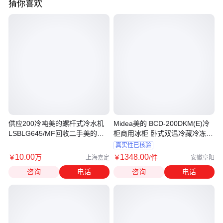
猜你喜欢
供应200冷吨美的螺杆式冷水机
Midea美的 BCD-200DKM(E)冷
LSBLG645/MF回收二手美的螺
柜商用冰柜 卧式双温冷藏冷冻家
杆冷冻机冰水机
用柜
真实性已核验
10
.00
1348
.00
￥
万
￥
/件
上海嘉定
安徽阜阳
咨询
电话
咨询
电话