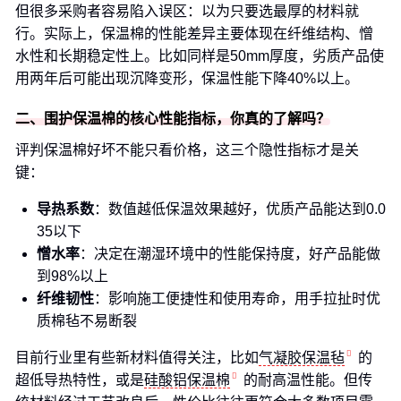
但很多采购者容易陷入误区：以为只要选最厚的材料就
行。实际上，保温棉的性能差异主要体现在纤维结构、憎
水性和长期稳定性上。比如同样是50mm厚度，劣质产品使
用两年后可能出现沉降变形，保温性能下降40%以上。
二、围护保温棉的核心性能指标，你真的了解吗？
评判保温棉好坏不能只看价格，这三个隐性指标才是关
键：
导热系数
：数值越低保温效果越好，优质产品能达到0.0
35以下
憎水率
：决定在潮湿环境中的性能保持度，好产品能做
到98%以上
纤维韧性
：影响施工便捷性和使用寿命，用手拉扯时优
质棉毡不易断裂
目前行业里有些新材料值得关注，比如
气凝胶保温毡
的
超低导热特性，或是
硅酸铝保温棉
的耐高温性能。但传