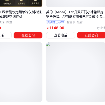
当然，水冷需要一套冷却水系统（冷却塔、水泵、管道、水处
理），初始投资和后期维护复杂度高于风冷。但如果你在南方
1.匹新能效定频单冷仅制冷强
美的（Midea）172升双开门小冰箱租房
湿热地区或需要全年制冷，这笔投入通常是值得的。
式智能空调挂机
宿舍低音小型节能家用省电可冷藏冷冻
温补偿深冷速冻BCD-172CM(E)
联保
除湿
真实性已核验
金色系
低音
三、水冷式洁净空调选型的3个关键判断点
0
1148
.00
北
￥
电话
在线咨询
查看电话
在线咨询
很多采购者只看冷量大小，忽略了几组关键参数。下面三个点
帮你快速筛出合适的方案：
按冷量匹配冷凝方式
：单台冷量在50冷吨以下且运行时间不
连续，风冷式性价比高；超过80冷吨或全年运行7000小时以
上，水冷式的能效优势足以覆盖初投资差价。如果你的项目
在200冷吨以上，多台水冷机组并联是主流做法。
按空间选室内机结构
：
吊顶空间充足（≥1.2米）且噪音敏感，选
洁净风柜
（座地/吊顶均可），风量大、检修方便。
无独立机房但需要大风量，可选
净化空调箱
（组合