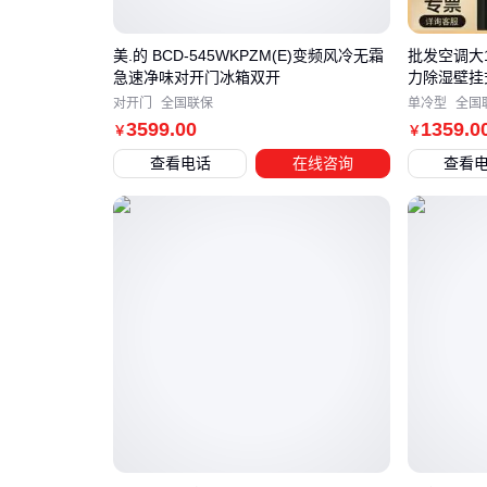
美.的 BCD-545WKPZM(E)变频风冷无霜
批发空调大
急速净味对开门冰箱双开
力除湿壁挂
对开门
全国联保
单冷型
全国
3599
.00
1359
.0
￥
￥
查看电话
在线咨询
查看