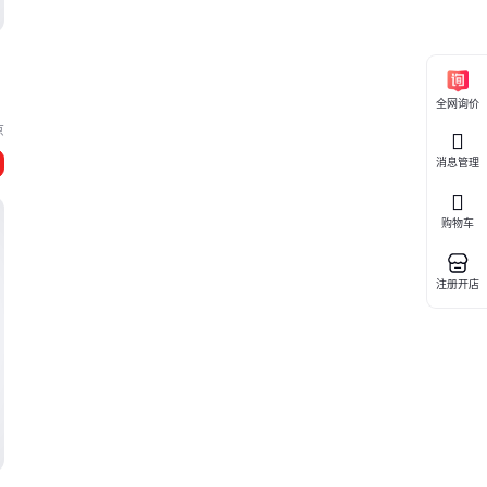
低
全网询价
京
消息管理
购物车
注册开店