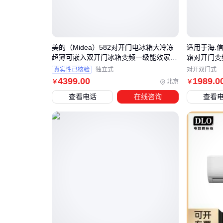
美的（Midea）582对开门电冰箱大冷冻
适用于海.信
超薄可嵌入双开门冰箱变频一级能效家用
霜对开门变
智能无霜MR-582WKPZE大容量底部散
真实性已核验
独立式
对开双门式
4399
.00
1989
.0
北京
￥
￥
查看电话
在线咨询
查看