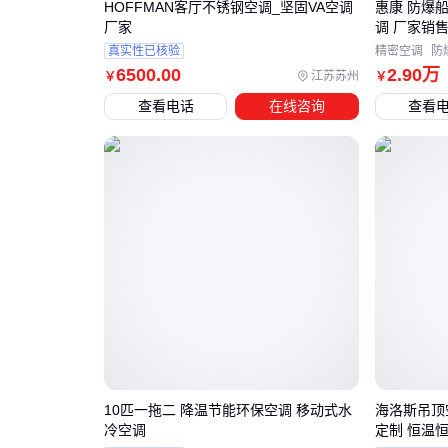
HOFFMAN客厅不锈钢空调_坚固VA空调
惠康 防爆
厂家
调 厂家销
真实性已核验
精密空调
防
6500
.00
2
.90
万
江苏苏州
￥
￥
查看电话
在线咨询
查看
10匹一拖二 降温节能环保空调 移动式水
海洛斯吊顶空
冷空调
定制 恒温