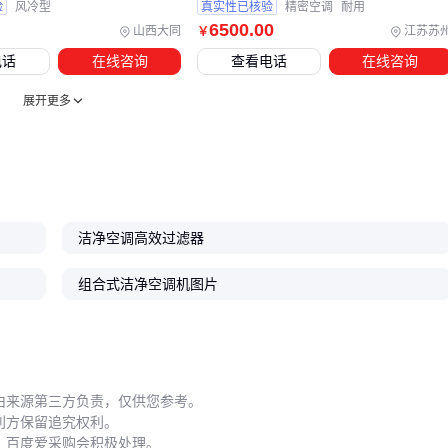
验
风冷型
真实性已核验
精密空调
耐用
冷却塔与循环水泵
：冷却塔要按主机冷凝器排热量+1.2倍余
6500
.00
山西大同
江苏苏
￥
量选型，水泵扬程需覆盖冷却塔到主机的高度差和管道阻
电话
在线咨询
查看电话
在线咨询
力。配了双泵（一用一备）更可靠。
展开更多
空气过滤组合
：水冷式机组本身不带高效过滤段（除非定
制），需要根据洁净度等级搭配
初效过滤器
（G4）+
中效
过滤器
（F8）+
高效过滤器
（H13/H14）。过滤器装在
送风口或机组功能段中，定期更换。
风量调节与控制系统
：各区域负荷变化时，需要
风量调节阀
洁净空调高效过滤器
手动或电动调节分支风量；配合
洁净空调控制系统
（PLC+传感器），可以实现温湿度、压差的自动调节。
组合式洁净空调机图片
➡️ 结论：冷却塔、水泵、过滤器和控制系统，缺一不可，别只
盯着主机下单。
由来源第三方负责，仅供您参考。
五、水冷式洁净空调运行维护的4个隐形雷区
利方保留追究权利。
主机买对、配套配齐，但如果日常维护不到位，能耗和故障率
，百度爱采购会积极处理。