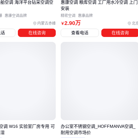
船舶空调 海洋平台钻采空调空
惠康空调 粮库空调 工厂用水冷空调 上门
式），多个功能段自由拼装，适合电子厂房。
售
安装
对洁净度要求极高（如手术室、百级车间），优先选
洁
爆
惠康空调品牌
精密空调
惠康品牌
净手术室空调
（自带高效过滤段），可直接满足GMP
2
.90
万
内蒙古赤峰
北
￥
规范。
电话
在线咨询
查看电话
在线咨询
按长期成本算初投资
：水冷系统需额外加上冷却塔、水泵管
道、水处理设备，初投资比风冷高20%~30%。但以24小时
行的药厂为例，水冷式每年可省电费10%~15%，2~3年就能
收回差价。建议做10年的全生命周期成本对比，而不是只看
初始报价。
➡️ 结论：先确定冷量大小和运行时长，再选室内机结构，最后
算总成本，这样选出的方案才真正划算。
四、水冷系统离不开这些配套设备
买了水冷式洁净空调主机，你还缺一套完整的冷却水循环系统
调 W16 实验室厂房专用 可
办公室不锈钢空调_HOFFMANVA空调_
恒湿
耐用空调市场价
和空气过滤组合。忽略这些，再好的主机会也跑不出效果。