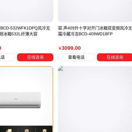
两类洁净空调最核心的区别不在室内机组，而在冷凝方式。水
冷式依靠冷却塔和循环水泵，把冷凝器产生的热量带到室外；
风冷式则直接靠室外风机吹过翅片换热器散热。
BCD-532WFK1DPQ风冷无
容.声409升十字对开门冰箱双变频风冷
频冰箱532L纤薄大容
霜冷藏冷冻BCD-409WD18FP
换热效率：水的比热容比空气大得多，20℃冷却水可带走的
热量，同等条件下风冷需要30℃以上的室外空气才能做到。
0
3099
.00
￥
水冷冷凝温度通常比风冷低8~12℃，意味着压缩机功耗更
电话
在线咨询
查看电话
在线咨询
小，能效等级更高。
环境适应性：风冷机组在夏季室外温度超过40℃时，冷凝压
力飙升，制冷量衰减明显；水冷机组只要冷却塔正常工作，
出水温度稳定在30~32℃，几乎不受天气影响。这也是老厂
在高温地区依然坚持水冷的原因。
安装自由度：水冷式室内机可以放在远离屋顶的机房，而风
冷式必须靠近室外机布置（铜管长度一般限制在30米以
内），对厂房空间规划更严苛。