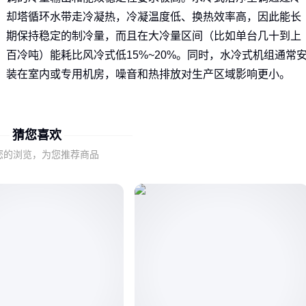
却塔循环水带走冷凝热，冷凝温度低、换热效率高，因此能长
期保持稳定的制冷量，而且在大冷量区间（比如单台几十到上
百冷吨）能耗比风冷式低15%~20%。同时，水冷式机组通常
装在室内或专用机房，噪音和热排放对生产区域影响更小。
制药、电子行业要求温度波动±1℃、湿度±5%，水冷式更易
实现精确的
恒温恒湿
控制。
猜您喜欢
对于需要全年运行、冷负荷大的场所，水冷式的综合运行成
您的浏览，为您推荐商品
本明显低于
直膨式空调
（风冷）。
老厂之所以偏爱水冷，一是基础设施（冷却塔管路）已有，
二是对运行稳定性要求高，风冷在高温天气易降频、掉冷
量。
➡️ 结论：如果你项目冷量需求大、运行时间长，水冷式是更务
实的选择。
二、水冷与风冷冷凝方式的底层差异