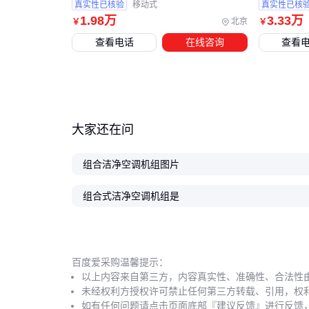
真实性已核验
移动式
真实性已核
1
.98
万
3
.33
万
北京
￥
￥
查看电话
在线咨询
查看
大家还在问
组合洁净空调机组图片
组合式洁净空调机组是
百度爱采购温馨提示：
以上内容来自第三方，内容真实性、准确性、合法性
未经权利方授权许可禁止任何第三方转载、引用，权
如有任何问题请点击页面底部『建议反馈』进行反馈