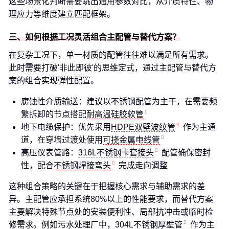
这些场景化判断需要跳出通用参数对比，从介质特性、物
理应力等维度建立匹配框架。
三、如何根据工况灵活组合主配管与替代方案？
在复杂工况下，单一材质的配管往往难以满足所有需求。
此时需要打破'非此即彼'的思维定式，通过主配管与替代方
案的组合实现弹性配置。
腐蚀性介质输送：建议以不锈钢配管为主干，在需要频
繁拆卸的节点搭配
耐高温硅胶软管
地下电缆保护：优先采用
HDPE双壁波纹管
作为主通
道，在穿墙过渡处使用
可挠金属电线管
高压仪表管路：
316L不锈钢卡套接头
配管确保密封
性，配合
不锈钢焊接弯头
完成走向调整
这种组合策略的关键在于把握核心需求与辅助需求的差
异。主配管应承担系统80%以上的性能要求，而替代方案
主要解决特殊节点处的安装便利性、局部抗冲击或临时检
修需求。例如污水处理厂中，
304L不锈钢厚壁管
作为主