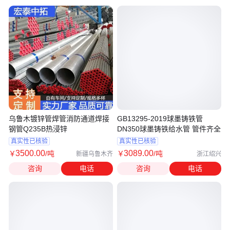
乌鲁木镀锌管焊管消防通道焊接
GB13295-2019球墨铸铁管
钢管Q235B热浸锌
DN350球墨铸铁给水管 管件齐全
真实性已核验
真实性已核验
3500
.00
3089
.00
￥
/吨
￥
/吨
新疆乌鲁木齐
浙江绍兴
咨询
电话
咨询
电话