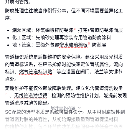
介质的管线。
防腐处理往往被当作例行公事，但不同环境需要差异化工
序：
潮湿区域：
环氧磷酸锌防锈漆
打底+管道防锈漆面层
化工区域：先喷砂处理再涂装专用管道防腐涂料
地下管道：需额外包覆
憎水玻璃棉板
防潮层
管道标识系统是后期维护的安全保障。建议采用反光材质
的管道标识贴，在应急抢修时能快速定位管线属性。流向
标识、
燃气管道标识贴
等应设置在阀门、法兰等关键节
点处。
定期维护不能仅依赖故障后处理。建立包含
管道清洗设备
、
无线管道潜望镜
检测的预防性维护计划，能提前发现
管道壁厚减薄等隐患。
展开更多内容

SC配管的选型本质是系统可靠性设计。从主材耐腐蚀性到
管道密封胶的兼容性，从初始焊接质量到
管道保温材料
的维护便利性，每个环节的决策都应服务于降低全生命周