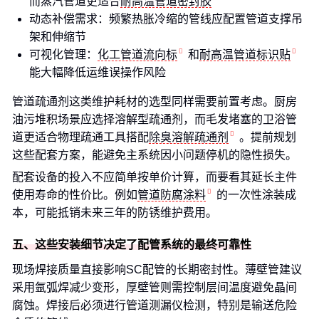
而蒸汽管道更适合
耐高温管道密封胶
动态补偿需求：频繁热胀冷缩的管线应配置管道支撑吊
架和伸缩节
可视化管理：
化工管道流向标
和
耐高温管道标识贴
能大幅降低运维误操作风险
管道疏通剂这类维护耗材的选型同样需要前置考虑。厨房
油污堆积场景应选择溶解型疏通剂，而毛发堵塞的卫浴管
道更适合物理疏通工具搭配
除臭溶解疏通剂
。提前规划
这些配套方案，能避免主系统因小问题停机的隐性损失。
配套设备的投入不应简单按单价计算，而要看其延长主件
使用寿命的性价比。例如
管道防腐涂料
的一次性涂装成
本，可能抵销未来三年的防锈维护费用。
五、这些安装细节决定了配管系统的最终可靠性
现场焊接质量直接影响SC配管的长期密封性。薄壁管建议
采用氩弧焊减少变形，厚壁管则需控制层间温度避免晶间
腐蚀。焊接后必须进行管道测漏仪检测，特别是输送危险