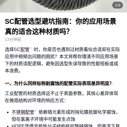
1/4
SC配管选型避坑指南：你的应用场景
真的适合这种材质吗？
13分钟前
选择SC
配管
时，你是否也遇到过材质看似合适却在实际
应用中频频出问题的困扰？本文将帮你理清不同应用场景
下的材质适配逻辑，避免因选型失误导致的性能短板或成
本浪费。
一、为什么同样标称耐腐蚀的配管实际表现差异明显？
工业配管的材质选择远不止于表面参数，其核心差异体现
在微观结构对环境的响应方式：
不锈钢配管
依赖铬元素形成的钝化膜抵御化学腐蚀，
但在氯离子环境中可能发生点蚀
HDPE凭借非极性分子结构抵抗酸碱侵蚀，但高温下易