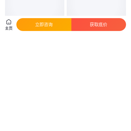
立即咨询
获取底价
主页
葛氏鑫洋球墨铸铁顶管厂家图片
SKIPPER航速记录器DL850电源
规格 尺寸铸造工艺 安装百科知
PCB控制板PP-D271
识
真实性已核验
1550
.00
665
.00
￥
/根
￥
/个
山东聊城
福建泉州
咨询
电话
咨询
电话