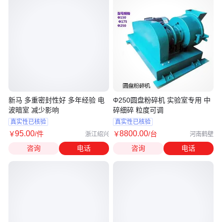
新马 多重密封性好 多年经验 电
Φ250圆盘粉碎机 实验室专用 中
波暗室 减少影响
碎细碎 粒度可调
真实性已核验
真实性已核验
95
.00
8800
.00
￥
/件
￥
/台
浙江绍兴
河南鹤壁
咨询
电话
咨询
电话