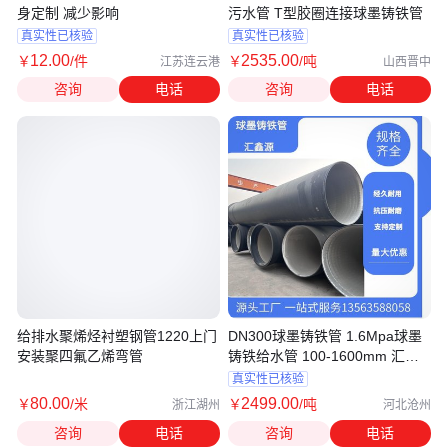
身定制 减少影响
污水管 T型胶圈连接球墨铸铁管
真实性已核验
真实性已核验
12
.00
2535
.00
￥
/件
￥
/吨
江苏连云港
山西晋中
咨询
电话
咨询
电话
给排水聚烯烃衬塑钢管1220上门
DN300球墨铸铁管 1.6Mpa球墨
安装聚四氟乙烯弯管
铸铁给水管 100-1600mm 汇鑫
源管业
真实性已核验
80
.00
2499
.00
￥
/米
￥
/吨
浙江湖州
河北沧州
咨询
电话
咨询
电话