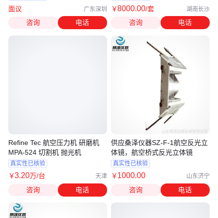
8000
.00
面议
￥
/套
广东深圳
湖南长沙
咨询
电话
咨询
电话
Refine Tec 航空压力机 研磨机
供应桑泽仪器SZ-F-1航空反光立
MPA-524 切割机 抛光机
体镜，航空桥式反光立体镜
真实性已核验
真实性已核验
3
.20
1000
.00
￥
万
/台
￥
天津
山东济宁
咨询
电话
咨询
电话