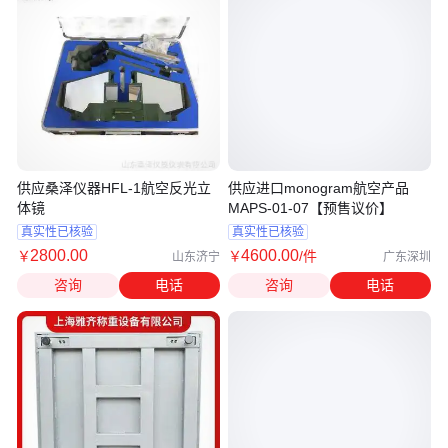
供应桑泽仪器HFL-1航空反光立
供应进口monogram航空产品
体镜
MAPS-01-07【预售议价】
真实性已核验
真实性已核验
2800
.00
4600
.00
￥
￥
/件
山东济宁
广东深圳
咨询
电话
咨询
电话