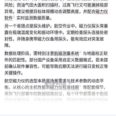
风险；而油气田大面积扫描时，过高飞行又可能漏掉局部
异常。建议根据目标体规模动态调整高度，并配合
磁力仪
软件
实时监测数据质量。
另一个易错点是探头维护。航空作业中，磁力仪探头常暴
露在极端温度变化和振动环境中。定期检查探头连接处密
封性，并随身携带磁力仪备用探头，能有效应对突发故
障。
数据处理阶段，需特别注意
航磁测量系统
与地面校正软
件的匹配性。部分国产设备采用自定义数据格式，若未提
前确认软件兼容性，可能导致后期无法进行磁日变校正等
关键操作。
航空磁力仪的选型本质是场景需求与技术参数的动态平
展开更多内容

衡。从核心的主机性能到
磁力仪校准线圈
等配套细节，
再到飞行部署中的数据链路验证，每个环节都需基于勘探
目标反推验证。只有将设备参数、环境约束和操作流程作
为整体系统考量，才能真正发挥航空磁测的效率优势。