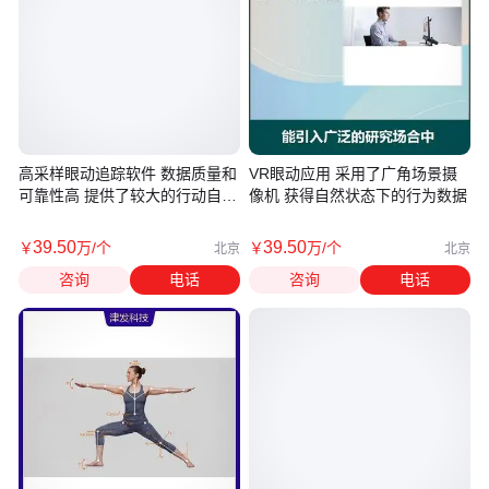
高采样眼动追踪软件 数据质量和
VR眼动应用 采用了广角场景摄
可靠性高 提供了较大的行动自由
像机 获得自然状态下的行为数据
度
39
.50
39
.50
￥
万
/个
￥
万
/个
北京
北京
咨询
电话
咨询
电话