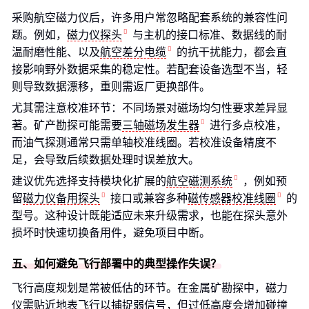
采购航空磁力仪后，许多用户常忽略配套系统的兼容性问
题。例如，
磁力仪探头
与主机的接口标准、数据线的耐
温耐磨性能、以及
航空差分电缆
的抗干扰能力，都会直
接影响野外数据采集的稳定性。若配套设备选型不当，轻
则导致数据漂移，重则需返厂更换部件。
尤其需注意校准环节：不同场景对磁场均匀性要求差异显
著。矿产勘探可能需要
三轴磁场发生器
进行多点校准，
而油气探测通常只需单轴校准线圈。若校准设备精度不
足，会导致后续数据处理时误差放大。
建议优先选择支持模块化扩展的
航空磁测系统
，例如预
留
磁力仪备用探头
接口或兼容多种
磁传感器校准线圈
的
型号。这种设计既能适应未来升级需求，也能在探头意外
损坏时快速切换备用件，避免项目中断。
五、如何避免飞行部署中的典型操作失误？
飞行高度规划是常被低估的环节。在金属矿勘探中，磁力
仪需贴近地表飞行以捕捉弱信号，但过低高度会增加碰撞