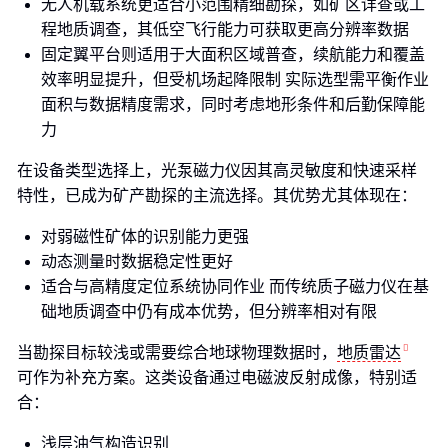
无人机载系统更适合小范围精细勘探，如矿区详查或工
程地质调查，其低空飞行能力可获取更高分辨率数据
固定翼平台则适用于大面积区域普查，续航能力和覆盖
效率明显提升，但受机场起降限制 实际选型需平衡作业
面积与数据精度需求，同时考虑地形条件和后勤保障能
力
在设备类型选择上，光泵磁力仪因其高灵敏度和快速采样
特性，已成为矿产勘探的主流选择。其优势尤其体现在：
对弱磁性矿体的识别能力更强
动态测量时数据稳定性更好
适合与高精度定位系统协同作业 而传统质子磁力仪在基
础地质调查中仍有成本优势，但分辨率相对有限
当勘探目标较浅或需要综合地球物理数据时，
地质雷达
可作为补充方案。这类设备通过电磁波反射成像，特别适
合：
浅层油气构造识别