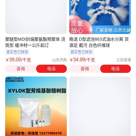
聚醚型MDI封端聚氨酯预聚体 浇
皓清 D型滤池863式油水分离 货
筑型 缓冲材一公斤起订
源足 截污 白色纤维球
真实性已核验
真实性已核验
39
.00
34
.99
￥
/千克
￥
/千克
山东济南
江苏南通
咨询
电话
咨询
电话