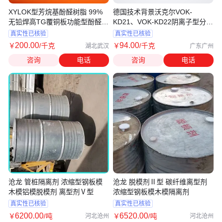
XYLOK型芳烷基酚醛树脂 99%
德国技术背景沃克尔VOK-
无铅焊高TG覆铜板功能型酚醛固
KD21、VOK-KD22阴离子型分散
化剂 1kg
剂
真实性已核验
真实性已核验
200
.00
94
.00
￥
/千克
￥
/千克
湖北武汉
广东广州
咨询
电话
咨询
电话
沧龙 管桩隔离剂 浓缩型钢板模
沧龙 脱模剂Ⅱ型 碳纤维离型剂
木模铝模脱模剂 离型剂Ⅴ型
浓缩型钢板模木模隔离剂
真实性已核验
真实性已核验
6200
.00
6520
.00
￥
/吨
￥
/吨
河北沧州
河北沧州