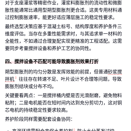
对于支座灌浆等精密作业，灌浆料膨胀剂的流动性和微膨
胀性能通常比通用型朔型膨胀剂更合适。这类专用材料通
过控制膨胀速率，能更好适应薄层施工的稳定性要求。
最终选型决策应基于混凝土标号、结构厚度和养护条件三
维度评估。当存在多重性能需求时，与其追求单一材料的
全能性，不如通过合理复配实现更精准的工程适配。这需
要同步考量搅拌设备和养护工艺的协同性。
四、搅拌设备不匹配可能导致膨胀剂效果打折
朔型膨胀剂的均匀分散是发挥效能的前提，但普通
砂浆搅
拌机
往往存在转速不足、叶片设计不合理等问题，导致
膨胀剂结块或分布不均。
关键要看两点：一是搅拌桶内壁是否光滑耐磨，避免物料
粘附；二是电机能否在短时间内达到充分剪切力，这对铜
芯电机的持续稳定性要求较高。
养护阶段同样需要配套设备协同：