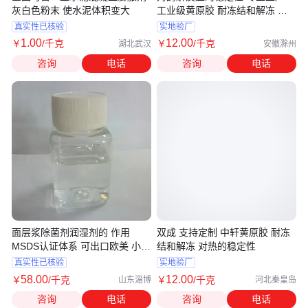
灰白色粉末 使水泥体积变大
工业级黄原胶 耐冻结和解冻 双
成
真实性已核验
实地验厂
1
.00
12
.00
￥
/千克
￥
/千克
湖北武汉
安徽滁州
咨询
电话
咨询
电话
面层浆除菌剂润湿剂的 作用
双成 支持定制 中轩黄原胶 耐冻
MSDS认证体系 可出口欧美 小包
结和解冻 对热的稳定性
装 可操作性
真实性已核验
实地验厂
58
.00
12
.00
￥
/千克
￥
/千克
山东淄博
河北秦皇岛
咨询
电话
咨询
电话