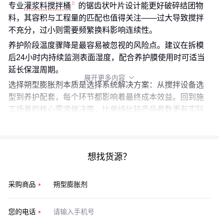
专业
灌浆料搅拌桶
的锯齿状叶片设计能更好破碎结团物
料，其容积与工程量的匹配也值得关注——过大导致搅拌
不充分，过小则需要频繁换料影响连续性。
养护阶段温度骤降是最容易被忽视的风险点。建议在拆模
后24小时内持续监测表面湿度，配合养护膜使用时可适当
延长保湿周期。
展开更多内容

选择朔型膨胀剂本质是选择系统解决方案：从搅拌设备选
型到养护配套，每个环节都影响着最终成本效益。回到施
工场景的核心需求做决策，比单纯比较产品参数更有实际
意义。
想找货源？
采购商品
您的电话