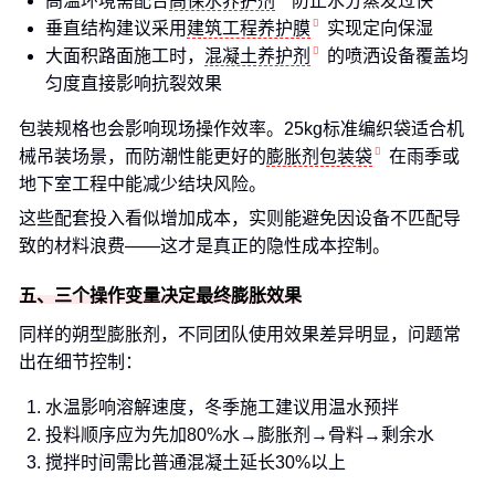
高温环境需配合
高保水养护剂
防止水分蒸发过快
垂直结构建议采用
建筑工程养护膜
实现定向保湿
大面积路面施工时，
混凝土养护剂
的喷洒设备覆盖均
匀度直接影响抗裂效果
包装规格也会影响现场操作效率。25kg标准编织袋适合机
械吊装场景，而防潮性能更好的
膨胀剂包装袋
在雨季或
地下室工程中能减少结块风险。
这些配套投入看似增加成本，实则能避免因设备不匹配导
致的材料浪费——这才是真正的隐性成本控制。
五、三个操作变量决定最终膨胀效果
同样的朔型膨胀剂，不同团队使用效果差异明显，问题常
出在细节控制：
水温影响溶解速度，冬季施工建议用温水预拌
投料顺序应为先加80%水→膨胀剂→骨料→剩余水
搅拌时间需比普通混凝土延长30%以上