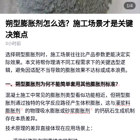
1/4
朔型膨胀剂怎么选？施工场景才是关键
决策点
3小时前
选择朔型膨胀剂时，施工场景往往比产品参数更能决定实
际效果。本文将帮你理清不同工程需求下的关键选型逻
辑，避免因适配不当导致的膨胀效果不达标或成本浪费。
一、朔型膨胀剂为何不能简单套用其他膨胀剂标准？
混凝土施工中常见的膨胀剂类型看似功能相近，但朔型膨
胀剂通过独特的化学反应路径产生体积膨胀，这与
灌浆料
膨胀剂
的物理吸水膨胀或
砂浆膨胀剂
的钙矾石生成机制
存在本质差异。
技术原理的差异直接体现在应用场景上：