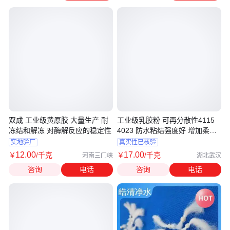
双成 工业级黄原胶 大量生产 耐
工业级乳胶粉 可再分散性4115
冻结和解冻 对酶解反应的稳定性
4023 防水粘结强度好 增加柔韧
度 25公斤
实地验厂
真实性已核验
12
.00
17
.00
￥
/千克
￥
/千克
河南三门峡
湖北武汉
咨询
电话
咨询
电话