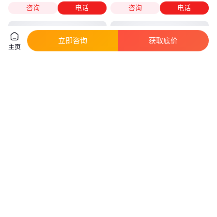
咨询
电话
咨询
电话
立即咨询
获取底价
主页
沧龙 脱模剂Ⅰ型 离型剂Ⅴ型 建
皓清 规格齐全 D型滤池863式油
筑铝模水性隔离剂
水分离 白色纤维球
真实性已核验
真实性已核验
6250
.00
34
.99
￥
/吨
￥
/千克
河北沧州
重庆
咨询
电话
咨询
电话