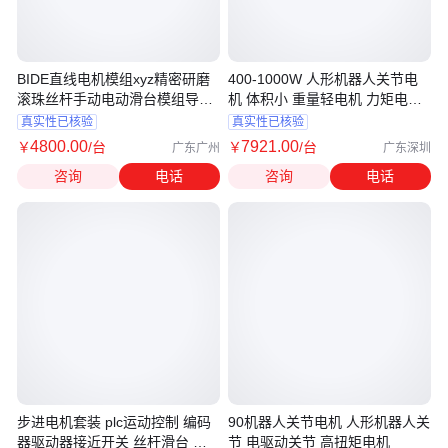
BIDE直线电机模组xyz精密研磨
400-1000W 人形机器人关节电
滚珠丝杆手动电动滑台模组导轨
机 体积小 重量轻电机 力矩电机
轨道
伺服电机
真实性已核验
真实性已核验
4800
.00
7921
.00
￥
/台
￥
/台
广东广州
广东深圳
咨询
电话
咨询
电话
步进电机套装 plc运动控制 编码
90机器人关节电机 人形机器人关
器驱动器接近开关 丝杆滑台 模
节 电驱动关节 高扭矩电机