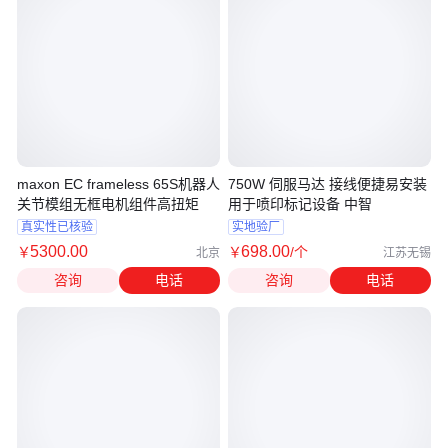
maxon EC frameless 65S机器人
750W 伺服马达 接线便捷易安装
关节模组无框电机组件高扭矩
用于喷印标记设备 中智
真实性已核验
实地验厂
5300
.00
698
.00
￥
￥
/个
北京
江苏无锡
咨询
电话
咨询
电话