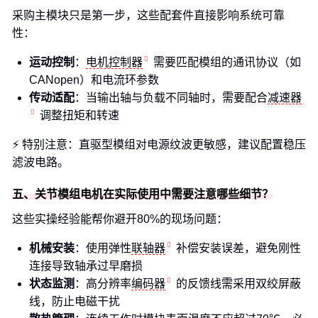
采购主模块只是第一步，这些配套件直接影响系统可靠
性：
运动控制
：
电机控制器
需要匹配模组的通讯协议（如
CANopen）和电流环参数
传动适配
：当输出轴与负载不同轴时，需要配合
减速器
调整扭矩和转速
⚡ 特别注意：直驱型模组对电源纹波更敏感，建议配置稳压
滤波电路。
五、关节模组电机在实际使用中需要注意哪些细节？
这些实操经验能帮你避开80%的现场问题：
机械安装
：使用弹性
联轴器
补偿安装误差，避免刚性
连接导致轴承过早磨损
状态监测
：高分辨率
编码器
的反馈线需采用双绞屏蔽
线，防止电磁干扰