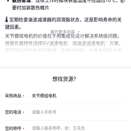
散热管理
：连续工作时模块表面温度不应超过70℃，必
要时加装散热鳍片
🌡️ 定期检查谐波减速器的润滑脂状态，这是影响寿命的关
键因素。
展开更多内容

关节模组电机的价值在于用集成化设计解决系统级问题。
根据负载特性选择
RV减速电机
或
谐波减速电机
方案，
再匹配对应的
电机控制器
和传动部件，才能发挥最大效
能。
想找货源？
采购商品
您的电话
您的称呼