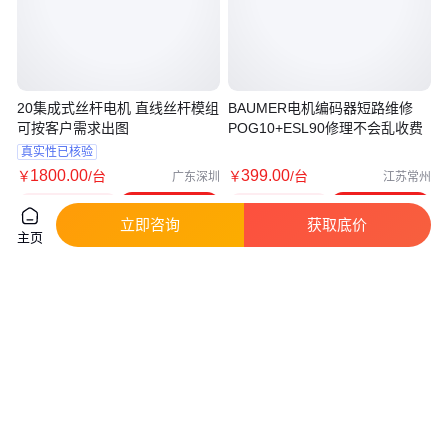
20集成式丝杆电机 直线丝杆模组
BAUMER电机编码器短路维修
可按客户需求出图
POG10+ESL90修理不会乱收费
真实性已核验
1800
.00
399
.00
￥
/台
￥
/台
广东深圳
江苏常州
咨询
电话
咨询
电话
立即咨询
获取底价
主页