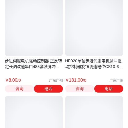
步进伺服电机驱动控制器 正反转
HF020单轴步进伺服电机脉冲驱
定长调改速串口485套装脉冲发
动控制器旋钮调速电位CS10-6编
生器
程
8
.00
181
.00
￥
/0
￥
/0
广东广州
广东广州
咨询
电话
咨询
电话