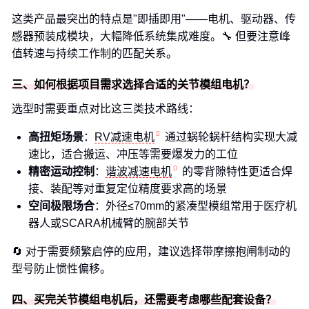
这类产品最突出的特点是"即插即用"——电机、驱动器、传
感器预装成模块，大幅降低系统集成难度。🔧 但要注意峰
值转速与持续工作制的匹配关系。
三、如何根据项目需求选择合适的关节模组电机？
选型时需要重点对比这三类技术路线：
高扭矩场景
：
RV减速电机
通过蜗轮蜗杆结构实现大减
速比，适合搬运、冲压等需要爆发力的工位
精密运动控制
：
谐波减速电机
的零背隙特性更适合焊
接、装配等对重复定位精度要求高的场景
空间极限场合
：外径≤70mm的紧凑型模组常用于医疗机
器人或SCARA机械臂的腕部关节
🔄 对于需要频繁启停的应用，建议选择带摩擦抱闸制动的
型号防止惯性偏移。
四、买完关节模组电机后，还需要考虑哪些配套设备？