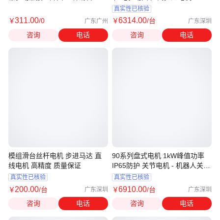
组
真实性已核验
311
.00
6314
.00
￥
/0
￥
/台
广东广州
广东深圳
咨询
电话
咨询
电话
模组滑台丝杆电机 步进马达 直
90系列盘式电机 1kW峰值功率
线电机 高精度 质量保证
IP65防护 关节电机 - 机器人关节
驱动优选
真实性已核验
真实性已核验
200
.00
6910
.00
￥
/台
￥
/台
广东深圳
广东深圳
咨询
电话
咨询
电话