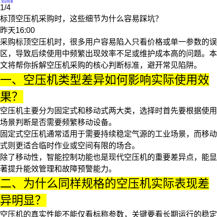
·
知识科普
1/4
标顶空压机采购时，这些细节为什么容易踩坑？
昨天16:00
采购标顶
空压机
时，很多用户容易陷入只看价格或单一参数的误
区，导致后续使用中频繁出现效率不足或维护成本高的问题。本
文将帮你拆解空压机采购的核心判断标准，避开常见陷阱。
一、空压机类型差异如何影响实际使用效
果？
空压机主要分为固定式和移动式两大类，选择时首先要根据使用
场景判断是否需要频繁移动设备。
固定式空压机
通常适用于需要持续稳定气源的工业场景，而移动
式则更适合临时作业或空间有限的场合。
除了移动性，智能控制功能也是现代空压机的重要差异点，能显
著提升能效管理和故障预警能力。
二、为什么同样规格的空压机实际表现差
异明显？
空压机的真实性能不能仅看标称参数，关键要看长期运行的稳定