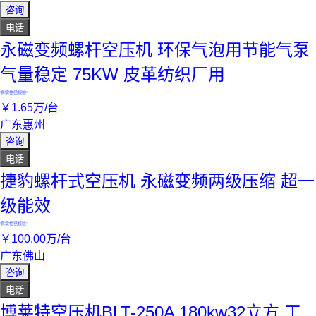
咨询
电话
永磁变频螺杆空压机 环保气泡用节能气泵
气量稳定 75KW 皮革纺织厂用
真实性已核验
￥
1
.65
万
/台
广东惠州
咨询
电话
捷豹螺杆式空压机 永磁变频两级压缩 超一
级能效
真实性已核验
￥
100
.00
万
/台
广东佛山
咨询
电话
博莱特空压机BLT-250A 180kw32立方 工