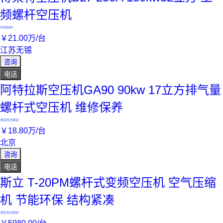
频螺杆空压机
实地验商
￥
21
.00
万
/台
江苏无锡
咨询
电话
阿特拉斯空压机GA90 90kw 17立方排气量
螺杆式空压机 维修保养
真实性已核验
￥
18
.80
万
/台
北京
咨询
电话
斯立 T-20PM螺杆式变频空压机 空气压缩
机 节能环保 结构紧凑
真实性已核验