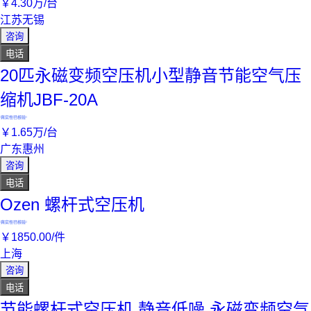
￥
4
.30
万
/台
江苏无锡
咨询
电话
20匹永磁变频空压机小型静音节能空气压
缩机JBF-20A
真实性已核验
￥
1
.65
万
/台
广东惠州
咨询
电话
Ozen 螺杆式空压机
真实性已核验
￥
1850
.00
/件
上海
咨询
电话
节能螺杆式空压机 静音低噪 永磁变频空气