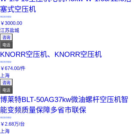
塞式空压机
真实性已核验
￥
3000
.00
江苏盐城
咨询
电话
KNORR空压机、KNORR空压机
真实性已核验
￥
674
.00
/件
上海
咨询
电话
博莱特BLT-50AG37kw微油螺杆空压机智
能变频质量保障多省市联保
真实性已核验
￥
2
.68
万
/台
上海