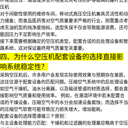
环境适应性：潮湿或多尘环境需优先考虑防护等级高的螺杆式空
压机
对于间歇性使用的维修车间，
移动式高压空压机
兼具灵活性和动
力储备；而食品医药等对空气质量要求严格的行业，则需重点考
虑无油机型的纯净度指标。选型失误不仅会导致能源浪费，还可
能因压力不足影响生产效率。
接下来需要根据确定的空压机类型，配置合适的后处理设备和管
路系统，这对保证最终用气质量至关重要。
四、为什么空压机配套设备的选择直接影
响系统稳定性？
采购空压机后，许多用户会发现实际使用效果与预期存在差距，
这往往源于配套设备的匹配问题。压缩空气系统中的后处理设备
如
空气干燥机
、
油水分离器
，以及输送管道的材质选择，都会直
接影响空气质量和使用效率。 例如，在潮湿环境中若未配置合
适的干燥设备，压缩空气中的水分会加速设备腐蚀；而选择不当
的
压缩空气软管
可能导致压力损失增大，增加能耗。
配套设备的选择需遵循三个原则：
与主设备处理能力匹配：干燥机和过滤器的处理量应略高于空压