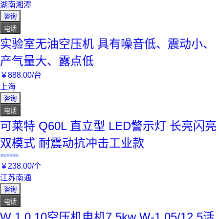
湖南湘潭
咨询
电话
实验室无油空压机 具有噪音低、震动小、
产气量大、露点低
￥
888
.00
/台
上海
咨询
电话
可莱特 Q60L 直立型 LED警示灯 长亮闪亮
双模式 耐震动抗冲击工业款
真实性已核验
￥
238
.00
/个
江苏南通
咨询
电话
W 1.0 10空压机电机7.5kw W-1.05/12.5活