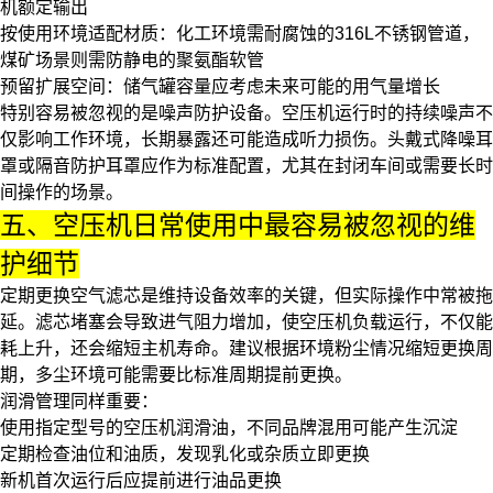
机额定输出
按使用环境适配材质：化工环境需耐腐蚀的316L不锈钢管道，
煤矿场景则需防静电的聚氨酯软管
预留扩展空间：
储气罐
容量应考虑未来可能的用气量增长
特别容易被忽视的是噪声防护设备。空压机运行时的持续噪声不
仅影响工作环境，长期暴露还可能造成听力损伤。
头戴式降噪耳
罩
或
隔音防护耳罩
应作为标准配置，尤其在封闭车间或需要长时
间操作的场景。
五、空压机日常使用中最容易被忽视的维
护细节
定期更换
空气滤芯
是维持设备效率的关键，但实际操作中常被拖
延。滤芯堵塞会导致进气阻力增加，使空压机负载运行，不仅能
耗上升，还会缩短主机寿命。建议根据环境粉尘情况缩短更换周
期，多尘环境可能需要比标准周期提前更换。
润滑管理同样重要：
使用指定型号的
空压机润滑油
，不同品牌混用可能产生沉淀
定期检查油位和油质，发现乳化或杂质立即更换
新机首次运行后应提前进行油品更换