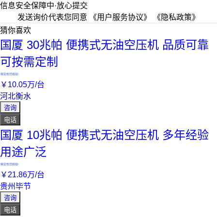
信息安全保障中·放心提交
发送询价代表您同意
《用户服务协议》
《隐私政策》
猜你喜欢
国厦 30兆帕 便携式无油空压机 品质可靠
可按需定制
真实性已核验
￥
10
.05
万
/台
河北衡水
咨询
电话
国厦 10兆帕 便携式无油空压机 多年经验
用途广泛
真实性已核验
￥
21
.86
万
/台
贵州毕节
咨询
电话