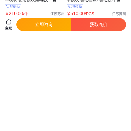
订购
订购
实地验商
实地验商
210
.00
510
.00
￥
/个
￥
/PCS
江苏苏州
江苏苏州
咨询
电话
咨询
电话
立即咨询
获取底价
主页
MPCS-331J贴片SO-16喆光照
MPCS-333J贴片SO-16喆光照
明-1.5A输出电流IGBT栅极驱动
明-2.5A输出电流IGBT栅极驱动
光耦
光耦
真实性已核验
真实性已核验
0
.10
0
.10
￥
/个
￥
/个
广东深圳
广东深圳
咨询
电话
咨询
电话