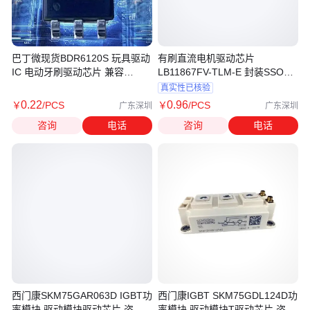
巴丁微现货BDR6120S 玩具驱动
有刷直流电机驱动芯片
IC 电动牙刷驱动芯片 兼容
LB11867FV-TLM-E 封装SSOP
MX116H FM116C
仓库现货 批次2501+
真实性已核验
0
.22
0
.96
￥
/PCS
￥
/PCS
广东深圳
广东深圳
咨询
电话
咨询
电话
西门康SKM75GAR063D IGBT功
西门康IGBT SKM75GDL124D功
率模块 驱动模块驱动芯片 咨询
率模块 驱动模块T驱动芯片 咨询