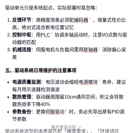
驱动单元只是系统起点，实际部署时易忽略：
反馈环节
：高精度场景必须配
编码器
，增量式性价比
高，绝对式适合断电位置记忆
控制中枢
：用
PLC
协调多轴运动时，注意I/O点数与驱
动器的匹配
机械连接
：伺服电机与负载间需用
联轴器
消除偏心误
差
五、驱动系统日常维护的注意事项
电源质量监测
：电压波动会缩短
电源模块
寿命，建议
每月用示波器检测谐波
散热管理
：驱动器周围留10cm通风空间，积尘会导致
散热效率下降40%
参数备份
：更换
伺服驱动
时，务必先导出原有PID调
节参数
展开更多内容

驱动系统选型的本质是匹配「精度需求」、「环境适应