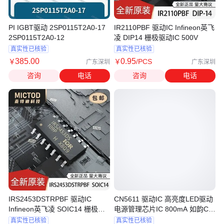
PI IGBT驱动 2SP0115T2A0-17
IR2110PBF 驱动IC Infineon英飞
2SP0115T2A0-12
凌 DIP14 栅极驱动IC 500V
真实性已核验
真实性已核验
385
.00
0
.95
￥
￥
/PCS
广东深圳
广东深圳
咨询
电话
咨询
电话
IRS2453DSTRPBF 驱动IC
CN5611 驱动IC 高亮度LED驱动
Infineon英飞凌 SOIC14 栅极驱
电源管理芯片IC 800mA 如韵CN
动IC
SOT89-5
真实性已核验
真实性已核验