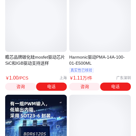
瞻芯品牌碳化硅mosfet驱动芯片
Harmonic驱动PMA-14A-100-
SiC和IGB驱动支持送样
01-E500ML
真实性已核验
1
.00
1
.11
￥
/PCS
￥
万
/件
上海
广东深圳
咨询
电话
咨询
电话