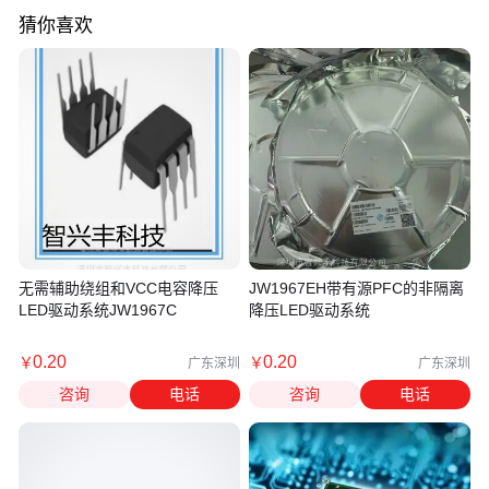
猜你喜欢
无需辅助绕组和VCC电容降压
JW1967EH带有源PFC的非隔离
LED驱动系统JW1967C
降压LED驱动系统
0
.20
0
.20
￥
￥
广东深圳
广东深圳
咨询
电话
咨询
电话