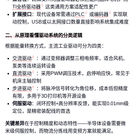
TI全桥驱动器
这类通用方案适配性更广
扩展接口
：现代设备常需通过
PLC
或
编码器
实现联
动控制，USB或以太网接口数量直接影响系统集成难度
二、从原理看懂驱动系统的分类逻辑
根据能量转换方式，主流工业驱动可分为四类：
交流驱动
：通过变频器调整三相电频率，适合风机、
泵类等连续运转设备
直流驱动
：采用PWM调压技术，启停响应快，常见于
机床主轴控制
步进驱动
：将脉冲信号转化为角位移，成本低但精度
有限，多用于3D打印机等开源设备
伺服驱动
：闭环控制+高分辨率反馈，能实现0.01mm级
定位，是精密装配线的首选
关键差异
在于控制精度和动态特性——半导体设备需要微
米级伺服控制，而物流分拣线用变频方案就能满足。