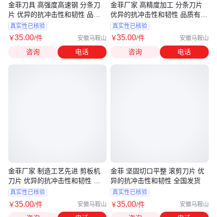
金菲刀具 高强度高速钢 分条刀
金菲厂家 高精度加工 分条刀片
片 优异的抗冲击性和韧性 品质
优异的抗冲击性和韧性 品质有保
有保证
证
真实性已核验
真实性已核验
35
.00
35
.00
￥
/件
￥
/件
安徽马鞍山
安徽马鞍山
咨询
电话
咨询
电话
金菲厂家 制造工艺先进 剪板机
金菲 坚固切口平整 滚剪刀片 优
刀片 优异的抗冲击性和韧性 品
异的抗冲击性和韧性 全国发货
质有保证
真实性已核验
真实性已核验
35
.00
35
.00
￥
/件
￥
/件
安徽马鞍山
安徽马鞍山