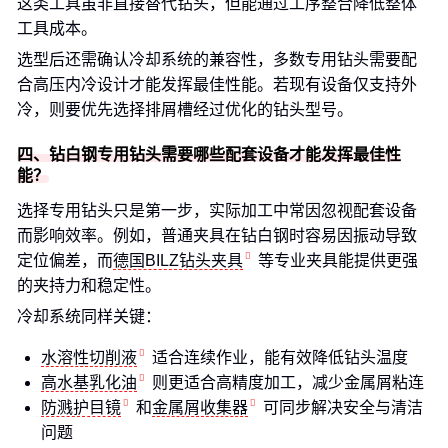
这类工具虽非直接替代钻头，但能通过工序整合降低整体
工具成本。
选型后还需确认冷却系统的兼容性，多数专用钻头需要配
合高压内冷设计才能发挥最佳性能。若现有设备仅支持外
冷，则要优先选择排屑槽经过优化的钻头型号。
四、钻白钢专用钻头需要哪些配套设备才能发挥最佳性
能？
选择专用钻头只是第一步，实际加工中常因忽视配套设备
而影响效率。例如，普通夹具在钻白钢时容易因振动导致
定位偏差，而
德国BILZ钻头夹具
等专业夹具能提供更强
的夹持力和稳定性。
冷却系统同样关键：
水溶性切削液
适合连续作业，能有效降低钻头温度
高水基乳化油
则更适合高精度加工，减少金属屑粘连
防溅护目镜
和
金属屑收集器
可同步解决安全与清洁
问题