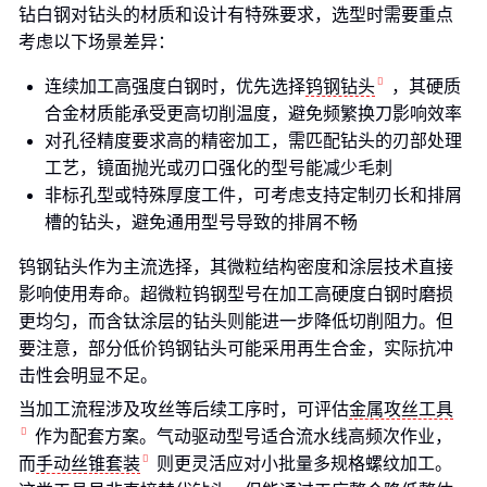
钻白钢对钻头的材质和设计有特殊要求，选型时需要重点
考虑以下场景差异：
连续加工高强度白钢时，优先选择
钨钢钻头
，其硬质
合金材质能承受更高切削温度，避免频繁换刀影响效率
对孔径精度要求高的精密加工，需匹配钻头的刃部处理
工艺，镜面抛光或刃口强化的型号能减少毛刺
非标孔型或特殊厚度工件，可考虑支持定制刃长和排屑
槽的钻头，避免通用型号导致的排屑不畅
钨钢钻头作为主流选择，其微粒结构密度和涂层技术直接
影响使用寿命。超微粒钨钢型号在加工高硬度白钢时磨损
更均匀，而含钛涂层的钻头则能进一步降低切削阻力。但
要注意，部分低价钨钢钻头可能采用再生合金，实际抗冲
击性会明显不足。
当加工流程涉及攻丝等后续工序时，可评估
金属攻丝工具
作为配套方案。气动驱动型号适合流水线高频次作业，
而
手动丝锥套装
则更灵活应对小批量多规格螺纹加工。