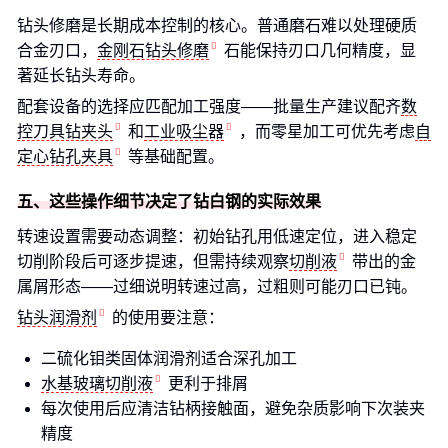
钻头修磨是长期成本控制的核心。普通磨石难以处理硬质
合金刃口，
金刚石钻头修磨
石能保持刃口几何精度，显
著延长钻头寿命。
配套设备的选择应匹配加工强度——批量生产建议配齐
数
控刀具钻夹头
和
工业吸尘器
，而零星加工可优先考虑
自
定心钻孔夹具
等基础配置。
五、这些操作细节决定了钻白钢的实际效果
转速设置需要动态调整：初始钻孔用低速定位，进入稳定
切削阶段后可逐步提速，但需持续观察
切削液
带出的金
属屑形态——过细说明转速过高，过粗则可能刃口已钝。
钻头润滑剂
的使用要注意：
二硫化钼类固体润滑剂适合深孔加工
水基玻璃切削液
更利于排屑
每次使用后应清洁钻柄接触面，避免杂质影响下次装夹
精度