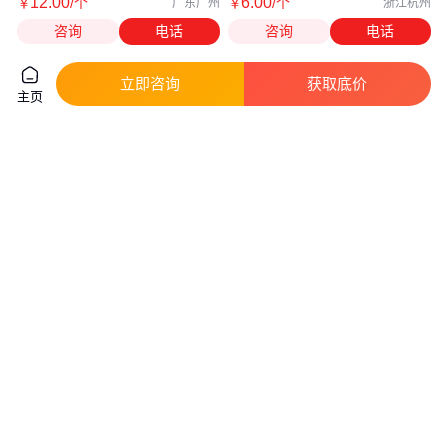
12
.00
6
.00
￥
/个
￥
/个
广东广州
浙江杭州
咨询
电话
咨询
电话
立即咨询
获取底价
主页
阶梯钻5-35mm系列台阶钻 宝塔
钻头麻花钻头日本不二越7572P
钻头 扩孔钻 开孔器 多用途钻头
不锈钢打孔钻铁高速钢钻头
1mm3mm4mm
真实性已核验
26
.00
51
.00
￥
/个
￥
/0
广东广州
广东广州
咨询
电话
咨询
电话