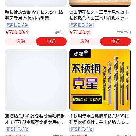
精钻硬质合金 深孔钻头 深孔钻
德国麻花钻头木工专用电动扳手
镗床专用 欣奥机械制造
钻铁钻头大全工具开孔锥柄高强
度
真实性已核验
真实性已核验
700
.00
72
.00
￥
/个
￥
/袋
山东德州
广东广州
咨询
电话
咨询
电话
宝塔钻头开孔器含钴阶梯钻钨钢
不锈钢专用含钴麻花钻头M35打
木工打孔器金属不锈钢专用钻头
孔高速钢铁转头手电钻钻头 1-
大全
10mm
真实性已核验
真实性已核验