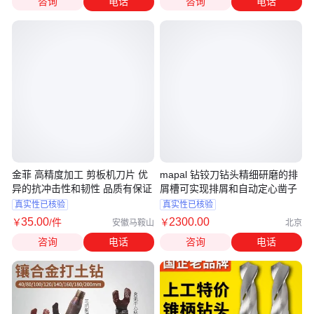
咨询
电话
咨询
电话
金菲 高精度加工 剪板机刀片 优
mapal 钻铰刀钻头精细研磨的排
异的抗冲击性和韧性 品质有保证
屑槽可实现排屑和自动定心凿子
真实性已核验
真实性已核验
35
.00
2300
.00
￥
/件
￥
安徽马鞍山
北京
咨询
电话
咨询
电话