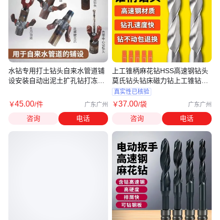
水钻专用打土钻头自来水管道铺
上工锥柄麻花钻HSS高速钢钻头
设安装自动出泥土扩孔钻打冻土
莫氏钻头钻床磁力钻上工锥钻12-
神器
41mm
真实性已核验
45
.00
37
.00
￥
/件
￥
/袋
广东广州
广东广州
咨询
电话
咨询
电话