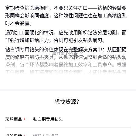
定期检查钻头磨损时，不要只关注刃口——钻柄的轻微变
形同样会影响同轴度，这种隐性问题往往在加工高精度孔
时才会暴露。
遇到加工面硬化的情况，应先改用阶梯钻法分层切削，而
非强行增加进给压力，否则可能引发钻头崩刃。
钻白钢专用钻头的价值体现在完整解决方案中：从匹配硬
展开更多内容

度的修磨石到防振夹具，从动态转速调整到合适的钻头润
滑剂，每个环节都影响着最终加工效率和工具寿命。根据
工件厚度、加工精度和预算综合判断，才能让专用钻头真
正发挥差异优势。
想找货源？
采购商品