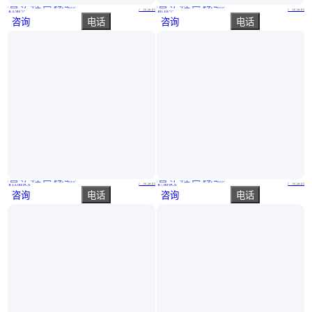
真实性已核验
真实性已核验
LDR6328S 集成电路(IC) SOP8 兼容性好 稳定性好 工作温度
CN3085是一款可以对镍氢电池进行充电管理的芯片
广东深圳
广东深圳
￥
3
.90
/个
￥
0
.10
/个
咨询
电话
咨询
电话
真实性已核验
真实性已核验
AD8629ARZ-REEL7新年份封装SOP8我用芯 你放芯 仓库有货 当天可发货
无线收发芯片 NRF52810-QFAA-R 封装 UQFN-48-EP(6x6) NORDIC 批号2024
广东深圳
广东深圳
￥
13
.00
/PCS
￥
7
.80
/PCS
咨询
电话
咨询
电话