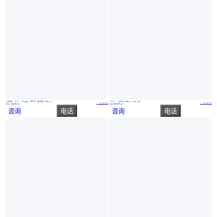
真实性已核验
实地验商
IR2103STRPBF新年份封装SOP8我用芯 你放芯 仓库有货 当天可发货
RFX2401C 集成电路(IC) QFN16 规格书 资料 数据手册
广东深圳
广东深圳
￥
1
.30
/PCS
￥
2
.80
/PCS
咨询
电话
咨询
电话