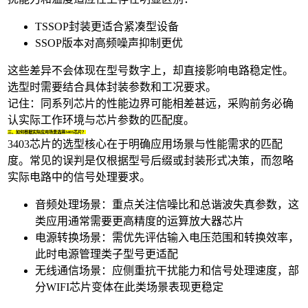
TSSOP封装更适合紧凑型设备
SSOP版本对高频噪声抑制更优
这些差异不会体现在型号数字上，却直接影响电路稳定性。
选型时需要结合具体封装参数和工况要求。
记住：同系列芯片的性能边界可能相差甚远，采购前务必确
认实际工作环境与芯片参数的匹配度。
三、如何根据实际应用场景选择3403芯片？
3403芯片的选型核心在于明确应用场景与性能需求的匹配
度。常见的误判是仅根据型号后缀或封装形式决策，而忽略
实际电路中的信号处理要求。
音频处理场景：重点关注信噪比和总谐波失真参数，这
类应用通常需要更高精度的
运算放大器芯片
电源转换场景：需优先评估输入电压范围和转换效率，
此时电源管理类子型号更适配
无线通信场景：应侧重抗干扰能力和信号处理速度，部
分WIFI芯片变体在此类场景表现更稳定