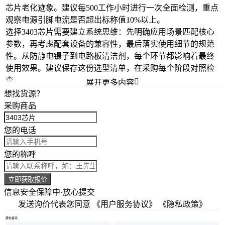
芯片老化迹象。建议每500工作小时进行一次全面检测，重点
观察电源引脚电流是否超出标称值10%以上。
选择3403芯片需要建立系统思维：先明确应用场景匹配核心
参数，再考虑配套设备的兼容性，最后落实使用细节的规范
性。从
防静电镊子
到
电路板清洁剂
，每个环节都影响着最终
使用效果。建议保存这份选型清单，在采购每个阶段对照检
查。

展开更多内容
想找货源？
采购商品
您的电话
您的称呼
立即获取报价
信息安全保障中·放心提交
发送询价代表您同意
《用户服务协议》
《隐私政策》
猜你喜欢