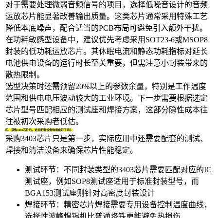
对于需要处理微弱音频信号的项目，选择低噪音设计的
音频
运放芯片
能显著改善输出质量。这类芯片通常采用特殊工艺
降低本底噪声，配合适当的PCB布局可避免引入额外干扰。
在功耗敏感型设备中，建议优先考虑采用SOT23-6或MSOP8
封装的
低功耗运放芯片
。其休眠电流和静态功耗指标对延长
电池供电设备的运行时长至关重要，但需注意小封装带来的
散热限制。
选型决策时还需预留20%以上的参数余量，特别是工作温度
范围和供电电压波动较大的工业环境。下一步需要根据选定
芯片型号匹配相应的测试座和焊接方案，这部分隐性成本往
往被初次采购者低估。
四、采购3403芯片后，这些配套设备你准备好了吗？
采购3403芯片只是第一步，实际应用中还需要配套的测试、
焊接和清洁设备来确保芯片性能稳定。
测试环节：不同封装类型的3403芯片需要匹配对应的
IC
测试座
，例如
SOP8测试座
适用于标准封装型号，而
BGA153测试座
则针对高密度封装设计
焊接环节：精密芯片焊接需要专用设备控制温度曲线，
选择性波峰焊锡机
比普通烙铁更能避免热损伤