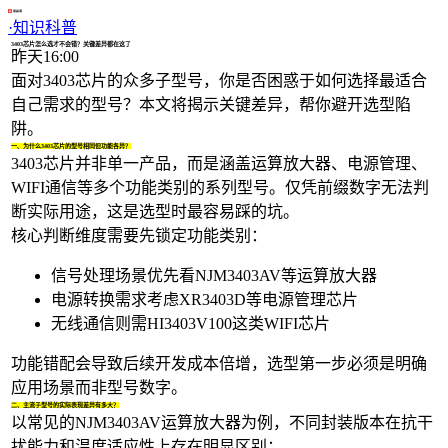
1/4
·
知识科普
3403芯片怎么选才不会错？关键差异都在这了
昨天16:00
面对
3403芯片
的众多子型号，你是否困惑于如何选择最适合
自己需求的型号？本文将揭示关键差异，帮你避开选型陷
阱。
一、为什么3403芯片的型号相同但功能各异？
3403芯片并非单一产品，而是涵盖运算放大器、电源管理、
WIFI通信等多个功能类别的系列型号。仅凭前缀数字无法判
断实际用途，这是选型时最容易踩的坑。
核心判断维度需要先锁定功能类别：
信号处理场景优先看NJM3403AV等运算放大器
电源转换需求考虑XR3403D等电源管理芯片
无线通信则需HI3403V100这类WIFI芯片
功能错配会导致后续开发成本倍增，选型第一步必须是明确
应用场景而非型号数字。
二、主流子型号的实际表现差异有多大？
以常见的NJM3403AV运算放大器为例，不同封装版本在抗干
扰能力和温度适应性上存在明显区别：