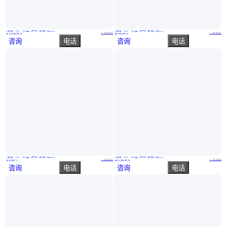
真实性已核验
真实性已核验
REF5025AIDR 23 电压基准IC SOP8 静态功耗 时钟频率 工作温度
REF5050AIDR新年份封装SOP8我用芯 你放芯 仓库有货 当天可发货
广东深圳
广东深圳
￥
13
.00
/PCS
￥
0
.85
/PCS
咨询
电话
咨询
电话
真实性已核验
真实性已核验
ST意法 AC-DC开关电源芯片功率因数校正PFC控制器芯片 L6562AT
单片机R5F364AENFB#V2微控制器芯片 封装LQFP100 集成电路 批次2502+
广东东莞
广东深圳
￥
8
.00
/个
￥
25
.00
/PCS
咨询
电话
咨询
电话