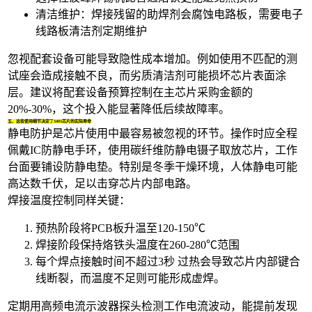
清洁维护：焊接残留的
助焊剂
会腐蚀电路板，需要
电子
线路板清洁剂
定期维护
忽视配套设备可能导致隐性成本增加。例如使用不匹配的测
试座会造成接触不良，而劣质清洁剂可能损坏芯片表面涂
层。建议将配套设备预算控制在主芯片采购金额的
20%-30%，这个投入能显著降低后续故障率。
五、这些使用细节决定了3403芯片的实际寿命
静电防护是芯片使用中最容易被忽视的环节。操作时应全程
佩戴
IC防静电手环
，使用
碳纤维防静电镊子
取放芯片，工作
台面要铺设防静电垫。特别是冬季干燥环境，人体静电可能
高达数千伏，足以击穿芯片内部电路。
焊接温度控制同样关键：
预热阶段将PCB板升温至120-150℃
焊接阶段保持烙铁头温度在260-280℃范围
每个焊点接触时间不超过3秒 过热会导致芯片内部键合
线断裂，而温度不足则可能形成虚焊。
定期用
高频电流示波器探头
检测工作电流波动，能提前发现