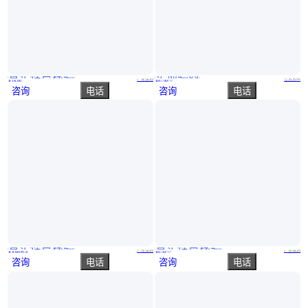
真实性已核验
实地验商
LTC1232CN8 DIP8 LTC1232CS8 SOP8 PMIC监控器芯片深圳现货 原装现货 电子元器件配单
高价回收控制 伺服 驱动 音频 视频 车载 手机IC芯片 收购IC呆滞库存
广东深圳
江苏苏州
￥
14
.00
￥
87
.00
/个
咨询
电话
咨询
电话
真实性已核验
真实性已核验
功率电子开关TPS2541RTER 电源芯片 WQFN16 现货 集成电路 批次2503+
U62153开关电源芯片六级能效电源方案 12V1A充电器芯片
广东深圳
广东深圳
￥
4
.60
/PCS
￥
0
.50
/个
咨询
电话
咨询
电话