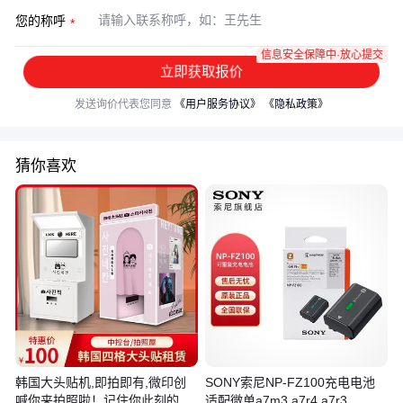
您的称呼
信息安全保障中·放心提交
立即获取报价
发送询价代表您同意
《用户服务协议》
《隐私政策》
猜你喜欢
韩国大头贴机,即拍即有,微印创
SONY索尼NP-FZ100充电电池
喊你来拍照啦！记住你此刻的样
适配微单a7m3 a7r4 a7r3