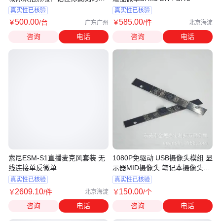
子
真实性已核验
真实性已核验
500
.00
585
.00
￥
/台
￥
/件
广东广州
北京海淀
咨询
电话
咨询
电话
索尼ESM-S1直播麦克风套装 无
1080P免驱动 USB摄像头模组 显
线连接单反微单
示器MID摄像头 笔记本摄像头模
块
真实性已核验
真实性已核验
2609
.10
150
.00
￥
/件
￥
/个
北京海淀
咨询
电话
咨询
电话