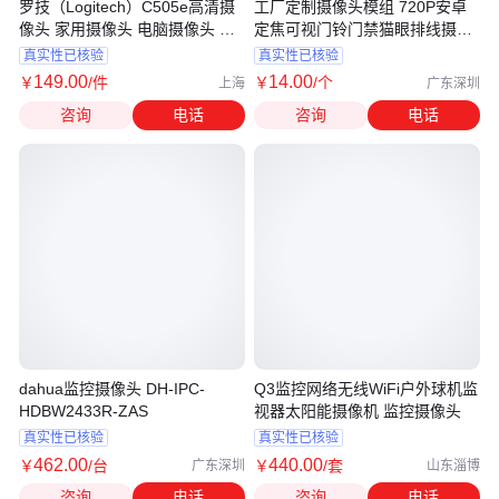
罗技（Logitech）C505e高清摄
工厂定制摄像头模组 720P安卓
像头 家用摄像头 电脑摄像头 台
定焦可视门铃门禁猫眼排线摄像
式机摄像头 网课教学 网络课程
头
真实性已核验
真实性已核验
会议摄像头
149
.00
14
.00
￥
/件
￥
/个
上海
广东深圳
咨询
电话
咨询
电话
dahua监控摄像头 DH-IPC-
Q3监控网络无线WiFi户外球机监
HDBW2433R-ZAS
视器太阳能摄像机 监控摄像头
真实性已核验
真实性已核验
462
.00
440
.00
￥
/台
￥
/套
广东深圳
山东淄博
咨询
电话
咨询
电话