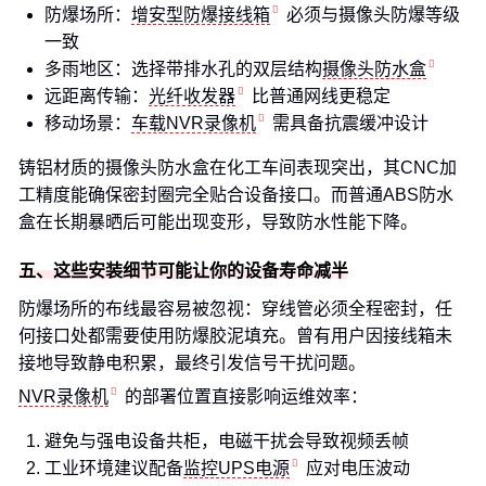
防爆场所：
增安型防爆接线箱
必须与摄像头防爆等级
一致
多雨地区：选择带排水孔的双层结构
摄像头防水盒
远距离传输：
光纤收发器
比普通网线更稳定
移动场景：
车载NVR录像机
需具备抗震缓冲设计
铸铝材质的摄像头防水盒在化工车间表现突出，其CNC加
工精度能确保密封圈完全贴合设备接口。而普通ABS防水
盒在长期暴晒后可能出现变形，导致防水性能下降。
五、这些安装细节可能让你的设备寿命减半
防爆场所的布线最容易被忽视：穿线管必须全程密封，任
何接口处都需要使用防爆胶泥填充。曾有用户因接线箱未
接地导致静电积累，最终引发信号干扰问题。
NVR录像机
的部署位置直接影响运维效率：
避免与强电设备共柜，电磁干扰会导致视频丢帧
工业环境建议配备
监控UPS电源
应对电压波动