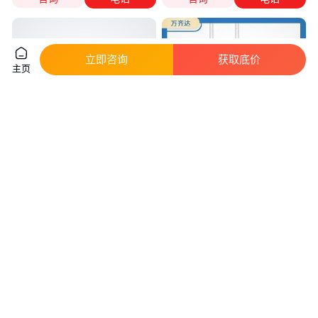
立即咨询
获取底价
主页
监控摄像头H265-5MP无线网络
迈视 远程监控摄像头 区域警戒
防水B13高清万摄像机室外半球
适用于家用和室外
400
真实性已核验
真实性已核验
185
.00
650
.00
￥
/个
￥
/个
安徽安庆
山西大同
咨询
电话
咨询
电话