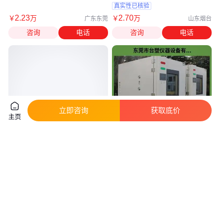
砂机
真实性已核验
2
.23
2
.70
￥
万
￥
万
广东东莞
山东烟台
咨询
电话
咨询
电话
立即咨询
获取底价
主页
除锈喷涂设备 自动喷砂机 运行
台塑 可编程恒温恒湿试验箱 高
稳定 密封效果好
低温湿热箱 百科
真实性已核验
真实性已核验
9800
.00
1
.50
￥
/台
￥
万
/台
山东济宁
咨询
电话
咨询
电话