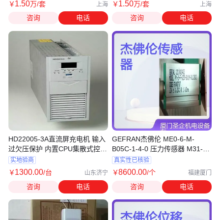
1
.50
1
.50
￥
万
/套
￥
万
/套
上海
上海
咨询
电话
咨询
电话
HD22005-3A直流屏充电机 输入
GEFRAN杰佛伦 ME0-6-M-
过欠压保护 内置CPU集散式控制
B05C-1-4-0 压力传感器 M31-6-
方式
M-B35D-1-4-D
实地验商
真实性已核验
1300
.00
8600
.00
￥
/台
￥
/个
山东济宁
福建厦门
咨询
电话
咨询
电话