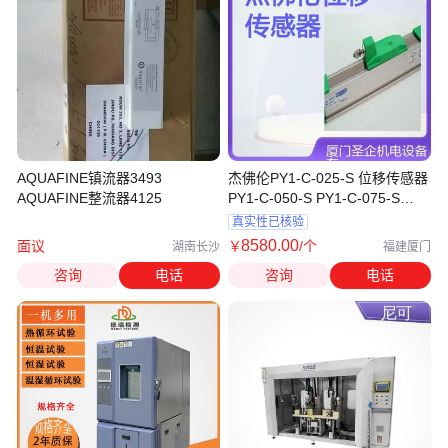
AQUAFINE镇流器3493
杰佛伦PY1-C-025-S 位移传感器
AQUAFINE整流器4125
PY1-C-050-S PY1-C-075-S
PY1-F-025-S
真实性已核验
8580
.00
面议
￥
/个
湖南长沙
福建厦门
咨询
电话
咨询
电话