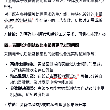
注意等离子设备需要配套真空系统，整体投入是电晕机的3-
5倍。
对于既有多种薄膜处理需求的生产线，模块化设计的
电晕
处理机控制系统
能存储不同工艺参数，切换时无需重新
调试。
⚡
结论
：先明确基材厚度和后续工艺要求，再倒推处理方案
四、表面张力测试仪比电晕机更早发现问题
采购电晕机后最常被忽视的配套设备是实时监测系统：
离线检测局限
：实验室测得的表面张力会随时间衰减，
与产线实际状态存在偏差
动态监测方案
：在线式
表面张力测试仪
可每5分钟自
动记录数据，及时发现电极性能衰减
参数联动调整
：高级型号能根据监测结果自动调节电晕
机功率，避免过度处理
⚡
结论
：没有过程监控的电晕处理就像蒙眼开车