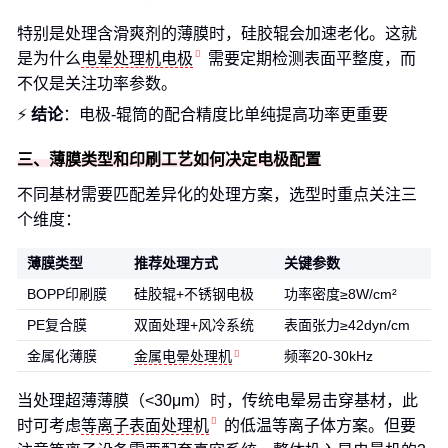
特别是处理含滑爽剂的薄膜时，硅胶辊会加速老化。这就
是为什么
电晕处理机电极
需要定期检测表面平整度，而
不仅是关注功率参数。
⚡
结论
：电极-辊筒的配合精度比单纯提高功率更重要
三、薄膜类型和印刷工艺如何决定电极配置
不同基材需要匹配差异化的处理方案，选型时重点关注三
个维度：
薄膜类型
推荐处理方式
关键参数
BOPP印刷膜
硅胶辊+不锈钢电极
功率密度≥8W/cm²
PE复合膜
双面处理+风冷系统
表面张力≥42dyn/cm
金属化薄膜
金属电晕处理机
频率20-30kHz
当处理超薄薄膜（<30μm）时，传统电晕易击穿基材，此
时可考虑
等离子表面处理机
的低温等离子体方案。但要