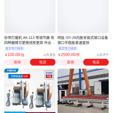
砂带打磨机 AK-113 带调节器 有
明投 ISY-28内胀安装式坡口设备
四种磨臂可更换扭矩更高 作业性
坡口平稳胀紧速度快
更强
真实性已核验
真实性已核验
100
.00
2500
.00
￥
/台
￥
/件
山东青岛
山东济宁
咨询
电话
咨询
电话