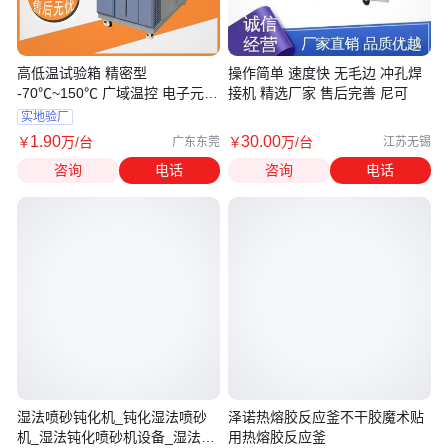
高低温试验箱 精密型
操作简单 速度快 无毛边 冲孔焊
-70℃~150℃ 广域温控 电子元件
接机 精选厂家 售后完善 尼可
测试 节能耐用
实地验厂
1
.90
30
.00
￥
万
/台
￥
万
/台
广东东莞
江苏无锡
咨询
电话
咨询
电话
湿法喷砂钝化机_钝化湿法喷砂
泽诺热熔胶反应釜不干胶魔术贴
机_湿法钝化喷砂机设备_湿法喷
用热熔胶反应釜