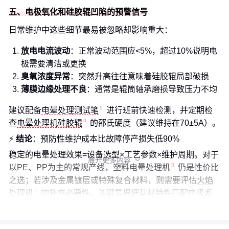
五、电极氧化和硅胶辊凹陷的预警信号
日常维护中这些细节最易被忽略却影响重大：
放电电流波动
：正常波动范围应<5%，超过10%说明电
极需要清洁或更换
臭氧浓度异常
：突然升高往往意味着硅胶辊局部破损
薄膜边缘处理不良
：通常是辊筒轴承磨损导致压力不均
建议配备
电晕处理测试笔
进行班前快速检测，并定期检
查
电晕处理机硅胶辊
的邵氏硬度（建议维持在70±5A）。
⚡
结论
：预防性维护成本比故障停产损失低90%
稳定的电晕处理效果=设备选型×工艺参数×维护周期。对于
展开更多内容

以PE、PP为主的常规产线，
塑料电晕处理机
仍是性价比
之选；若涉及金属镀层或特殊复合材料，则需要评估
火焰
处理机
的补充必要性。关键是根据基材特性匹配电极系
统，而非盲目追求高功率。