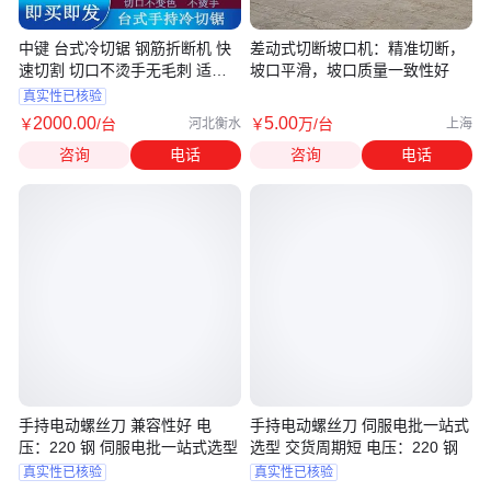
中键 台式冷切锯 钢筋折断机 快
差动式切断坡口机：精准切断，
速切割 切口不烫手无毛刺 适合
坡口平滑，坡口质量一致性好
多类型钢
真实性已核验
2000
.00
5
.00
￥
/台
￥
万
/台
河北衡水
上海
咨询
电话
咨询
电话
手持电动螺丝刀 兼容性好 电
手持电动螺丝刀 伺服电批一站式
压：220 钢 伺服电批一站式选型
选型 交货周期短 电压：220 钢
真实性已核验
真实性已核验