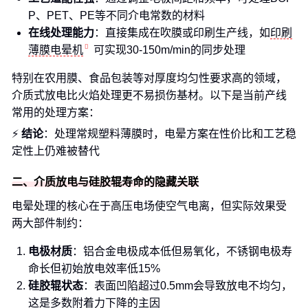
P、PET、PE等不同介电常数的材料
在线处理能力
：直接集成在吹膜或印刷生产线，如
印刷
薄膜电晕机
可实现30-150m/min的同步处理
特别在农用膜、食品包装等对厚度均匀性要求高的领域，
介质式放电比火焰处理更不易损伤基材。以下是当前产线
常用的处理方案：
⚡
结论
：处理常规塑料薄膜时，电晕方案在性价比和工艺稳
定性上仍难被替代
二、介质放电与硅胶辊寿命的隐藏关联
电晕处理的核心在于高压电场使空气电离，但实际效果受
两大部件制约：
电极材质
：铝合金电极成本低但易氧化，不锈钢电极寿
命长但初始放电效率低15%
硅胶辊状态
：表面凹陷超过0.5mm会导致放电不均匀，
这是多数附着力下降的主因