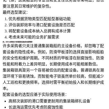
化气体，这类船型的专业性和安全性优势会非常明显，但也
要注意其日常维护的复杂性。
最终选型建议：
优先根据货物类型匹配船型基础功能
评估装卸效率与港口配套设施是否匹配
将配套设备成本纳入总拥有成本计算
考虑未来可能的业务扩展需求
四、为什么采购后才发现配套设备成本超预期？
许多采购者只关注普通集装箱船的主设备价格，却忽略了配
套设备的隐性成本。例如，
防滑甲板漆
的选择直接影响船舶
的安全性和维护周期。不同材质的甲板漆在耐腐蚀性、防滑
性能和附着力上差异明显，长期使用成本可能相差数倍。
集装箱锁具
是另一个容易被低估的配套设备。普通锁具在潮
湿环境下容易锈蚀，而智能电子锁虽然单价较高，但能减少
人工巡检和更换频率。选择时需平衡初始投入和长期维护成
本。
配套设备的选型应基于实际使用场景：
高频次装卸的港口需要更耐用的
集装箱绑扎设备
长途海运需优先考虑防腐蚀性能