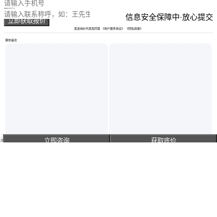
普通集装箱船的采购决策不能仅看裸船报价，需要综合评估
您的称呼
信息安全保障中·放心提交
防滑甲板漆的耐久性、集装箱锁具的智能化程度以及配套设
立即获取报价
备的场景适配度。建议先明确运输频次、航线环境和货物特
发送询价代表您同意
《用户服务协议》
《隐私政策》
性，再反向推导所需的设备配置等级，这样才能避免隐性成
猜你喜欢
本蚕食利润空间。
立即咨询
获取底价
主页
真实性已核验
装一个冷库大概 容积1-10m³ 白色 加厚 材料pp 方形 可出口
德国ZARGES箱子K 470 - 电池盒运输有缺陷或损坏的锂电池
北京
北京
￥
18
.08
/个
￥
2000
.00
/个
咨询
电话
咨询
电话