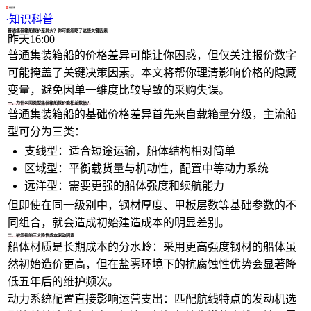
1/4
·
知识科普
普通集装箱船报价差异大？你可能忽略了这些关键因素
昨天16:00
普通集装箱船的价格差异可能让你困惑，但仅关注报价数字
可能掩盖了关键决策因素。本文将帮你理清影响价格的隐藏
变量，避免因单一维度比较导致的采购失误。
一、为什么同类型集装箱船报价能相差数倍？
普通集装箱船的基础价格差异首先来自载箱量分级，主流船
型可分为三类：
支线型：适合短途运输，船体结构相对简单
区域型：平衡载货量与机动性，配置中等动力系统
远洋型：需要更强的船体强度和续航能力
但即使在同一级别中，钢材厚度、甲板层数等基础参数的不
同组合，就会造成初始建造成本的明显差别。
二、被忽视的三大隐性成本驱动因素
船体材质是长期成本的分水岭：采用更高强度钢材的船体虽
然初始造价更高，但在盐雾环境下的抗腐蚀性优势会显著降
低五年后的维护频次。
动力系统配置直接影响运营支出：匹配航线特点的发动机选