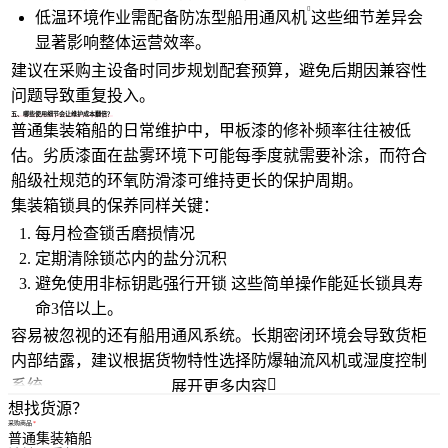
低温环境作业需配备防冻型
船用通风机
这些细节差异会
显著影响整体运营效率。
建议在采购主设备时同步规划配套预算，避免后期因兼容性
问题导致重复投入。
五、哪些使用细节会让维护成本翻倍？
普通集装箱船的日常维护中，甲板漆的修补频率往往被低
估。劣质漆面在盐雾环境下可能每季度就需要补涂，而符合
船级社规范的环氧防滑漆可维持更长的保护周期。
集装箱锁具的保养同样关键：
每月检查锁舌磨损情况
定期清除锁芯内的盐分沉积
避免使用非标钥匙强行开锁 这些简单操作能延长锁具寿
命3倍以上。
容易被忽视的还有船用通风系统。长期密闭环境会导致货柜
内部结露，建议根据货物特性选择防爆轴流风机或湿度控制

系统。
展开更多内容
想找货源？
建立预防性维护清单比故障后抢修更经济，尤其要注意导航
采购商品
系统和绑扎设备的定期校准。
您的电话