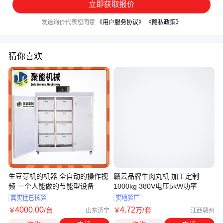
立即获取报价
发送询价代表您同意
《用户服务协议》
《隐私政策》
猜你喜欢
生豆芽机的机器 全自动的操作视
赣云品牌牛肉丸机 加工定制
频 一个人能做的节能型设备
1000kg 380V电压5kW功率
真实性已核验
实地验厂
4000
.00
4
.72
￥
/台
￥
万
/套
山东济宁
江西赣州