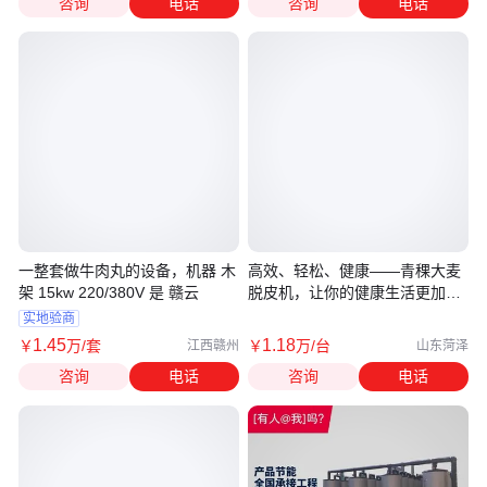
咨询
电话
咨询
电话
一整套做牛肉丸的设备，机器 木
高效、轻松、健康——青稞大麦
架 15kw 220/380V 是 赣云
脱皮机，让你的健康生活更加便
捷
实地验商
1
.45
1
.18
￥
万
/套
￥
万
/台
江西赣州
山东菏泽
咨询
电话
咨询
电话