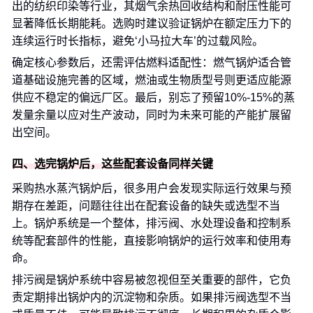
出的纺织印染等行业，其烟气余热回收结构和耐压性能可
显著降低长期能耗。选购时建议验证锅炉在额定压力下的
连续运行时长指标，避免‘小马拉大车’的过载风险。
确定核心参数后，还需评估燃料适配性：燃气锅炉适合管
道基础设施完善的区域，燃油或生物质型号则更适应能源
供应不稳定的偏远厂区。最后，别忘了预留10%-15%的蒸
发量余量以应对生产波动，同时为未来可能的产能扩展留
出空间。
四、选完锅炉后，这些配套设备同样关键
采购热水蒸汽锅炉后，很多用户会发现实际运行效果与预
期存在差距，问题往往出在配套设备的缺失或选型不当
上。锅炉系统是一个整体，排污阀、水处理设备和控制系
统等配套部件的性能，直接影响锅炉的运行效率和使用寿
命。
排污阀是锅炉系统中容易被忽视但至关重要的部件，它负
责定期排出锅炉内的沉淀物和杂质。如果排污阀选型不当