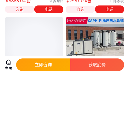
8888
.00
2587
.00
￥
/套
￥
/台
江苏常州
山东泰安
咨询
电话
咨询
电话
立即咨询
获取底价
主页
导热油换热水 工业热水交换器
闭式承压热水系统 CAHP空气能
水油冷却的板式换热器 康景辉
热泵模块化多水箱热水工程
真实性已核验
真实性已核验
2
.05
1
.20
￥
万
/台
￥
万
/台
山东青岛
江苏常州
咨询
电话
咨询
电话