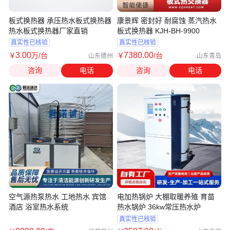
板式换热器 承压热水板式换热器
康景辉 密封好 耐腐蚀 蒸汽热水
热水板式换热器厂家直销
板式换热器 KJH-BH-9900
真实性已核验
真实性已核验
3
.00
7380
.00
￥
万
/台
￥
/台
山东德州
山东青岛
咨询
电话
咨询
电话
空气源热泵热水 工地热水 宾馆
电加热锅炉 大棚取暖养殖 育苗
酒店 浴室热水系统
热水锅炉 36kw常压热水炉
真实性已核验