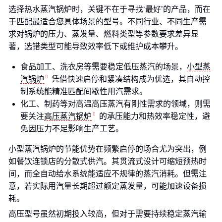
选择热水蒸汽锅炉时，关键不在于寻找‘最好’的产品，而在
于匹配最适合您具体场景的型号。不同行业、不同生产需
求对锅炉的压力、蒸发量、燃料类型等参数要求差异显
著，选错类型可能导致效率低下或维护成本攀升。
食品加工、洗衣房等需要稳定低压蒸汽的场景，
小型蒸
汽锅炉
凭借快速启停和紧凑结构成为优选，其自动控
制系统能精准匹配间歇性用汽需求。
化工、制药等对高温高压蒸汽有刚性需求的领域，则需
要关注
高压蒸汽锅炉
的承压能力和热效率稳定性，避
免因压力不足影响生产工艺。
小型蒸汽锅炉的节能优势在频繁启停的场合尤为突出，例
如餐饮连锁店的分散式供汽。其贯流式设计可缩短预热时
间，而全自动给水系统能适应不规律的蒸汽消耗。但需注
意，若实际用汽量长期超过额定蒸发量，可能加速设备损
耗。
高压型号虽然初期投入较高，但对于需要持续稳定蒸汽输