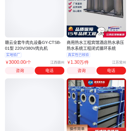
赣云全套牛肉丸设备GY-CTSB-
商用热水工程宾馆酒店热水承压
01型 220V/380V肉丸机
热水系统工程闭式循环系统
实地验厂
真实性已核验
3000
.00
1
.30
￥
/个
￥
万
/件
江西赣州
江苏常州
咨询
电话
咨询
电话