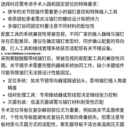
选择时还需考虑手术入路和固定部位的特殊要求：
狭窄的关节腔操作需要更小的锚钉直径和特殊植入工具
骨质疏松患者需关注锚钉的螺纹设计和把持力
多锚钉协同固定时要注意不同材料的配伍性
配套工具的系统兼容性常被忽视，不同厂家的植入器械与锚钉
存在匹配差异。建议在确定锚钉类型时，同步确认配套的导向
器、打入工具和缝线管理系统是否适配现有关节镜设备。
四、关节镜手术需要哪些配套工具才能发挥锚钉性能？
采购聚醚醚酮带线锚钉后，常被忽视的是配套工具的兼容性问
题。关节镜手术需要完整的器械系统协同工作，缺少关键组件
可能导致锚钉无法按设计性能固定。
定位系统：如
关节镜导向器
或隧道钻头，影响锚钉植入角度
精度
线材处理工具：专用推结器或剪线钳决定缝线张力控制
灭菌包装：
低温灭菌袋
需与锚钉材料耐受性匹配
手术定位导板在复杂解剖部位尤为重要，例如肩关节盂唇修复
时，个性化导板能避免反复钻孔导致的骨量损失。但需注意导
板材质与灭菌方式的适配性，聚乳酸导板不适合高温高压灭菌