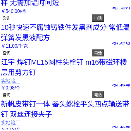
样 无需加温时间短
浙江温州
￥
540
.00
/桶
咨询
电话
10秒快速不腐蚀铸铁件发黑剂成分 常低温
弹簧发黑液配方
河北廊坊
￥
11
.00
/千克
咨询
电话
江宇 焊钉ML15圆柱头栓钉 m16带磁环楼
层用剪力钉
实地验厂
河北邯郸
￥
0
.98
/个
咨询
电话
新帆皮带钉一体 畚头螺栓平头四点输送带
钉 双丝连接夹子
实地验厂
河北邯郸
￥
0
.13
/个