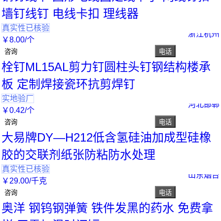
墙钉线钉 电线卡扣 理线器
真实性已核验
浙江杭州
￥
8
.00
/个
咨询
电话
栓钉ML15AL剪力钉圆柱头钉钢结构楼承
板 定制焊接瓷环抗剪焊钉
实地验厂
河北邯郸
￥
0
.42
/个
咨询
电话
大易牌DY—H212低含氢硅油加成型硅橡
胶的交联剂纸张防粘防水处理
真实性已核验
山东烟台
￥
29
.00
/千克
咨询
电话
奥洋 钢钨钢弹簧 铁件发黑的药水 免费拿