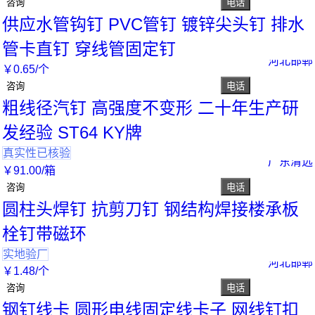
咨询
电话
供应水管钩钉 PVC管钉 镀锌尖头钉 排水
管卡直钉 穿线管固定钉
河北邯郸
￥
0
.65
/个
咨询
电话
粗线径汽钉 高强度不变形 二十年生产研
发经验 ST64 KY牌
真实性已核验
广东清远
￥
91
.00
/箱
咨询
电话
圆柱头焊钉 抗剪刀钉 钢结构焊接楼承板
栓钉带磁环
实地验厂
河北邯郸
￥
1
.48
/个
咨询
电话
钢钉线卡 圆形电线固定线卡子 网线钉扣