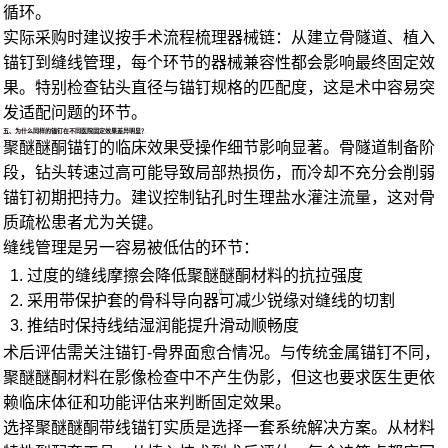
循环。
实际采购时建议按手术流程梳理器械链：从建立骨隧道、植入
锚钉到缝线管理，每个环节的器械兼容性都会影响最终固定效
果。特别检查钻头直径与锚钉规格的匹配度，这是术中容易突
发适配问题的环节。
五、为什么同样的锚钉在不同医院固定效果差异明显？
聚醚醚酮锚钉的临床效果受操作细节影响显著。骨隧道制备阶
段，钻头转速过高可能导致局部热损伤，而冷却不充分会削弱
锚钉初期把持力。建议控制钻孔时生理盐水灌注流量，这对骨
质疏松患者尤为关键。
缝线管理是另一容易被低估的环节：
过度的缝线摩擦会降低聚醚醚酮材料的抗拉强度
采用带保护套的
骨科导向器
可减少锐缘对缝线的切割
推结时保持线结湿润能提升滑动顺畅度
术后评估需关注锚钉-骨界面愈合情况。与传统金属锚钉不同，
聚醚醚酮材料在影像检查中不产生伪影，但这也要求医生更依
赖临床体征和功能评估来判断固定效果。
选择聚醚醚酮带线锚钉实质是选择一套系统解决方案。从材料