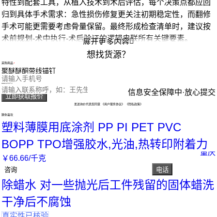
特性到配套工具，从植入技术到术后评估，每个决策点都应回
归到具体手术需求：急性损伤修复更关注初期稳定性，而翻修
手术可能更需要考虑骨量保留。最终形成检查清单时，建议按
术前规划-术中执行-术后验证的逻辑串联所有关键要素。

展开更多内容
想找货源？
采购商品
您的电话
您的称呼
信息安全保障中·放心提交
立即获取报价
发送询价代表您同意
《用户服务协议》
《隐私政策》
猜你喜欢
塑料薄膜用底涂剂 PP PI PET PVC
BOPP TPO增强胶水,光油,热转印附着力
重庆
￥
66
.66
/千克
咨询
电话
除蜡水 对一些抛光后工件残留的固体蜡洗
干净后不腐蚀
真实性已核验