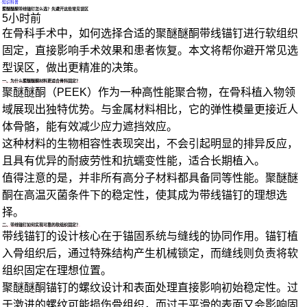
·
知识科普
聚醚醚酮带线锚钉怎么选？先避开这些常见误区
5小时前
在骨科手术中，如何选择合适的聚醚醚酮带线锚钉进行软组织
固定，直接影响手术效果和患者恢复。本文将帮你避开常见选
型误区，做出更精准的决策。
一、为什么聚醚醚酮材料更适合骨科固定？
聚醚醚酮（PEEK）作为一种高性能聚合物，在骨科植入物领
域展现出独特优势。与金属材料相比，它的弹性模量更接近人
体骨骼，能有效减少应力遮挡效应。
这种材料的生物相容性表现突出，不会引起明显的排异反应，
且具有优异的耐疲劳性和抗蠕变性能，适合长期植入。
值得注意的是，并非所有高分子材料都具备同等性能。聚醚醚
酮在高温灭菌条件下的稳定性，使其成为带线锚钉的理想选
择。
二、带线锚钉如何实现可靠的软组织固定？
带线锚钉的设计核心在于锚固系统与缝线的协同作用。锚钉植
入骨组织后，通过特殊结构产生机械锁定，而缝线则负责将软
组织固定在理想位置。
聚醚醚酮锚钉的螺纹设计和表面处理直接影响初始稳定性。过
于激进的螺纹可能损伤骨组织，而过于平滑的表面又会影响固