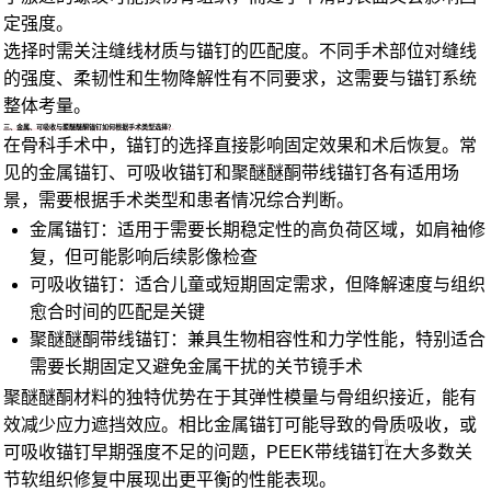
定强度。
选择时需关注缝线材质与锚钉的匹配度。不同手术部位对缝线
的强度、柔韧性和生物降解性有不同要求，这需要与锚钉系统
整体考量。
三、金属、可吸收与聚醚醚酮锚钉如何根据手术类型选择？
在骨科手术中，锚钉的选择直接影响固定效果和术后恢复。常
见的金属锚钉、可吸收锚钉和聚醚醚酮带线锚钉各有适用场
景，需要根据手术类型和患者情况综合判断。
金属锚钉：适用于需要长期稳定性的高负荷区域，如肩袖修
复，但可能影响后续影像检查
可吸收锚钉：适合儿童或短期固定需求，但降解速度与组织
愈合时间的匹配是关键
聚醚醚酮带线锚钉：兼具生物相容性和力学性能，特别适合
需要长期固定又避免金属干扰的关节镜手术
聚醚醚酮材料的独特优势在于其弹性模量与骨组织接近，能有
效减少应力遮挡效应。相比金属锚钉可能导致的骨质吸收，或
可吸收锚钉早期强度不足的问题，
PEEK带线锚钉
在大多数关
节软组织修复中展现出更平衡的性能表现。