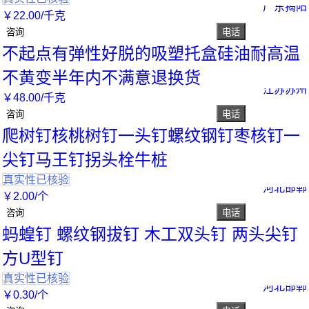
广东揭阳
￥
22
.00
/千克
咨询
电话
不起点有弹性好脱的吸塑托盒硅油耐高温
不黄变半年内不满意退换货
江苏苏州
￥
48
.00
/千克
咨询
电话
爬树钉核桃树钉一头钉螺纹钢钉枣核钉一
尖钉马王钉拐头栓牛桩
真实性已核验
河北邯郸
￥
2
.00
/个
咨询
电话
蚂蝗钉 螺纹钢拔钉 木工双头钉 两头尖钉
方U型钉
真实性已核验
河北邯郸
￥
0
.30
/个