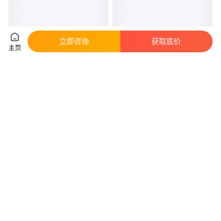
立即咨询
获取底价
主页
博奥斯风机并网逆变器带发电机
电力机车逆变器 三相中频逆变器
功率曲线可调逆变电源10KW-
电力机车逆变器
500KW
真实性已核验
9600
.00
9000
.00
￥
/台
￥
/台
山东济南
山东济南
咨询
电话
咨询
电话