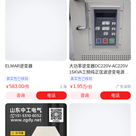
ELMAR逆变器
大功率逆变器DC220V-AC220V
15KVA工频纯正弦波逆变电源机
架式
真实性已核验
真实性已核验
583
.00
1
.95
￥
/件
￥
万
/台
上海
广东深圳
咨询
电话
咨询
电话