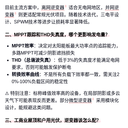
目前主流方案中，
离网逆变器
适合无电网地区，
并网逆
变器
则更适配常规光伏项目。随着技术迭代，三电平设
计、SPWM技术等进步让损耗率显著降低。
二、MPPT跟踪和THD失真度，哪个更影响发电量？
MPPT效率
：决定对太阳能板最大功率点的追踪能力，
多路MPPT可减少阴影遮挡损失
THD（总谐波失真）
：低于3%的失真度才能满足电网
要求，否则可能触发保护断电
转换效率曲线
：不是所有负载下效率都一致，需关注2
0%-100%负载区间的稳定性
⚠️ 特别注意：标称峰值效率高的设备，在局部阴影或多云
天气下可能表现反而更差。部分
微型逆变器
采用模块化
设计，能规避这类问题。
三、工商业屋顶和户用光伏，逆变器该怎么配？