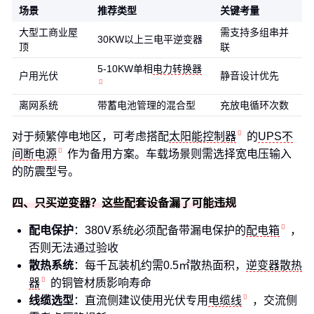
场景
推荐类型
关键考量
大型工商业屋
需支持多组串并
30KW以上三电平逆变器
顶
联
5-10KW单相
电力转换器
户用光伏
静音设计优先
离网系统
带蓄电池管理的混合型
充放电循环次数
对于频繁停电地区，可考虑搭配
太阳能控制器
的
UPS不
间断电源
作为备用方案。车载场景则需选择宽电压输入
的防震型号。
四、只买逆变器？这些配套设备漏了可能违规
配电保护
：380V系统必须配备带漏电保护的
配电箱
，
否则无法通过验收
散热系统
：每千瓦装机约需0.5㎡散热面积，
逆变器散热
器
的铜管材质影响寿命
线缆选型
：直流侧建议使用光伏专用
电缆线
，交流侧