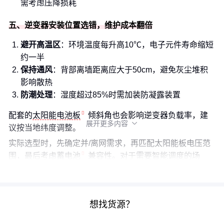
需考虑压降损耗
五、逆变器安装位置选错，维护成本翻倍
避开高温区
：环境温度每升高10℃，电子元件寿命缩短
约一半
保持通风
：背部离墙距离应大于50cm，避免灰尘堆积
影响散热
防潮处理
：湿度超过85%时需加装防凝露装置
配套的
太阳能电池板
倾斜角也会影响逆变器负载率，建
展开更多内容

议按当地纬度调整。
实际选型时，先确定并/离网需求，再匹配太阳能板电压范
围，最后考虑
蓄电池
兼容性。对于需要智能调度的场
景，可优先考察带
充电控制器
的混合型方案。
想找货源？