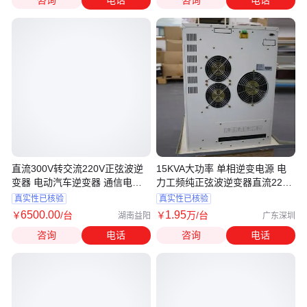
直流300V转交流220V正弦波逆
15KVA大功率 单相逆变电源 电
变器 电动汽车逆变器 通信电源
力工频纯正弦波逆变器直流220
逆变器
转交流
真实性已核验
真实性已核验
6500
.00
1
.95
￥
/台
￥
万
/台
湖南益阳
广东深圳
咨询
电话
咨询
电话