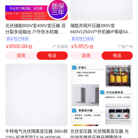
光伏储能800V变400V变压器 双
储能并网升压器380V变
分裂多组输出 户外防水机箱
660V1250V户外机箱IP等级54
98%效率
输入输出带零线
真实性已核验
真实性已核验
8500
.00
5
.85
￥
/台
￥
万
/台
广东深圳
广东广州
咨询
电话
咨询
电话
牛特电气光伏隔离变压器 380v转
光伏变压器 光伏隔离变压器 光
220v 标准型号TSJA-900KVA
伏逆变器变压器品牌腾骏达