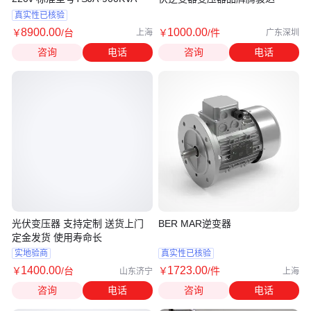
真实性已核验
8900
.00
1000
.00
￥
/台
￥
/件
上海
广东深圳
咨询
电话
咨询
电话
光伏变压器 支持定制 送货上门
BER MAR逆变器
定金发货 使用寿命长
实地验商
真实性已核验
1400
.00
1723
.00
￥
/台
￥
/件
山东济宁
上海
咨询
电话
咨询
电话