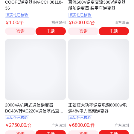
COOPE逆变器INV-CCH08118-
直流600V逆变交流380V逆变器
36
船舶逆变器 装甲车逆变器
真实性已核验
真实性已核验
1
.00
6300
.00
￥
/个
￥
/台
福建泉州
山东济南
咨询
电话
咨询
电话
2000VA机架式通信逆变器
正弦波大功率逆变电源8000w电
DC48V转AC220V通信基站直流
源48v电力高频逆变器
转交流海迪尔
真实性已核验
真实性已核验
2750
.00
6800
.00
￥
/台
￥
/件
广东深圳
广东深圳
咨询
电话
咨询
电话