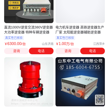
直流1000V逆变交流380V逆变器
电力机车逆变器 高铁逆变器生产
大功率逆变器 特种车辆逆变器
厂家 太阳能逆变器辅助逆变器
真实性已核验
真实性已核验
6300
.00
1
.00
￥
/台
￥
万
/台
山东济南
江西萍乡
咨询
电话
咨询
电话