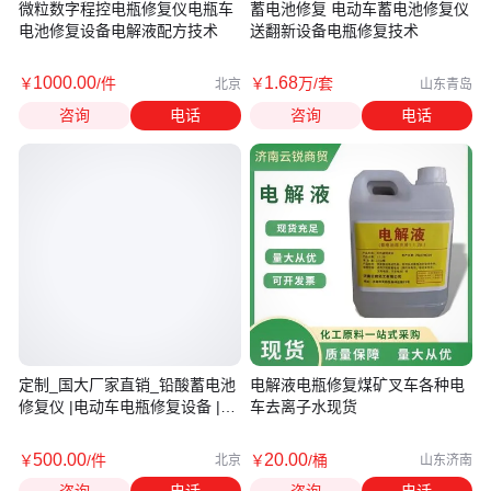
微粒数字程控电瓶修复仪电瓶车
蓄电池修复 电动车蓄电池修复仪
电池修复设备电解液配方技术
送翻新设备电瓶修复技术
1000
.00
1
.68
￥
/件
￥
万
/套
北京
山东青岛
咨询
电话
咨询
电话
定制_国大厂家直销_铅酸蓄电池
电解液电瓶修复煤矿叉车各种电
修复仪 |电动车电瓶修复设备 |机
车去离子水现货
电瓶翻新设备
500
.00
20
.00
￥
/件
￥
/桶
北京
山东济南