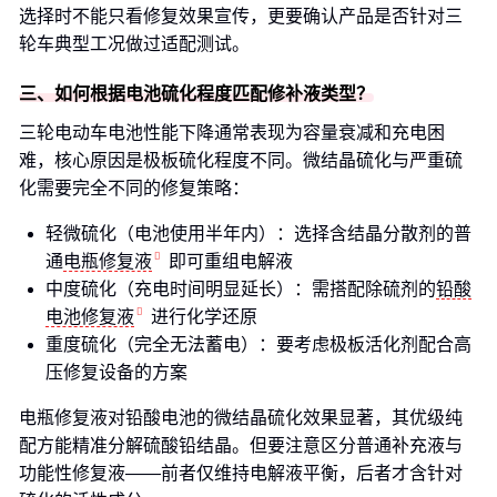
选择时不能只看修复效果宣传，更要确认产品是否针对三
轮车典型工况做过适配测试。
三、如何根据电池硫化程度匹配修补液类型？
三轮电动车电池性能下降通常表现为容量衰减和充电困
难，核心原因是极板硫化程度不同。微结晶硫化与严重硫
化需要完全不同的修复策略：
轻微硫化（电池使用半年内）：选择含结晶分散剂的普
通
电瓶修复液
即可重组电解液
中度硫化（充电时间明显延长）：需搭配除硫剂的
铅酸
电池修复液
进行化学还原
重度硫化（完全无法蓄电）：要考虑极板活化剂配合高
压修复设备的方案
电瓶修复液对铅酸电池的微结晶硫化效果显著，其优级纯
配方能精准分解硫酸铅结晶。但要注意区分普通补充液与
功能性修复液——前者仅维持电解液平衡，后者才含针对