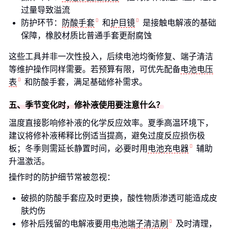
过量导致溢流
防护环节：
防酸手套
和
护目镜
是接触电解液的基础
保障，橡胶材质比普通手套更耐腐蚀
这些工具并非一次性投入，后续电池均衡修复、端子清洁
等维护操作同样需要。若预算有限，可优先配备
电池电压
表
和防酸手套，满足基础修补需求。
五、季节变化时，修补液使用要注意什么？
温度直接影响修补液的化学反应效率。夏季高温环境下，
建议将修补液稀释比例适当提高，避免过度反应损伤极
板；冬季则需延长静置时间，必要时用
电池充电器
辅助
升温激活。
操作时的防护细节常被忽视：
破损的防酸手套应及时更换，酸性物质渗透可能造成皮
肤灼伤
修补后残留的电解液要用
电池端子清洁刷
及时清理，