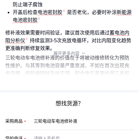
防止端子腐蚀
开盖后检查
电池密封胶
是否老化，必要时补涂
新能源
电池密封胶
修补液效果需要时间验证，建议首次使用后通过
蓄电池内
阻分析仪
持续监测3-5次充放电循环，对比内阻变化趋势
更准确判断修复效果。
展开更多内容

三轮电动车电池修补液的价值在于将被动维修转化为预防
性维护。与其等到电池容量严重衰减，不如在首次出现充
电变慢、续航缩短时及时干预。配合电压表等检测工具和
防酸手套等防护装备，能形成成本可控的完整维护方案。
想找货源？
采购商品
您的电话