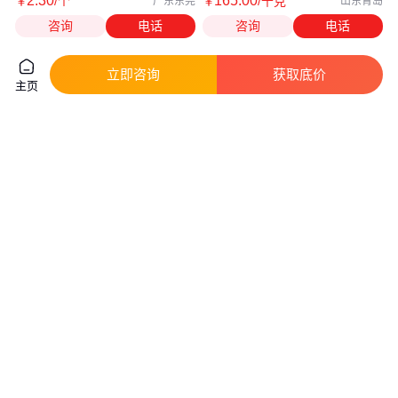
2
.30
165
.00
￥
/个
￥
/千克
广东东莞
山东青岛
咨询
电话
咨询
电话
立即咨询
获取底价
主页
回收盐酸羟胺 面向全国长期上门
嘉士德铜铝冲压拉伸液CL312 不
收购 现金交易 数量不限
锈钢金属加工冷却液 水性环保免
清洗
真实性已核验
真实性已核验
6000
.00
4500
.00
￥
/吨
￥
/桶
河北邢台
江苏苏州
咨询
电话
咨询
电话