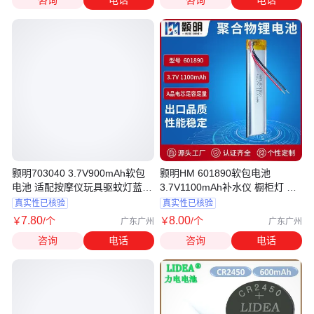
咨询
电话
咨询
电话
颢明703040 3.7V900mAh软包
颢明HM 601890软包电池
电池 适配按摩仪玩具驱蚊灯蓝牙
3.7V1100mAh补水仪 橱柜灯 修
音箱
眉仪电池厂家
真实性已核验
真实性已核验
7
.80
8
.00
￥
/个
￥
/个
广东广州
广东广州
咨询
电话
咨询
电话