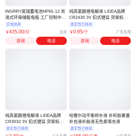
INGRRY英瑞蓄电池NP65-12 贫
纯高氯酸锂电解液 LIDEA品牌
液式环保储能电瓶 工厂控制中心
CR2430 3V 扣式锂锰 货架标签
UPS电源
电池
实地验商
真实性已核验
435
.00
0
.95
￥
/只
￥
/个
北京
广东东莞
咨询
电话
咨询
电话
纯高氯酸锂电解液 LIDEA品牌
哈撒尔动平衡修补液 补轮胎重量
CR3032 3V 扣式锂锰 货架标签
补充液补胎液无色差填充液
电池
真实性已核验
真实性已核验