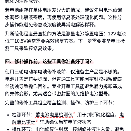
硫化的活性成分。
若电池组存在单体电压差异大的情况，建议先用电池蒸馏
水调整电解液密度，再使用修复液处理硫化问题。这种分
步操作能避免修复液浓度被异常电解液稀释。
判断硫化程度最直接的方法是测量电池静置电压：12V电池
低于10.5V通常需要强效修复方案。下一步需要准备电压检
测工具来监控修复效果。
四、修补操作前，这些工具你准备好了吗？
使用三轮电动车电池修补液前，仅准备主产品是不够的。
电池开盖是首要步骤，但普通工具可能因密封胶残留或螺
丝锈蚀导致操作困难。专业开盖工具能避免暴力拆卸造成
的壳体变形，尤其适合带密封圈的免维护电池型号。
完整的修补工具组应覆盖检测、操作、防护三个环节：
检测环节：
蓄电池电量检测仪
用于判断硫化程度，
电
解液比重计
辅助确认当前电解液状态
操作环节：
电池修复注射器
控制修补液注入量，避免