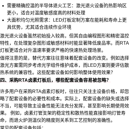
需要精确控温的半导体退火工艺：
激光退火设备
的热影响区
更小，适合对温度敏感度高的材料处理
大面积均匀光照需求：
LED灯板定制
方案在能耗和寿命上更
具优势，尤其适合连续作业环境
激光
退火设备
虽然初始投入较高，但其自由编程图形和精密温控
特性，在处理复杂图形或敏感材料时能显著降低废品率。而
RTA
灯板
更适合对升温速率要求严格的快速热处理场景。
值得注意的是，替代方案往往意味着配套设备的改变。例如选择
激光方案需同步考虑光学组件维护成本，而LED方案则要评估散
热系统的兼容性。这些配套设备如何影响整体使用效果？
四、采购RTA卤素灯板后，哪些配套设备容易被忽略？
许多用户在采购RTA卤素灯板时，往往只关注主设备价格，却忽
略了配套设备的必要性和成本。实际上，配套设备的缺失或选择
不当，可能导致主设备性能无法充分发挥，甚至影响长期使用效
果。 例如，
卤素灯管
支架的稳定性和散热性能直接影响灯管寿
命，而
退火炉测温仪
的精度则关系到工艺控制的准确性。
常见的配套设备包括：