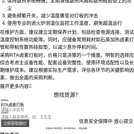
保持散热系统畅通，定期清理散热风扇和散热硅胶垫上的灰
尘
避免频繁开关，减少温度骤变对灯板的冲击
使用专业的退火炉测温仪监控工作温度，避免超温运行
在维护方面，建议建立定期保养计划，包括检查电源连接、测试
温度控制系统功能等。同时，应储备常用耗材如
石英加热卤素灯
管
和
带粘性散热硅胶垫
，以减少意外停机时间。
采购RTA卤素灯板时，价格只是决策的一个维度。明智的选择应
综合考虑主设备性能、配套设备完整性、使用环境适配性以及长
期维护成本。建议根据实际生产需求，评估各环节的关键影响因
素，做出全面的采购判断。
展开更多内容

想找货源？
采购商品
您的电话
您的称呼
信息安全保障中·放心提交
立即获取报价
发送询价代表您同意
《用户服务协议》
《隐私政策》