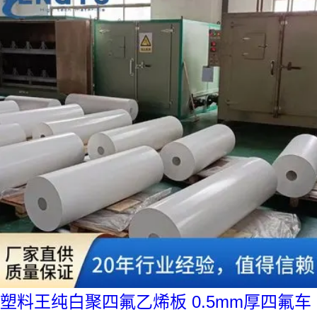
塑料王纯白聚四氟乙烯板 0.5mm厚四氟车