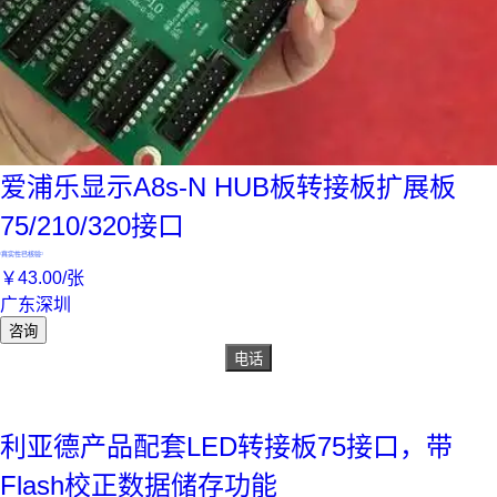
爱浦乐显示A8s-N HUB板转接板扩展板
75/210/320接口
真实性已核验
￥
43
.00
/张
广东深圳
咨询
电话
利亚德产品配套LED转接板75接口，带
Flash校正数据储存功能