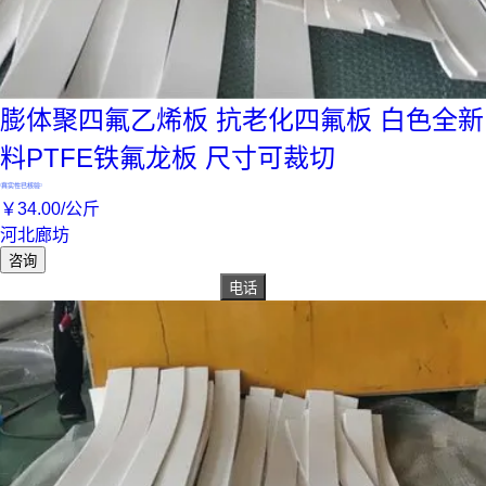
膨体聚四氟乙烯板 抗老化四氟板 白色全新
料PTFE铁氟龙板 尺寸可裁切
真实性已核验
￥
34
.00
/公斤
河北廊坊
咨询
电话