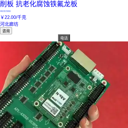
削板 抗老化腐蚀铁氟龙板
真实性已核验
￥
22
.00
/千克
河北廊坊
咨询
电话