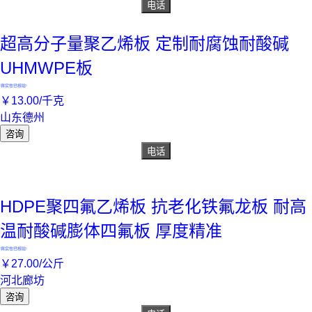
电话
超高分子量聚乙烯板 定制耐腐蚀耐酸碱
UHMWPE板
真实性已核验
￥
13
.00
/千克
山东德州
咨询
电话
HDPE聚四氟乙烯板 抗老化铁氟龙板 耐高
温耐酸碱膨体四氟板 厚度精准
真实性已核验
￥
27
.00
/公斤
河北廊坊
咨询