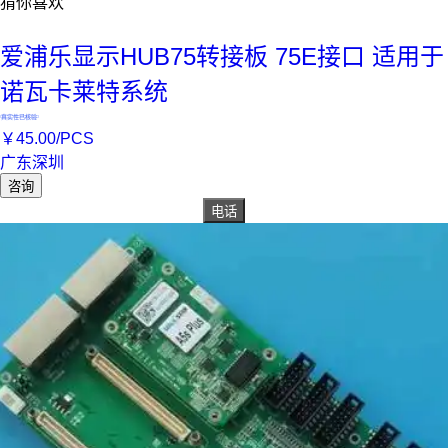
猜你喜欢
爱浦乐显示HUB75转接板 75E接口 适用于
诺瓦卡莱特系统
真实性已核验
￥
45
.00
/PCS
广东深圳
咨询
电话