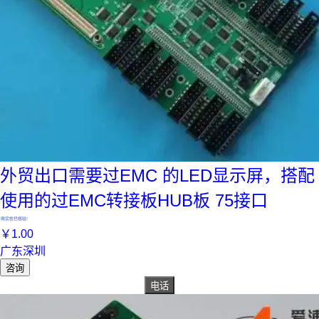
外贸出口需要过EMC 的LED显示屏，搭配
使用的过EMC转接板HUB板 75接口
真实性已核验
￥
1
.00
广东深圳
咨询
电话