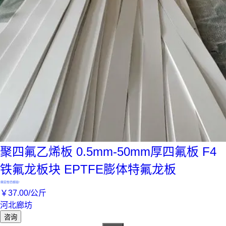
聚四氟乙烯板 0.5mm-50mm厚四氟板 F4
铁氟龙板块 EPTFE膨体特氟龙板
真实性已核验
￥
37
.00
/公斤
河北廊坊
咨询