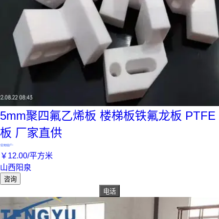
5mm聚四氟乙烯板 楼梯板铁氟龙板 PTFE
板 厂家直供
实地验厂
￥
12
.00
/平方米
山西阳泉
咨询
电话