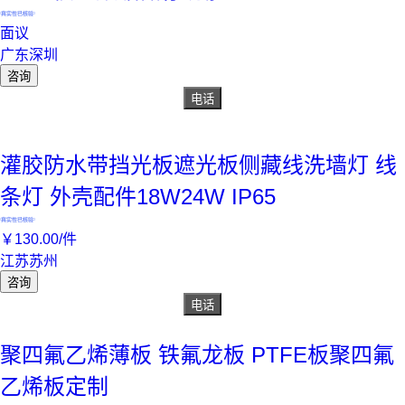
真实性已核验
面议
广东深圳
咨询
电话
灌胶防水带挡光板遮光板侧藏线洗墙灯 线
条灯 外壳配件18W24W IP65
真实性已核验
￥
130
.00
/件
江苏苏州
咨询
电话
聚四氟乙烯薄板 铁氟龙板 PTFE板聚四氟
乙烯板定制