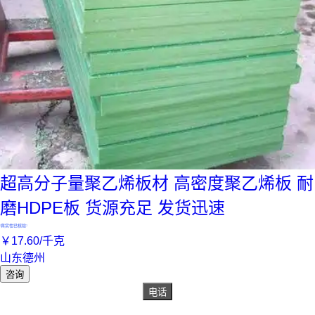
超高分子量聚乙烯板材 高密度聚乙烯板 耐
磨HDPE板 货源充足 发货迅速
真实性已核验
￥
17
.60
/千克
山东德州
咨询
电话