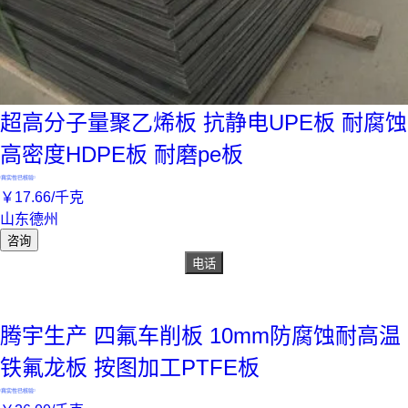
超高分子量聚乙烯板 抗静电UPE板 耐腐蚀
高密度HDPE板 耐磨pe板
真实性已核验
￥
17
.66
/千克
山东德州
咨询
电话
腾宇生产 四氟车削板 10mm防腐蚀耐高温
铁氟龙板 按图加工PTFE板
真实性已核验