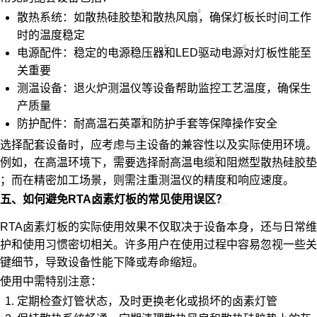
散热系统：如
散热硅胶垫
和
散热风扇
，确保灯板长时间工作
时的温度稳定
电源配件：稳定的
电源稳压器
和
LED驱动电源
对灯板性能至
关重要
测温设备：退火炉测温仪等设备帮助监控工艺温度，确保生
产质量
防护配件：
耐高温石英罩
和防护手套等保障操作安全
选择配套设备时，应考虑与主设备的兼容性以及实际使用环境。
例如，在高温环境下，需要选择
耐高温电缆
和
阻燃型散热硅胶垫
；而在精密加工场景，则需注重测温仪的精度和响应速度。
五、如何避免RTA卤素灯板的常见使用误区？
RTA卤素灯板的实际使用效果不仅取决于设备本身，还与日常维
护和使用习惯密切相关。许多用户在使用过程中容易忽视一些关
键细节，导致设备性能下降或寿命缩短。
使用中需特别注意：
定期检查灯管状态，及时更换老化或损坏的卤素灯管