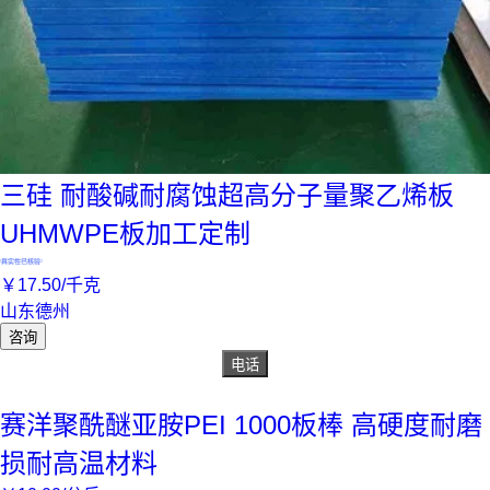
三硅 耐酸碱耐腐蚀超高分子量聚乙烯板
UHMWPE板加工定制
真实性已核验
￥
17
.50
/千克
山东德州
咨询
电话
赛洋聚酰醚亚胺PEI 1000板棒 高硬度耐磨
损耐高温材料