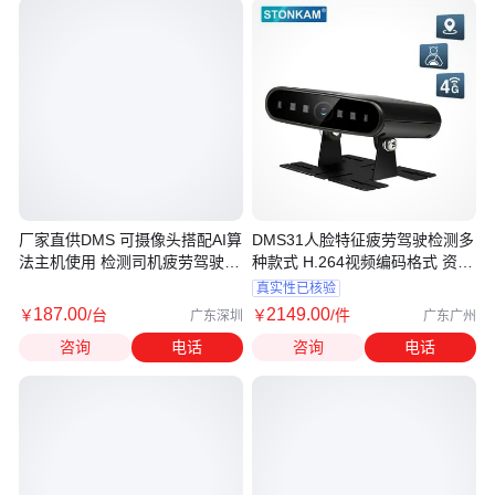
厂家直供DMS 可摄像头搭配AI算
DMS31人脸特征疲劳驾驶检测多
法主机使用 检测司机疲劳驾驶摄
种款式 H.264视频编码格式 资质
像头
齐全
真实性已核验
187
.00
2149
.00
￥
/台
￥
/件
广东深圳
广东广州
咨询
电话
咨询
电话