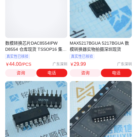
数模转换芯片DAC8554IPW
MAX5217BGUA 5217BGUA 数
D8554 仓库现货 TSSOP16 集成
模转换器实物拍摄深圳现货
电路 批次2502+
真实性已核验
真实性已核验
44
.00
29
.99
￥
/PCS
￥
广东深圳
广东深圳
咨询
电话
咨询
电话