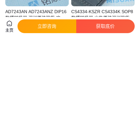
AD7243AN AD7243ANZ DIP16
CS4334-KSZR CS4334K SOP8
数模转换器 深圳原装现货 欢迎
数模转换器 出售原装深圳现货
查询
真实性已核验
真实性已核验
立即咨询
获取底价
主页
78
.00
1
.69
￥
￥
广东深圳
广东深圳
咨询
电话
咨询
电话
SHINHO SHN-AVC-BFO SHN-
Artesyn 转换器LDS70-58-H04
AVC-BGO SHN-AVC-BHO SHN-
AVC-BIO 转换器
真实性已核验
真实性已核验
1800
.00