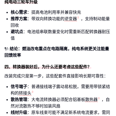
纯电动三轮车升级
核心需求
：提高电池利用率并兼容快充
推荐方案
：带双向转换功能的
逆变器
，支持制动能量
回收
避坑点
：电池组串联数量变化时需重新匹配转换器耐压
值
🔌
结论：燃油改电重点在电路隔离，纯电系统更关注能量
回馈效率
四、转换器装好后，为什么还要考虑这些配件？
改装完成只是第一步，这些配套件直接影响长期可靠性：
信号端子
：普通接线端子震动易松脱，需要用带锁紧结
构的
转接头
散热管理
：大电流转换器必须配合铝基板
散热器
，自
然对流散热不够时加装风扇
线材升级
：原车线束可能不满足新系统电流要求，需同