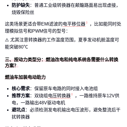
防护缺失
：普通工业级转换器在颠簸路面易出现虚接，
烧毁保险丝
这类场景更适合带EMI滤波的
电平移位器
，比如能同时处
理模拟信号和PWM信号的型号：
⚠️ 尤其注意转换器的工作温度范围，夏季发动机舱温度可
能突破80℃
三、按动力类型分：燃油改电和纯电系统各需要什么转换
方案？
燃油车加装电动助力
核心需求
：保留原车电路的同时接入电池组
推荐方案
：双绕组
电压转换器
，一路维持原车12V供
电，一路输出48V驱动电机
避坑点
：必须检测发电机输出电压波形，避免整流后干
扰转换器