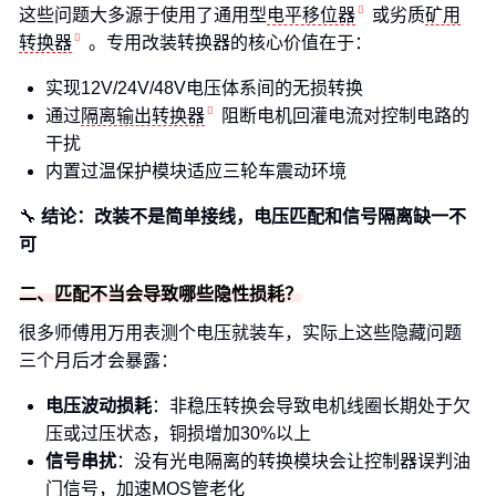
这些问题大多源于使用了通用型
电平移位器
或劣质
矿用
转换器
。专用改装转换器的核心价值在于：
实现12V/24V/48V电压体系间的无损转换
通过
隔离输出转换器
阻断电机回灌电流对控制电路的
干扰
内置过温保护模块适应三轮车震动环境
🔧
结论：改装不是简单接线，电压匹配和信号隔离缺一不
可
二、匹配不当会导致哪些隐性损耗？
很多师傅用万用表测个电压就装车，实际上这些隐藏问题
三个月后才会暴露：
电压波动损耗
：非稳压转换会导致电机线圈长期处于欠
压或过压状态，铜损增加30%以上
信号串扰
：没有光电隔离的转换模块会让控制器误判油
门信号，加速MOS管老化