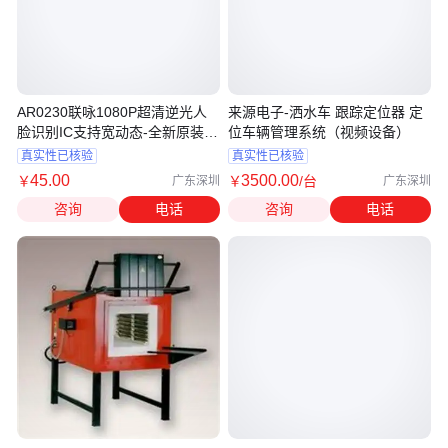
AR0230联咏1080P超清逆光人
来源电子-洒水车 跟踪定位器 定
脸识别IC支持宽动态-全新原装供
位车辆管理系统（视频设备）
规格书
真实性已核验
真实性已核验
45
.00
3500
.00
￥
￥
/台
广东深圳
广东深圳
咨询
电话
咨询
电话