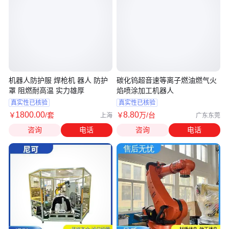
机器人防护服 焊枪机 器人 防护
碳化钨超音速等离子燃油燃气火
罩 阻燃耐高温 实力雄厚
焰喷涂加工机器人
真实性已核验
真实性已核验
1800
.00
8
.80
￥
/套
￥
万
/台
上海
广东东莞
咨询
电话
咨询
电话