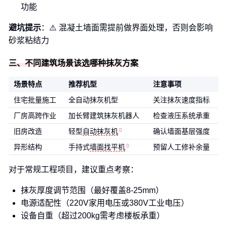
功能
避坑提示
：⚠️ 混凝土墙面需提前做界面处理，否则会影响
砂浆粘结力
三、不同建筑场景该选哪种抹灰方案
场景特点
推荐机型
注意事项
住宅批量施工
全自动抹灰机型
关注抹灰速度指标
厂房高跨作业
加长臂建筑抹灰机器人
检查液压系统承重
旧房改造
轻型
自动抹灰机
确认墙面基层强度
异形结构
手持式
墙面找平机
预留人工修补余量
对于常规工程项目，建议重点考察：
抹灰厚度调节范围（最好覆盖8-25mm）
电源适配性（220V家用电压或380V工业电压）
设备自重（超过200kg需考虑楼板承重）