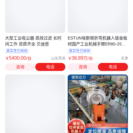
大型工业吸尘器 高效过滤 长时
ESTUN埃斯顿折弯机器人钣金板
间工作 资质齐全 贝迪思
材国产工业机械手臂ER80-2565-
BD
真实性已核验
真实性已核验
5400
.00
38
.89
￥
/台
￥
万
/台
山东菏泽
天津
咨询
电话
咨询
电话