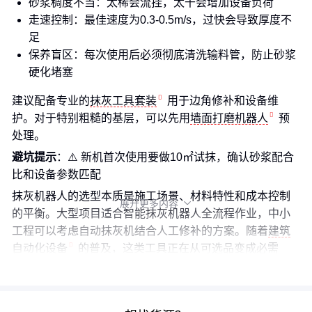
砂浆稠度不当：太稀会流挂，太干会增加设备负荷
走速控制：最佳速度为0.3-0.5m/s，过快会导致厚度不
足
保养盲区：每次使用后必须彻底清洗输料管，防止砂浆
硬化堵塞
建议配备专业的
抹灰工具套装
用于边角修补和设备维
护。对于特别粗糙的基层，可以先用
墙面打磨机器人
预
处理。
避坑提示
：⚠️ 新机首次使用要做10㎡试抹，确认砂浆配合
比和设备参数匹配
抹灰机器人的选型本质是施工场景、材料特性和成本控制
展开更多内容

的平衡。大型项目适合智能抹灰机器人全流程作业，中小
工程可以考虑自动抹灰机结合人工修补的方案。随着
建筑
自动化设备
的普及，这类工具正在从可选品变成必需
品。