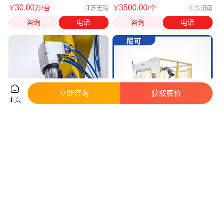
30
.00
3500
.00
￥
万
/台
￥
/个
江苏无锡
山东济南
咨询
电话
咨询
电话
立即咨询
获取底价
主页
数字化编程 操控方便 防尘又防
超声波机器人焊接机 经久耐用
水 激光切割机器人 工业机械手
开拓创新 维修方便 功率强劲 尼
可
真实性已核验
7
.80
30
.00
￥
万
/台
￥
万
/台
天津
江苏无锡
咨询
电话
咨询
电话