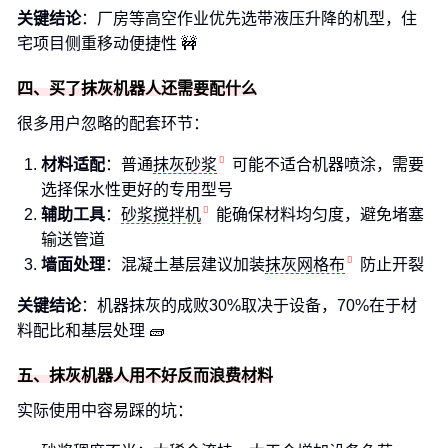
关键结论
：厂房等高空作业优先选带液压升降的机型，住
宅项目侧重移动便捷性 🚧
四、买了抹灰机器人还需要配什么
很多用户忽略的配套环节：
材料适配
：普通
抹灰砂浆
可能不适合机器喷涂，需要
选择保水性更好的专用型号
辅助工具
：
砂浆搅拌机
能确保材料均匀度，避免堵塞
输送管道
墙面处理
：混凝土基层建议加装
抹灰网格布
防止开裂
关键结论
：机器抹灰的成败30%取决于设备，70%在于材
料配比和基层处理 🧱
五、抹灰机器人用不好反而浪费材料
实际使用中容易踩的坑：