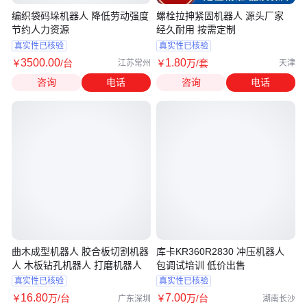
编织袋码垛机器人 降低劳动强度
螺栓拉抻紧固机器人 源头厂家
节约人力资源
经久耐用 按需定制
真实性已核验
真实性已核验
3500
.00
1
.80
￥
/台
￥
万
/套
江苏常州
天津
咨询
电话
咨询
电话
曲木成型机器人 胶合板切割机器
库卡KR360R2830 冲压机器人
人 木板钻孔机器人 打磨机器人
包调试培训 低价出售
真实性已核验
真实性已核验
16
.80
7
.00
￥
万
/台
￥
万
/台
广东深圳
湖南长沙