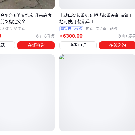
主梁刚性相对较弱，长期高频使用可能产生轻微变形
高平台 6剪叉结构 升高高度
电动单梁起重机 5t桥式起重设备 建筑工
电动葫芦持续工作易过热需停机冷却 此时双梁结构凭借更强
压剪叉稳定安全
地可使用 德诺重工
的抗弯性能和分散负载特性，能更好适应每天8小时以上的
默认橙色
剪叉式
真实性已核验
桥式
德诺重工品牌
集作业，同时允许配置更大功率的电动葫芦。
0
6300
.00
广东珠海
山东泰
￥
电话
在线咨询
查看电话
在线咨询
作业环境特殊性往往被忽视：
存在爆炸风险的场所需选择
防爆电动葫芦起重机
高温车间要考虑电机散热和金属材料耐热性
户外使用需评估防风能力和电气防护等级 这些场景下，标准
单梁机型可能需要特殊配置或直接升级为专业机型。
最终决策需平衡三个维度：现有厂房条件、作业强度特征、特
殊环境要求。单梁方案在多数标准场景仍具性价比优势，但当
任一维度超出常规阈值时，就需要评估升级到双梁或特种机型
的必要性。接下来需要关注轨道系统与电气控制如何匹配不同
机型。