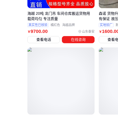
海越 20吨 龙门吊 车间仓库搬运货物用
森诺 货物升
载荷均匀 专注质量
有保证 液
真实性已核验
橘红色
海越品牌
实地验厂
9700
.00
1600
.0
山东泰安
￥
￥
查看电话
在线咨询
查看