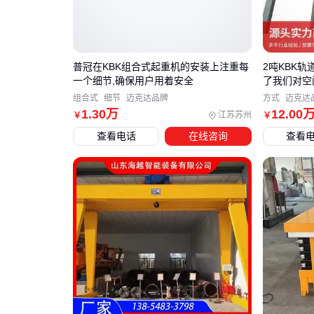
普冠在KBK组合式起重机的安装上注重每
2吨KBK轨
一个细节,确保用户用着安全
了我们对空
组合式
细节
迈克达品牌
方式
迈克达
1
.30
万
12
.00
江苏苏州
￥
￥
查看电话
在线咨询
查看