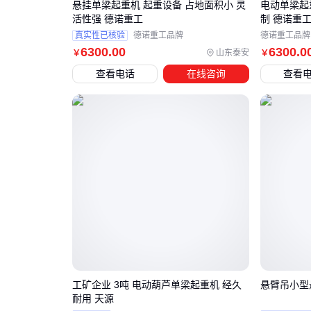
悬挂单梁起重机 起重设备 占地面积小 灵
电动单梁起
活性强 德诺重工
制 德诺重
真实性已核验
德诺重工品牌
德诺重工品牌
6300
.00
6300
.0
山东泰安
￥
￥
查看电话
在线咨询
查看
工矿企业 3吨 电动葫芦单梁起重机 经久
悬臂吊小型
耐用 天源