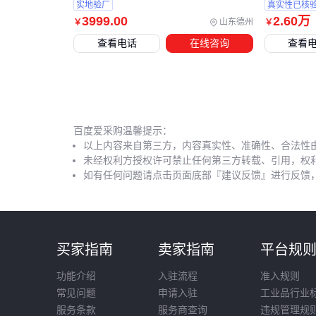
实地验厂
真实性已核
3999
.00
2
.60
万
山东德州
￥
￥
查看电话
在线咨询
查看
百度爱采购温馨提示：
以上内容来自第三方，内容真实性、准确性、合法性
未经权利方授权许可禁止任何第三方转载、引用，权
如有任何问题请点击页面底部『建议反馈』进行反馈
买家指南
卖家指南
平台规
功能介绍
入驻流程
准入规则
常见问题
申请入驻
工业品行业
服务条款
服务商查询
违规管理规