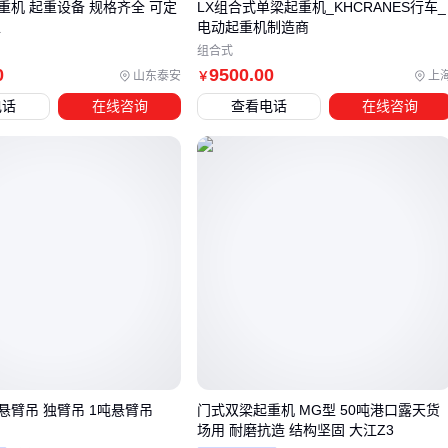
重机 起重设备 规格齐全 可定
LX组合式单梁起重机_KHCRANES行车_
工
电动起重机制造商
四、主设备到位后，这些配套系统别漏算
组合式
0
9500
.00
山东泰安
上
￥
采购电动葫芦单梁起重机时，许多用户只关注主设备参数，却
电话
在线咨询
查看电话
在线咨询
忽略了轨道系统、电气配套和控制组件的协同匹配。实际上，
轨道不平整会导致车轮异常磨损，电缆选型不当可能引发供电
不稳定，而控制箱防护等级不足在潮湿环境中可能造成故障频
发。
关键配套需与主设备同步规划：
轨道压板
需根据厂房承重结构选择固定方式
起重机电缆
要匹配运行速度与弯曲频率
防爆环境必须配备相应等级的控制箱与限位器
以钢丝绳维护为例，普通润滑脂在高温工况下易流失，而含二
硫化钼的专用润滑剂能形成持久保护膜，显著延长钢丝绳使用
悬臂吊 独臂吊 1吨悬臂吊
门式双梁起重机 MG型 50吨港口露天货
寿命。这类耗材的初期投入看似微小，但长期来看直接影响设
场用 耐磨抗造 结构坚固 大江Z3