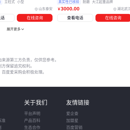
备可靠性和更换周期。
验
立柱式
小型
真实性已核验
耐磨
大江起重品牌
3000
.00
山东泰安
湖北武
￥
配套系统的选型失误往往在安装调试阶段才会暴露，此时返工
电话
在线咨询
查看电话
在线咨询
成本可能远超初期预算。建议在采购主设备时，就要求供应商
提供完整的配套方案清单，并明确各组件间的兼容性要求。
展开更多
五、这些隐性成本决定了长期使用效益
设备就位后的空间布局常被低估。
电缆滑车
的安装位置影响
由来源第三方负责，仅供您参考。
线路走向，若未预留足够弯曲半径，频繁移动会导致电缆外皮
利方保留追究权利。
破裂。同时，厂房立柱或管道可能限制起重机有效作业范围，
，百度爱采购会积极处理。
这些都需要在安装前实地测量确认。
日常维护中，润滑管理是成本控制的关键环节。不同部件需要
针对性润滑方案：
则
关于我们
友情链接
车轮轴承适用高粘稠度润滑脂
平台声明
爱企查
齿轮传动部位需耐极压添加剂
标准
产品百科
加盟星
链条宜选用渗透性强的专用油剂 忽视这些差异会导致部件过
则
生态合作
百度营销