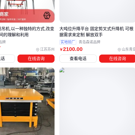
污水处理厂等潮湿环境需预留防腐蚀结构的自重余量
频繁启停工况要考虑惯性冲击对主梁的累积影响
室外单梁起重机
还需额外评估风载荷对有效起重量的折减效
道吊机,以一种独特的方式,改变
大吨位升降平台 固定剪叉式升降机 可根
应，这与常规厂房内的使用存在本质差异。
间的理解和利用
据需求来定制 解放双手
定制单梁起重机
通过非标设计可突破部分限制，但需警惕过
品牌
实地验厂
青岛森诺品牌
万
2100
.00
度定制带来的后期维护复杂性。
江苏苏州
山东青
￥
电话
在线咨询
查看电话
在线咨询
三、厂房高度与作业频率如何影响起重机选型？
当厂房净空高度受限时，常规电动葫芦单梁起重机可能因吊钩
行程不足而无法充分利用空间。此时低净空设计的优势凸显：
通过将电动葫芦嵌入主梁内部，可减少葫芦自身高度占用，在
同等厂房高度下实现更大有效起升高度。尤其适合改造项目或
层高较矮的老旧厂房。
对于高频次、长时间连续作业的场景，单梁结构可能面临两个
潜在问题：