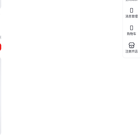
离
消息管理
购物车
州
注册开店