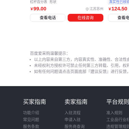
杠杆百分表
形状
真实性已核
99
.00
124
.50
江苏苏州
￥
￥
查看电话
在线咨询
查看
百度爱采购温馨提示：
以上内容来自第三方，内容真实性、准确性、合法性
未经权利方授权许可禁止任何第三方转载、引用，权
如有任何问题请点击页面底部『建议反馈』进行反馈
买家指南
卖家指南
平台规
功能介绍
入驻流程
准入规则
常见问题
申请入驻
工业品行业
服务条款
服务商查询
违规管理规