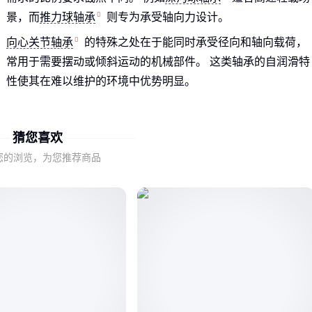
景，而
推力球轴承
则专为承受轴向力设计。
向心关节轴承
的特殊之处在于能同时承受径向和轴向载荷，
常用于需要摆动或倾斜运动的机械部件。 这类轴承的自润滑特
性使其在难以维护的环境中优势明显。
判断轴承适用性的关键不是单一参数，而是载荷类型、转速要
求和环境条件的组合。 这也是为什么相同尺寸的轴承在实际使
猜您喜欢
用中表现可能天差地别。
您的浏览，为您推荐商品
二、德孚轴承适合你的工况吗？
德国制造的轴承通常以材料纯净度和热处理工艺见长，这使得
德孚轴承在长期稳定性方面表现突出。 但并非所有工况都需要
这种级别的性能保障。
对于需要频繁启停或承受冲击载荷的设备，德孚轴承的疲劳强
度优势会充分体现。 而在温和的连续运转场景中，普通轴承可
能就已足够。