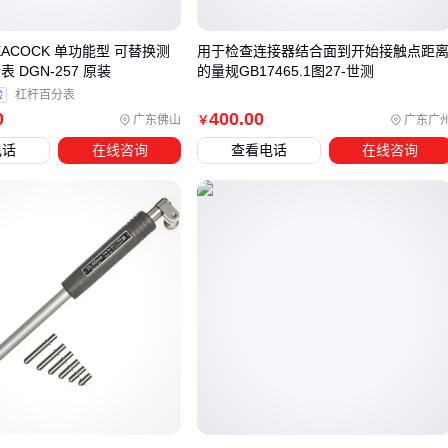
自动化设备直线运动：优先考虑
直线轴承
的导向精度和防
ACOCK 单功能型 可替换测
用于检查连接器结合面到开始接触点距
尘设计
 DGN-257 原装
的量规GB17465.1图27-世测
重载低速旋转：
调心滚子轴承
的承载能力和偏转适应性更
验
杠杆百分表
关键
0
400
.00
广东佛山
广东广
￥
高温环境：
耐高温陶瓷轴承
的材料稳定性成为首要因素
电话
在线咨询
查看电话
在线咨询
选型时建议先明确三个核心问题：设备振动强度、环境洁净
度、维护周期。这些因素将决定您更适合选择带密封的
THK直
线轴承
，还是免维护的
无油滑动轴承
。接下来需要根据安
装空间评估配套的
联轴器
和传动轴匹配性。
四、轴承安装工具如何影响最终使用效果？
许多用户在采购轴承后才发现，仅靠轴承本身无法实现理想性
能——安装方式和配套工具的选择直接影响轴承的初始游隙和
运行稳定性。 例如手动冲击安装可能造成轴承内部损伤，而专
用安装工具通过均匀受力可避免这类问题。