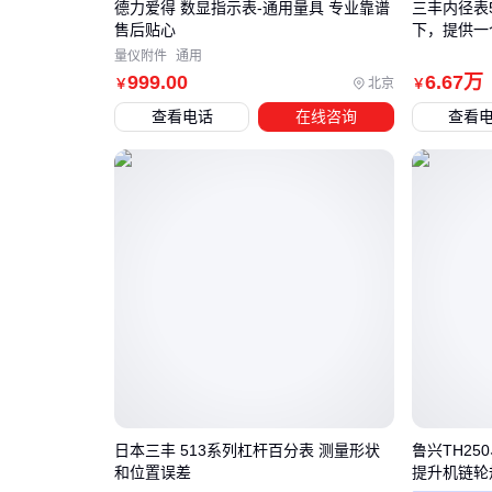
德力爱得 数显指示表-通用量具 专业靠谱
三丰内径表
售后贴心
下，提供一
量仪附件
通用
999
.00
6
.67
万
北京
￥
￥
查看电话
在线咨询
查看
日本三丰 513系列杠杆百分表 测量形状
鲁兴TH250
和位置误差
提升机链轮