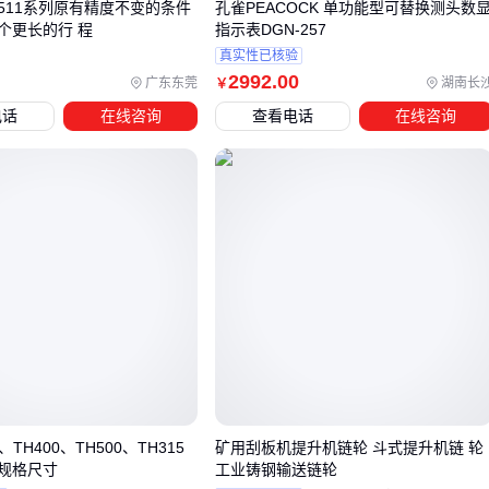
511系列原有精度不变的条件
孔雀PEACOCK 单功能型可替换测头数
个更长的行 程
指示表DGN-257
关键配套设备可分为三类：
真实性已核验
2992
.00
安装类：
轴承加热安装工具
能避免冷装导致的变形，而带
广东东莞
湖南长
￥
密封的三臂式拉拔器更适合精密轴承的快速拆装
电话
在线咨询
查看电话
在线咨询
测量类：
轴向游隙测量装置
在安装后验证游隙是否达标
维护类：
高压润滑脂枪
确保润滑剂能穿透紧密的密封结构
选择配套工具时，需匹配轴承尺寸和工作环境——潮湿场所需
要防锈性能更好的拆卸套筒，而高频拆装场景则优先考虑带橡
胶把手的耐磨损工具。
五、为什么游隙测量比参数表上的数字更关键？
实际使用中，轴承游隙会因安装方式和温度变化而改变，仅依
赖出厂参数可能导致过早失效。 游隙过小会加剧摩擦升温，过
大则引发振动——需要用
轴承游隙尺
在安装后和定期维护时
、TH400、TH500、TH315
矿用刮板机提升机链轮 斗式提升机链 轮
规格尺寸
工业铸钢输送链轮
进行实测。