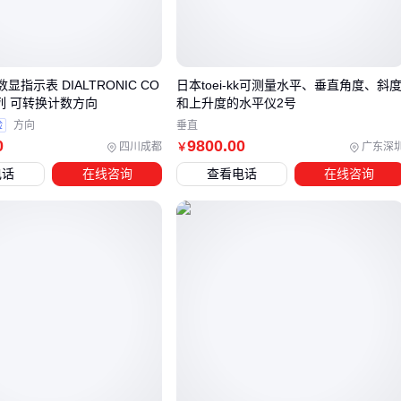
评估是否选择德孚轴承时，既要考虑设备的关键程度，也要计
算潜在停机成本。 高价值生产线上的轴承投资回报往往比采购
价差更重要。
数显指示表 DIALTRONIC CO
日本toei-kk可测量水平、垂直角度、斜
系列 可转换计数方向
和上升度的水平仪2号
三、轴承选型时，哪些参数容易被忽略却至关重要？
验
方向
垂直
0
9800
.00
四川成都
广东深
￥
轴承选型时，仅关注基本尺寸和负载能力往往不够。实际应用
电话
在线咨询
查看电话
在线咨询
中，以下参数差异会显著影响性能和寿命：
润滑方式：
自润滑滑动轴承
适合难以定期维护的场合，而
油润滑轴承在高速场景更稳定
材料耐腐蚀性：
不锈钢直线轴承
在潮湿或化学环境中表现
更优
精度等级：
高精密机床陶瓷轴承
对旋转精度要求严苛，普
通
传动轴
则可放宽标准
不同应用场景需要侧重不同参数组合：