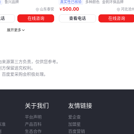
验
鲁兴品牌
真实性已核验
多种颜色
金帆环保品牌
维护周期应根据负载动态调整：
500
.00
山东泰安
河北沧
￥
电话
在线咨询
查看电话
在线咨询
重载或高温环境需缩短润滑补充周期
振动检测仪数据异常时应立即检查密封圈状态
展开更多
长期停用的设备需注入防锈油并手动旋转轴承
常见误区是过度依赖初始安装——实际上轴承密封圈的磨损程
度、润滑脂的氧化状态都会随时间影响性能，这些变化无法通
由来源第三方负责，仅供您参考。
过目测判断。
利方保留追究权利。
，百度爱采购会积极处理。
轴承选型本质是系统匹配：从核心参数到配套工具，从安装精
度到维护周期，每个环节的疏漏都可能抵消优质轴承的性能优
势。 建议先明确自身工况对振动、温度和寿命的要求，再反向
推导需要的轴承类型、配套方案和供应商技术服务能力。
则
关于我们
友情链接
平台声明
爱企查
标准
产品百科
加盟星
则
生态合作
百度营销