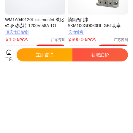
WM1A040120L sic mosfet 碳化
销售西门康
硅 驱动芯片 1200V 58A TO-
SKM100GD063DLIGBT功率模
247-4
块驱动芯片货源充足
真实性已核验
实地验商
1
.00
690
.00
￥
/PCS
￥
/PCS
广东深圳
江苏苏州
咨询
电话
咨询
电话
立即咨询
获取底价
主页
英国西玛N086CH12晶闸管模块
AVAGO 光耦隔离器 ACPL-227-
可控硅电源驱动芯片品质保证
500E 电子元器件 SOP8 耦合器