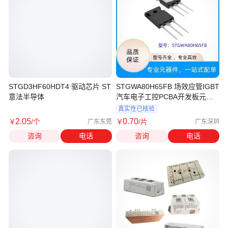
STGD3HF60HDT4 驱动芯片 ST
STGWA80H65FB 场效应管IGBT
意法半导体
汽车电子工控PCBA开发板元器
件芯片IC
真实性已核验
2
.05
0
.70
￥
/个
￥
/片
广东东莞
广东深圳
咨询
电话
咨询
电话