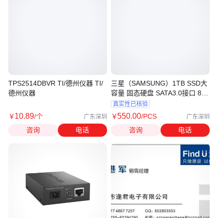
TPS2514DBVR TI/德州仪器 TI/
三星（SAMSUNG）1TB SSD大
德州仪器
容量 固态硬盘 SATA3.0接口 870
QVO
真实性已核验
10
.89
550
.00
￥
/个
￥
/PCS
广东深圳
广东深圳
咨询
电话
咨询
电话