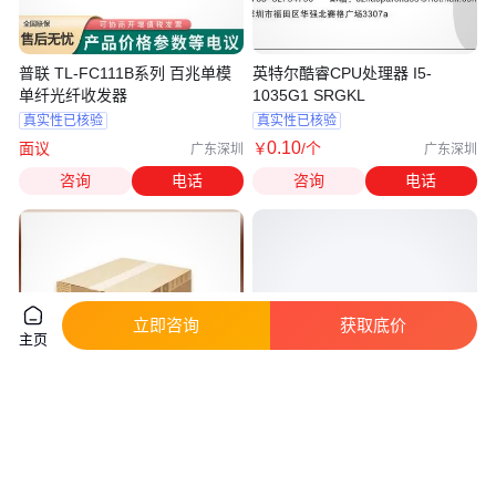
普联 TL-FC111B系列 百兆单模
英特尔酷睿CPU处理器 I5-
单纤光纤收发器
1035G1 SRGKL
真实性已核验
真实性已核验
0
.10
面议
￥
/个
广东深圳
广东深圳
咨询
电话
咨询
电话
立即咨询
获取底价
主页
英特尔酷睿CPU处理器 I5-
LRX4311X2A SAMSUNG 三星
1035G1 SRGKL NA
液晶屏驱动IC芯片 贴片 TQFP64