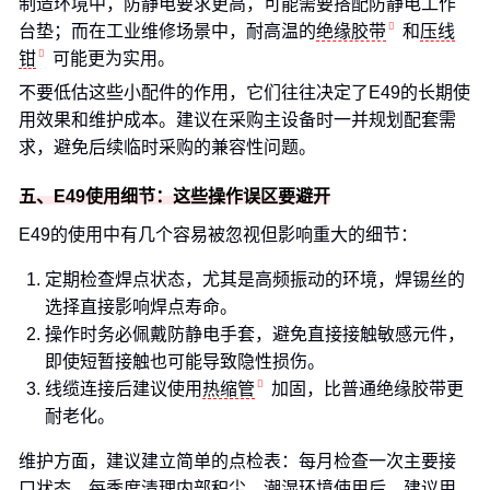
制造环境中，防静电要求更高，可能需要搭配防静电工作
台垫；而在工业维修场景中，耐高温的
绝缘胶带
和
压线
钳
可能更为实用。
不要低估这些小配件的作用，它们往往决定了E49的长期使
用效果和维护成本。建议在采购主设备时一并规划配套需
求，避免后续临时采购的兼容性问题。
五、E49使用细节：这些操作误区要避开
E49的使用中有几个容易被忽视但影响重大的细节：
定期检查焊点状态，尤其是高频振动的环境，焊锡丝的
选择直接影响焊点寿命。
操作时务必佩戴防静电手套，避免直接接触敏感元件，
即使短暂接触也可能导致隐性损伤。
线缆连接后建议使用
热缩管
加固，比普通绝缘胶带更
耐老化。
维护方面，建议建立简单的点检表：每月检查一次主要接
口状态，每季度清理内部积尘。潮湿环境使用后，建议用