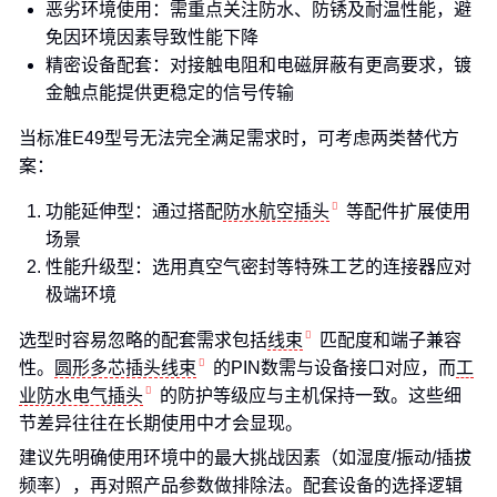
恶劣环境使用：需重点关注防水、防锈及耐温性能，避
免因环境因素导致性能下降
精密设备配套：对接触电阻和电磁屏蔽有更高要求，镀
金触点能提供更稳定的信号传输
当标准E49型号无法完全满足需求时，可考虑两类替代方
案：
功能延伸型：通过搭配
防水航空插头
等配件扩展使用
场景
性能升级型：选用真空气密封等特殊工艺的连接器应对
极端环境
选型时容易忽略的配套需求包括
线束
匹配度和端子兼容
性。
圆形多芯插头线束
的PIN数需与设备接口对应，而
工
业防水电气插头
的防护等级应与主机保持一致。这些细
节差异往往在长期使用中才会显现。
建议先明确使用环境中的最大挑战因素（如湿度/振动/插拔
频率），再对照产品参数做排除法。配套设备的选择逻辑