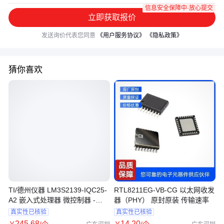
信息安全保障中·放心提交
立即获取报价
发送询价代表您同意
《用户服务协议》
《隐私政策》
猜你喜欢
TI/德州仪器 LM3S2139-IQC25-
RTL8211EG-VB-CG 以太网收发
A2 嵌入式处理器 微控制器 -
器（PHY） 原封原装 传输速率
MCU
真实性已核验
真实性已核验
245
.68
14
.20