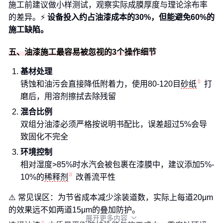
施工前建议做小样测试，观察实际成膜厚度与理论涂布率
的差异。⚡️
设备投入约占油漆成本的30%，但能避免60%的
施工缺陷。
五、油漆施工最容易被忽视的3个操作细节
基材处理
锈蚀和油污会直接降低附着力，使用80-120目
砂纸
打
磨后，用溶剂擦拭去除残留
混合比例
双组分油漆必须严格按说明书配比，误差超过5%会导
致固化不完全
环境控制
相对湿度>85%时水汽会被包裹在漆膜中，建议添加5%-
10%的
稀释剂
改善流平性
⚠️ 常见误区：为节省成本减少涂装道数，实际上每道20μm
的效果远不如两道15μm的叠加防护。
展开更多内容
