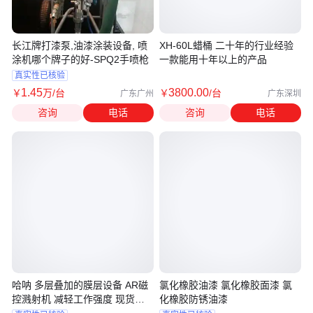
长江牌打漆泵,油漆涂装设备, 喷
XH-60L蜡桶 二十年的行业经验
涂机哪个牌子的好-SPQ2手喷枪
一款能用十年以上的产品
真实性已核验
1
.45
3800
.00
￥
万
/台
￥
/台
广东广州
广东深圳
咨询
电话
咨询
电话
哈呐 多层叠加的膜层设备 AR磁
氯化橡胶油漆 氯化橡胶面漆 氯
控溅射机 减轻工作强度 现货直
化橡胶防锈油漆
供