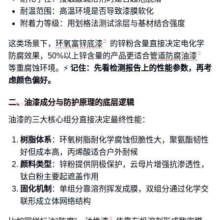
耐温范围：高温环境是否导致漆膜软化
附着力等级：用划格法测试涂层与基材结合强度
这类场景下，
环氧富锌底漆
的锌粉含量直接决定电化学
防腐效果，50%以上锌含量的产品更适合
管道防腐油漆
等重腐蚀环境。⚡️
记住：先看检测报告上的性能参数，再考
虑颜色偏好。
二、油漆成分与防护原理的底层逻辑
油漆的三大核心组分直接决定最终性能：
树脂体系
：环氧树脂耐化学腐蚀但脆性大，聚氨酯韧性
好但成本高，丙烯酸适合户外耐候
颜料类型
：锌粉提供阴极保护，云母片增强抗渗透性，
钛白粉主要起遮盖作用
固化机制
：单组分靠溶剂挥发成膜，双组分通过化学交
联形成立体网络结构