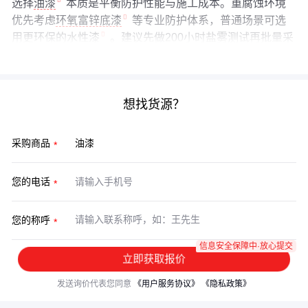
选择
油漆
本质是平衡防护性能与施工成本。重腐蚀环境
优先考虑
环氧富锌底漆
等专业防护体系，普通场景可选
用更环保的
水性漆
。建议先做200小时盐雾测试再批量采
购，这个小成本能避免后期大麻烦。
想找货源？
采购商品
您的电话
您的称呼
信息安全保障中·放心提交
立即获取报价
发送询价代表您同意
《用户服务协议》
《隐私政策》