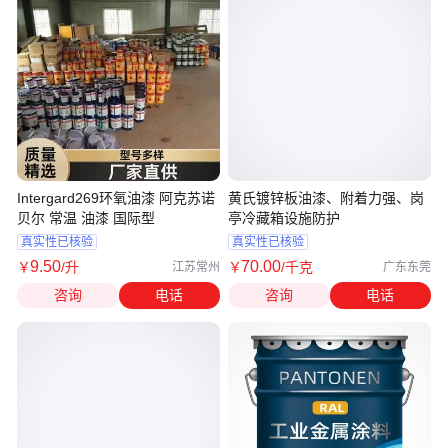
Intergard269环氧油漆 阿克苏诺
黄氏镀锌板油漆、附着力强、岗
贝尔 常温 油漆 国际型
亭冷藏箱设施防护
真实性已核验
真实性已核验
9
.50
70
.00
￥
/升
￥
/千克
江苏常州
广东东莞
咨询
电话
咨询
电话