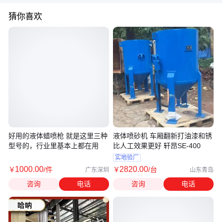
猜你喜欢
好用的液体蜡喷枪 就是这里三种
液体喷砂机 车厢翻新打油漆和锈
型号的，行业里基本上都在用
比人工效果更好 轩昂SE-400
实地验厂
1000
.00
2820
.00
￥
/件
￥
/台
广东深圳
山东青岛
咨询
电话
咨询
电话