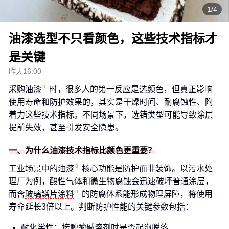
1/4
油漆选型不只看颜色，这些技术指标才
是关键
昨天16:00
采购
油漆
时，很多人的第一反应是选颜色，但真正影响
使用寿命和防护效果的，其实是干燥时间、耐腐蚀性、附
着力这些技术指标。不同场景下，选错类型可能导致涂层
提前失效，甚至引发安全隐患。
一、为什么油漆技术指标比颜色更重要？
工业场景中的
油漆
核心功能是防护而非装饰。以污水处
理厂为例，酸性气体和微生物腐蚀会迅速破坏普通涂层，
而含
玻璃鳞片涂料
的防腐体系能形成物理屏障，将使用
寿命延长3倍以上。判断防护性能的关键参数包括：
耐化学性：接触酸碱溶剂时是否起泡脱落