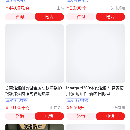
真实性已核验
真实性已核验
44
.00
20
.00
￥
万
/台
￥
/个
上海
河南郑州
咨询
电话
咨询
电话
鲁南油漆耐高温金属防锈漆锅炉
Intergard269环氧油漆 阿克苏诺
银粉漆烟囱排气管耐热漆
贝尔 耐油性 油漆 国际型
真实性已核验
真实性已核验
10
.00
9
.50
￥
/千克
￥
/升
山东临沂
江苏常州
咨询
电话
咨询
电话