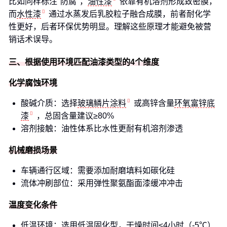
比如同样标注"防腐"，
油性漆
依靠有机溶剂形成致密膜，
而
水性漆
通过水蒸发后乳胶粒子融合成膜，前者耐化学
性更好，后者环保优势明显。理解这些原理才能避免被营
销话术误导。
三、根据使用环境匹配油漆类型的4个维度
化学腐蚀环境
酸碱介质：选择
玻璃鳞片涂料
或高锌含量
环氧富锌底
漆
，总固含量建议≥80%
溶剂接触：油性体系比水性更耐有机溶剂渗透
机械磨损场景
车辆通行区域：需要添加耐磨填料如碳化硅
流体冲刷部位：采用弹性聚氨酯面漆缓冲冲击
温度变化条件
低温环境：选用低温固化型，干燥时间≤4小时（-5℃）