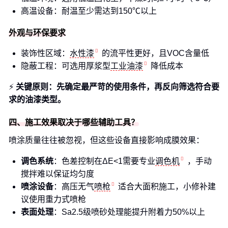
高温设备：耐温至少需达到150℃以上
外观与环保要求
装饰性区域：
水性漆
的流平性更好，且VOC含量低
隐蔽工程：可选用厚浆型
工业油漆
降低成本
⚡️
关键原则：先确定最严苛的使用条件，再反向筛选符合要
求的油漆类型。
四、施工效果取决于哪些辅助工具？
喷涂质量往往被忽视，但这些设备直接影响成膜效果：
调色系统
：色差控制在ΔE<1需要专业
调色机
，手动
搅拌难以保证均匀度
喷涂设备
：高压无气
喷枪
适合大面积施工，小修补建
议使用重力式喷枪
表面处理
：Sa2.5级喷砂处理能提升附着力50%以上