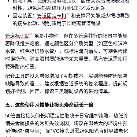
检测工具：
便携式管道测压仪
能在安装后快速验证密
封性，避免后期系统压力测试时才发现问题
固定装置：
管道固定卡扣
和支撑吊架能减少振动导致
的接头松动，特别适用于长距离管道铺设
管道标识贴
虽是小物件，但在多管道并行的场景中能显
著降低维护难度。通过颜色区分介质类型（如蓝色标识冷
水管、红色标识热水管），或标注流向箭头，可避免检修
时误操作。耐高温材质的选择尤为重要，蒸汽管道需使用
特殊耐热标签。
配套工具的投入看似增加了初期成本，实则能预防因安装
缺陷导致的返工。建议根据管道系统的复杂程度，提前规
划好检测、固定、标识三类辅助设备的采购清单。
五、这些使用习惯能让接头寿命延长一倍
50管直接接头的长期稳定性取决于日常维护策略。热胀冷
缩是金属接头的常见失效诱因，建议在温差大的环境中预
留伸缩补偿空间；而PVC接头则需避免阳光直射导致老化