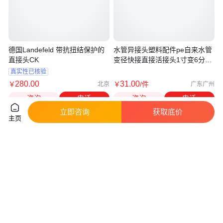
德国Landefeld 带抗扭结保护的
水管异接头塑料配件pe自来水管
直接头CK
变径快接直接活接头1寸变6分转
4分
真实性已核验
280
.00
31
.00
￥
￥
/件
北京
广东广州
咨询
电话
咨询
电话
立即咨询
获取底价
主页
PVC管箍UPVC套管束接直接
变径接头新风系统管道风机大小