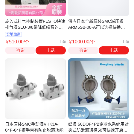
旋入式排气控制装置FESTO快速
供应日本全新原装SMC减压阀
排气阀SEU-3/8带降低噪音的功
ARM5SB-08-A可以选择快换接
能
头的尺寸
实地验商
510
.00
1000
.00
￥
/个
￥
/个
上海
上海
咨询
电话
咨询
电话
日本原装SMC手动阀VHK3A-
蝶阀 50DOF4PB定冷水系统用对
04F-04F提手带有防止脱落功能
夹式防泄漏通径50可快速开启和