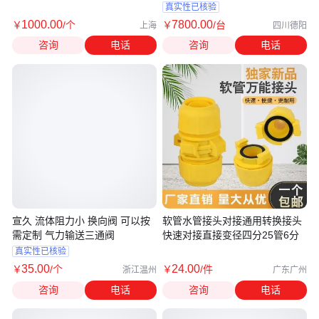
关闭
真实性已核验
1000
.00
7800
.00
￥
/个
￥
/台
上海
四川德阳
咨询
电话
咨询
电话
宣久 流体阻力小 换向阀 可以按
软管水管接头对接通用转换接头
需定制 气力输送三通阀
快速对接直接变径四分25管6分
真实性已核验
35
.00
24
.00
￥
/个
￥
/件
浙江温州
广东广州
咨询
电话
咨询
电话