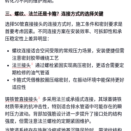
转化为不同的维护周期。
三、螺纹、法兰还是卡箍？连接方式的选择关键
选择50管直接接头的连接方式时，施工条件和密封要求是
首要考虑因素。不同连接方案在安装效率、可拆卸性和承
压稳定性上差异明显：
螺纹连接适合空间受限的常规压力场景，安装便捷但需
注意密封胶带缠绕工艺
法兰接头
通过螺栓紧固实现高压密封，更适合需要定
期检修的油气管道
卡箍式凭借橡胶圈压缩密封，在振动环境中能保持更好
适应性
铸铁管直接接头
多采用法兰或承插式连接，其球墨铸铁
材质带来的抗冲击性，特别适合排水管道中可能存在的瞬
时压力波动。背部加强筋设计进一步提升了接口处的结构
强度，但需注意法兰螺栓的定期紧固维护。
当管道系统存在热胀冷缩或地基沉降风险时，带波纹结构