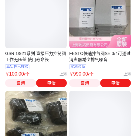
GSR 1/921系列 直接压力控制阀
FESTO快速排气阀SE-3/4可通过
工作无压差 使用寿命长
消声器减少排气噪音
真实性已核验
实地验商
100
.00
990
.00
￥
/个
￥
/个
上海
上海
咨询
电话
咨询
电话