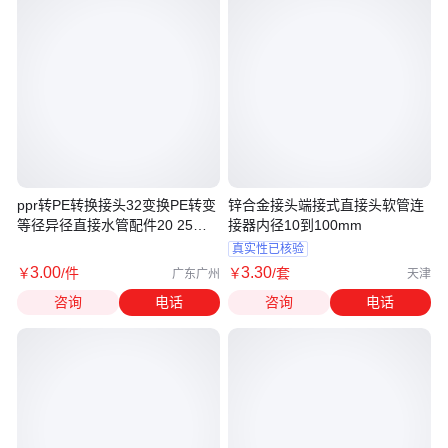
ppr转PE转换接头32变换PE转变
锌合金接头端接式直接头软管连
等径异径直接水管配件20 25全
接器内径10到100mm
塑加厚
真实性已核验
3
.00
3
.30
￥
/件
￥
/套
广东广州
天津
咨询
电话
咨询
电话