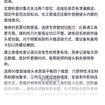
加速。
定期检查时重点关注两个部位：连接处是否有渗漏痕迹，
固定件是否出现松动。化工管道还应额外观察接头内壁的
腐蚀情况。
维修时若需切割管道，选择专用
管材切割刀
比普通工具
更可靠。锋利的刀片能保证切口平整，避免因毛刺损伤接
头密封面。对于频繁拆卸的卡箍连接方式，建议备有备用
卡扣以防螺纹磨损。
建立季度检查记录比突发性检修更有效。简单记录每次测
压数据、密封件更换时间，能帮助预判接头剩余使用寿
命。
选择50管直接接头本质是平衡四个维度：介质特性决定材
质耐腐蚀要求，工作压力限定结构强度，安装条件影响连
展开更多内容

接方式，而维护频率则关联配套工具的投入比例。回到最
初的问题——避免后续麻烦的关键，在于把接头视为系统
组件而非孤立零件，从采购阶段就统筹考虑其在整个管道
生命周期中的角色。