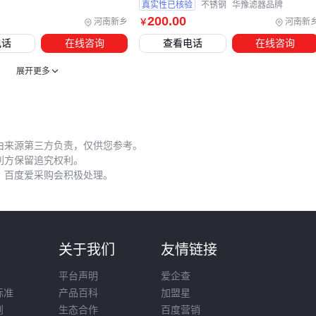
和
密封圈套装
，避免拆卸时损坏螺纹或密封面。
真实性已核验
不锈钢
华豫滤器品牌
200
.00
河南新乡
河南新
￥
过渡到安装环节时，压差计接口方位直接影响读数准确性。建
电话
在线咨询
查看电话
在线咨询
议优先选择垂直向上或水平朝向的安装位，避免沉积物堵塞测
压孔。对于振动较大的管路，需要额外配置
不锈钢过滤器支架
展开更多
来稳定仪表。
五、旁通阀不是备用通道，而是系统安全闸
由来源第三方负责，仅供您参考。
主管路过滤器配置旁通阀常被误认为备用通道，实际这是防止
利方保留追究权利。
完全堵塞的最后防线。当压差骤增触发旁通时，系统已处于风
，百度爱采购会积极处理。
险状态，此时需要：
立即启用备用过滤器组
用
压缩空气枪
反向吹扫堵塞滤芯
则
关于我们
友情链接
检查前置篮式过滤器是否失效
平台声明
爱企查
日常维护中，每月应手动测试旁通阀启闭灵活性，防止杂质卡
标准
产品百科
加盟星
则
生态合作
百度营销
死阀芯。化工工况还需注意阀体材质是否耐腐蚀，例如
PFA过