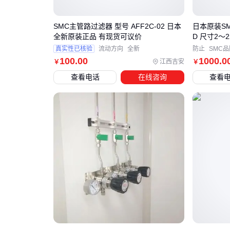
SMC主管路过滤器 型号 AFF2C-02 日本
日本原装SM
全新原装正品 有现货可议价
D 尺寸2～
真实性已核验
流动方向
全新
防止
SMC品
100
.00
1000
.0
江西吉安
￥
￥
查看电话
在线咨询
查看