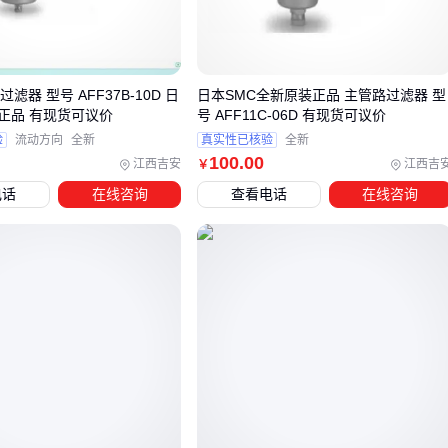
压缩空气系统需考虑冷凝水分离和油雾拦截
液压油管路侧重纤维滤材的纳污容量
混合介质需特殊处理化学兼容性问题
滤器 型号 AFF37B-10D 日
日本SMC全新原装正品 主管路过滤器 型
压缩空气过滤器
需要特殊的凝聚式结构来处理气溶胶，这与
正品 有现货可议价
号 AFF11C-06D 有现货可议价
液体过滤器的深层过滤机制存在本质区别。选型时不能仅看过
验
流动方向
全新
真实性已核验
全新
滤精度，介质特性才是首要考量。
100
.00
江西吉安
江西吉
￥
对于存在脉冲冲击的工况，
主管路除污器
的结构强度比普通
电话
在线咨询
查看电话
在线咨询
过滤器更为关键。这类场景需要特别关注壳体的承压能力和接
口形式。
三、如何平衡流量需求与过滤精度？
主管路过滤器的选型核心在于匹配系统流量与过滤精度的动态
平衡。常见误区是追求单一高精度参数，实际上当流量超过壳
体承载能力时，即便使用高精度滤芯也会因压差剧增导致滤芯
提前堵塞。