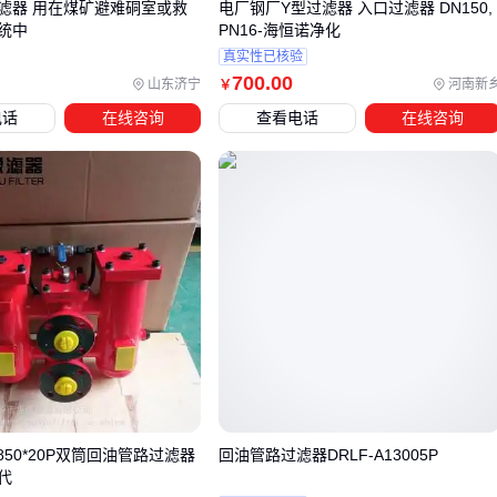
滤器 用在煤矿避难硐室或救
电厂钢厂Y型过滤器 入口过滤器 DN150,
四、压差监测不到位，滤芯更换可能白费功夫
统中
PN16-海恒诺净化
真实性已核验
主管路过滤器的压差监测是维护效率的关键指标，但很多用户
700
.00
山东济宁
河南新
￥
只关注滤芯更换周期，忽略了配套压差计的选择。当过滤介质
电话
在线咨询
查看电话
在线咨询
逐渐堵塞滤芯时，进出口压差会持续上升，但不同工况下压差
变化的敏感度差异明显。
液压系统建议选用带机械指针的
防爆压力表
，能承受油液
波动冲击
压缩空气管路更适合
数字微压差表
，便于捕捉微小压差变
化
化工介质需考虑防腐型压差计，避免传感器被腐蚀失效
压差监测数据需要与滤芯更换形成联动机制。单纯依赖固定时
间更换滤芯，可能造成过早更换浪费或过晚更换风险。实际操
作中，当压差达到初始值的1.5倍时应准备更换，超过2倍必须
-850*20P双筒回油管路过滤器
回油管路过滤器DRLF-A13005P
立即停机维护。配套的
维修工具箱
应包含专用
过滤器扳手
代