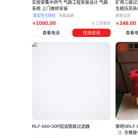
实验室集中供气 气路工程安装设计 气路
矿用三级过
系统 上门维修安装
生舱压风系
真实性已核验
科航品牌
高效过滤
1000
.00
348
.00
江苏南京
￥
￥
查看电话
在线咨询
查看
RLF-660×30P回油管路过滤器
黎明SRLF
（）华豫替