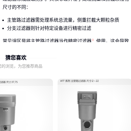
尺寸的不同：
主管路过滤器需处理系统总流量，侧重拦截大颗粒杂质
分支过滤器则针对特定设备进行精密过滤
常见误区是将主管路过滤器当作
精密过滤器
使用，这会导致
压损过快增加。实际选型时应根据系统总流量预留足够的容污
猜您喜欢
能力。
您的浏览，为您推荐商品
T级主管路过滤器
的设计特点使其更适合作为系统初级过滤
与后续精密过滤器形成梯度配合。这种组合既能保护后端设
备，又能延长滤芯更换周期。
二、不同介质如何影响过滤器的选型决策？
介质类型直接决定过滤器的结构设计和滤材选择，主要分为三
类典型场景：