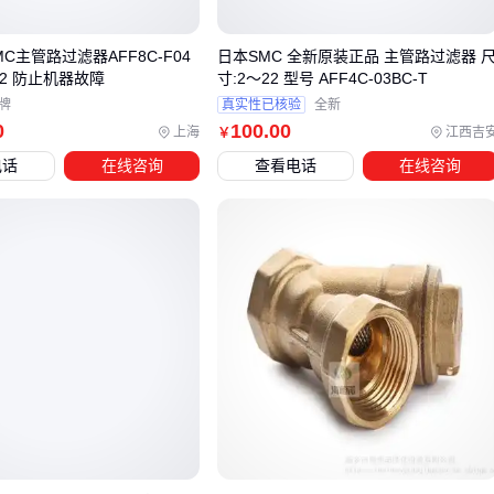
关键判断维度包括：
C主管路过滤器AFF8C-F04
日本SMC 全新原装正品 主管路过滤器 
系统峰值流量：需预留20%以上余量应对瞬时波动
22 防止机器故障
寸:2～22 型号 AFF4C-03BC-T
允许压降范围：液压系统通常比气动系统承受更低压降
牌
真实性已核验
全新
介质清洁度基线：初始杂质负荷决定滤芯更换频率
0
100
.00
上海
江西吉
￥
电话
在线咨询
查看电话
在线咨询
压缩空气系统更关注大流量下的水分分离效率，建议选择带旋
风分离结构的
压缩空气主管路过滤器
。这类产品通过离心力
实现初级水气分离，减轻滤芯负担。而液压系统需要优先考虑
压力稳定性，
液压主管路过滤器
应配备玻纤材质滤芯以承受
高压冲击。
实际选型时建议分步验证：先根据介质类型锁定过滤器结构，
再用系统最大流量对照厂家提供的流量-压降曲线，最后根据维
护周期反推滤芯容污量。这种组合判断能避免因单一参数超标
导致的系统适配性问题，为后续压差监测等配套设备留出联动
空间。