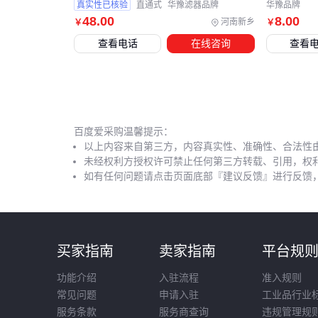
真实性已核验
直通式
华豫滤器品牌
华豫品牌
48
.00
8
.00
河南新乡
￥
￥
查看电话
在线咨询
查看
百度爱采购温馨提示：
以上内容来自第三方，内容真实性、准确性、合法性
未经权利方授权许可禁止任何第三方转载、引用，权
如有任何问题请点击页面底部『建议反馈』进行反馈
买家指南
卖家指南
平台规
功能介绍
入驻流程
准入规则
常见问题
申请入驻
工业品行业
服务条款
服务商查询
违规管理规