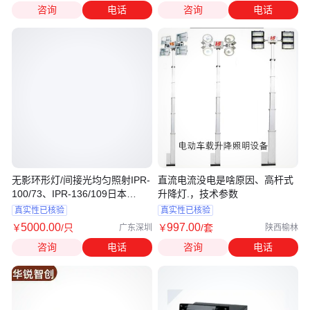
咨询
电话
咨询
电话
无影环形灯/间接光均匀照射IPR-
直流电流没电是啥原因、高杆式
100/73、IPR-136/109日本
升降灯.，技术参数
leimac
真实性已核验
真实性已核验
5000
.00
997
.00
￥
/只
￥
/套
广东深圳
陕西榆林
咨询
电话
咨询
电话