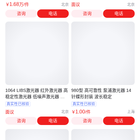
1
.68
￥
万
/件
面议
北京
北京
咨询
电话
咨询
电话
1064 LIBS激光器 红外激光器 高
980型 高可靠性 泵浦激光器 14
稳定性激光器 低噪声激光器 厂
针蝶形封装 波长稳定
家直销
真实性已核验
真实性已核验
1
.00
面议
￥
/件
北京
上海
咨询
电话
咨询
电话