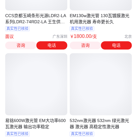
CCS京都玉崎条形光源LDR2-LA
EM130w激光管 130瓦镀膜激光
系列LDR2-74RD2-LA 王生供应
机用激光器 寿命更长久
现货
真实性已核验
真实性已核验
1800
.00
面议
￥
/支
广东深圳
北京
咨询
电话
咨询
电话
易铭600W激光管 EM大功率600
532nm激光器 532nm 绿光激光
瓦激光器 输出功率稳定
器 激光器 高稳定性激光器
真实性已核验
真实性已核验