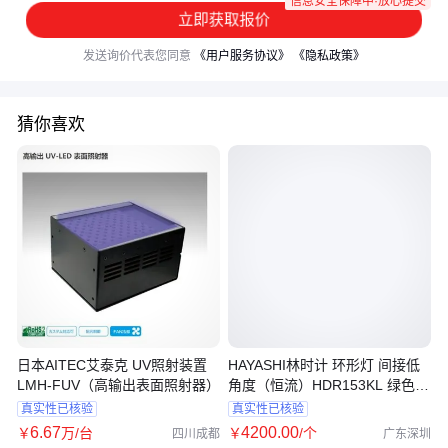
信息安全保障中·放心提交
立即获取报价
发送询价代表您同意
《用户服务协议》
《隐私政策》
猜你喜欢
日本AITEC艾泰克 UV照射装置
HAYASHI林时计 环形灯 间接低
LMH-FUV（高输出表面照射器）
角度（恒流）HDR153KL 绿色灯
光
真实性已核验
真实性已核验
6
.67
4200
.00
￥
万
/台
￥
/个
四川成都
广东深圳