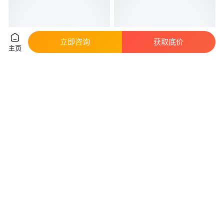
立即咨询
获取底价
主页
激光器 LIBS固体激光器、半导体
Eachwave品牌2微米窄线宽单频
激光器、LIBS光谱激光器、LIBS
激光器EP2000-DM-B型
窄脉宽激光器 LIBS高脉冲激光器
真实性已核验
真实性已核验
1
.00
面议
￥
/台
北京
上海
咨询
电话
咨询
电话