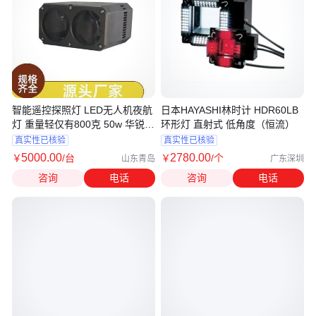
智能遥控探照灯 LED无人机夜航
日本HAYASHI林时计 HDR60LB
灯 重量轻仅有800克 50w 华锐智
环形灯 直射式 低角度（恒流）
创
真实性已核验
真实性已核验
5000
.00
2780
.00
￥
/台
￥
/个
山东青岛
广东深圳
咨询
电话
咨询
电话