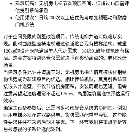
建筑层高：
无机房电梯
节省顶层空间，但超过15层需评
估曳引系统承重
使用频次：日均200次以上应优先考虑变频驱动和耐磨
门机系统
对于空间受限的别墅改造项目，传统
电梯井道
可能难以实
现。此时
曲线型座椅电梯
通过轨道贴合现有楼梯结构，载重
120kg的设计既能满足单人代步需求，又避免破坏建筑原有格
局。这类方案特别适合仅需解决垂直移动痛点的适老化改造
场景。
当建筑条件允许井道施工时，无机房电梯凭借其模块化钢结
构优势成为新建项目的优选。相比传统机型，其曳引系统直
接嵌入井道壁，不仅节省机房面积，安装周期也更短。但需
注意其额定速度通常不超过1.5m/s，高层建筑需谨慎评估运行
效率。
确定主设备参数后，还需同步考虑配套系统的协同性。例如
医用电梯
必须配置双路供电，货梯需匹配重型导轨，这些隐
性要求往往在采购后期才暴露。下一环节我们将重点解析容
易被忽视的子系统选配逻辑。