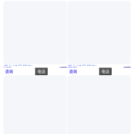
真实性已核验
真实性已核验
定制仓储笼筐 工业周转铁皮框 移动式带牵引重型仓库笼网格箱
大机DSD直行搬运小坦克 钢制滚轮相比普通的轮子承载更耐磨
广东东莞
山东烟台
￥
718
.00
/个
￥
9999
.00
/台
咨询
电话
咨询
电话