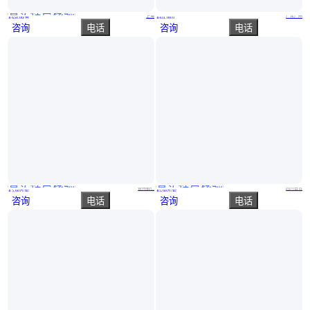
真实性已核验
楼道堆物监测实际安装检测到有物体堆放上报数据到平台
上楼梯搬货神器重物推车六轮爬楼车搬运车小推车拉货大轮子上下
上海
广东广州
￥
650
.00
/台
￥
431
.00
/0
咨询
电话
咨询
电话
真实性已核验
真实性已核验
千里 大型中转储运料仓 密封性好 可根据您的需求定制
千里 大型中转储运料仓 应用于气力输送行业 可根据您的需求定制
贵州铜仁
四川自贡
￥
5
.60
万
/套
￥
5
.60
万
/套
咨询
电话
咨询
电话