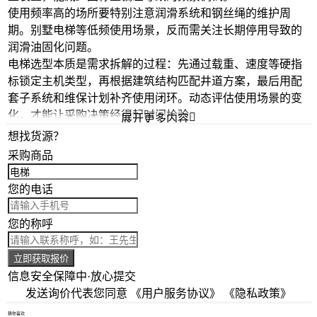
使用频率高的场所要特别注意润滑系统和钢丝绳的维护周
期。
别墅电梯
等低频使用场景，反而需关注长期停用导致的
润滑油固化问题。
电梯选型本质是需求拆解的过程：先通过载重、速度等硬指
标锁定主机类型，再根据建筑结构匹配井道方案，最后用配
套子系统和维保计划补齐使用闭环。动态评估使用场景的变
化，才能让采购决策经得起时间检验。

展开更多内容
想找货源？
采购商品
您的电话
您的称呼
立即获取报价
信息安全保障中·放心提交
发送询价代表您同意
《用户服务协议》
《隐私政策》
猜你喜欢