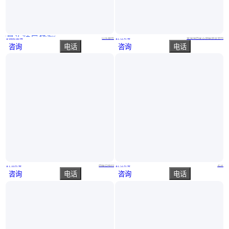
真实性已核验
中铁行业用50吨重物移运器,可来图定制,合金钢承载能力强
德 令 哈电梯厂家 家用楼房电 梯 无障碍家用办公楼物资配送
山东烟台
青海海西蒙古族藏族自治州
￥
9999
.00
/台
￥
1
.51
万
/台
咨询
电话
咨询
电话
家用液压式电梯 复式阁楼二层三层 别墅四层平台梯 可定制 无障碍
北 京电梯厂家 家用楼房电 梯 无障碍工厂生产线物料升降
西藏日喀则
北京
￥
1
.10
万
/台
￥
1
.51
万
/台
咨询
电话
咨询
电话