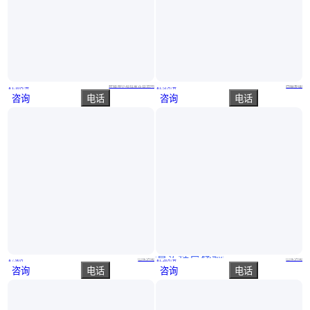
博 尔 塔 拉电梯厂家 家用楼房电 梯 无障碍建筑玻璃幕墙安装升降
那 曲地电梯厂家 电、梯家用楼房 防夹毛刷设计 儿童乐园 观光 住宅电 梯
新疆博尔塔拉蒙古自治州
西藏那曲
￥
1
.10
万
/台
￥
1
.51
万
/台
咨询
电话
咨询
电话
真实性已核验
QYXJL升降平台 曲线电梯 唐山启运斜挂电梯直销
定制特殊尺寸电梯 家用电梯 别墅电梯 液压残疾人电梯
山东济南
山东济南
￥
7
.90
万
￥
1
.28
万
/台
咨询
电话
咨询
电话