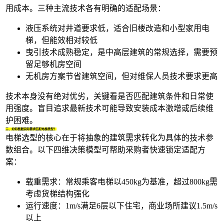
用成本。三种主流技术各有明确的适配场景：
液压系统对井道要求低，适合旧楼改造和小型
家用电
梯
，但能效相对较低
曳引技术成熟稳定，是中高层建筑的常规选择，需要预
留足够机房空间
无机房方案节省建筑空间，但对维保人员技术要求更高
技术本身没有绝对优劣，关键看是否匹配建筑条件和日常使
用强度。盲目追求最新技术可能导致安装成本激增或后续维
护困难。
三、如何根据实际需求匹配电梯类型？
电梯选型的核心在于将抽象的建筑需求转化为具体的技术参
数组合。以下四维决策模型可帮助采购者快速锁定适配方
案：
载重需求：常规
乘客电梯
以450kg为基准，超过800kg需
考虑货梯结构强化
运行速度：1m/s满足6层以下住宅，商业场所建议1.5m/s
以上