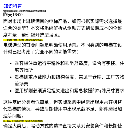
1/4
·
知识科普
电梯选型避坑指南：从驱动方式到长期成本的全维度考量
昨天16:00
面对市场上琳琅满目的
电梯
产品，如何根据实际需求选择最
适合的类型？本文将系统解析从驱动方式到长期成本的全维
度考量，帮你避开选型误区。
一、乘客梯、货梯、医用梯：功能定位决定初始选择
电梯选型的首要问题是明确使用场景。不同类别的电梯在设
计时已经考虑了完全不同的功能需求：
乘客梯注重运行平稳性和乘坐舒适度，适合写字楼、住
宅等场所
货梯
侧重承载能力和结构强度，常见于仓库、工厂等物
流场景
医用梯则必须满足担架进出和紧急救援的特殊尺寸要求
这种基础分类看似简单，但实际采购中经常出现用乘客梯替
代货梯的情况，导致后期使用中出现承载不足、部件磨损加
速等问题。
二、液压、曳引还是无机房：空间条件决定技术路线
确定大类后，驱动方式的选择直接关系到安装条件和长期使