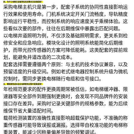
四、为什么电梯主设备到位后还要关注这些配套？
采购电梯主机只是第一步，配套子系统的协同性直接影响运
行效果和使用寿命。门机系统决定开关门流畅度，导轨精度
影响运行平稳性，而控制系统的响应速度关乎乘梯体验。这
些看似次要的部件，往往在后期维保中暴露出匹配问题。
以
电梯井道照明
为例，不仅涉及基础照明需求，更关系到检
修安全和应急响应。模块化设计的照明系统能简化后期维
护，而带光控传感器的方案可降低能耗。这类配套的提前规
划，能避免井道改造的二次成本。
配套选择需要遵循两个原则：与主机的技术协议兼容，以及
预留适度的升级空间。例如老式继电器控制系统升级为微机
控制时，需同步更换
电梯随行电缆
和信号接口。
五、哪些隐性成本会在电梯使用过程中逐渐显现？
年检规范要求的配件更换周期常被低估，如
电梯缓冲器
、限
速器等安全部件到期强制更换时，会发现不同品牌件的安装
接口存在差异。采购时记录关键部件的规格参数，能为后续
维保节省大量适配时间。
载荷检测装置的准确性直接影响超载保护功能，不准确的称
重传感器可能导致误报或漏报。选择带自校准功能的
电梯称
重装置
，能减少因称量偏差导致的频繁调试。