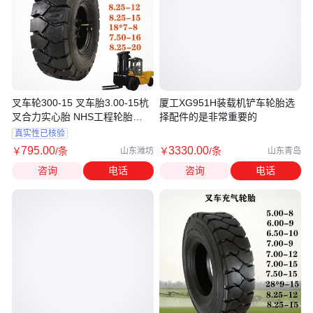
叉车轮300-15 叉车胎3.00-15杭
厦工XG951H装载机铲车轮胎选
叉合力实心胎 NHS工程轮胎
择配件的是非常重要的
8.25-15
真实性已核验
795
.00
3330
.00
￥
/条
￥
/条
山东潍坊
山东青岛
咨询
电话
咨询
电话