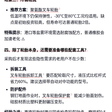
推荐方案
：
聚氨酯叉车轮胎
低温环境下仍保持弹性，-30℃至80℃工况均适用。缺
点是初始投资较高，但寿命可达普通轮胎2倍。
特殊提示
：港口等盐雾环境需选耐腐蚀配方，普通橡胶会
加速老化 ⚠️
四、除了轮胎本身，还需要准备哪些配套工具？
采购后才发现这些隐性需求的老用户不在少数：
拆装工具
叉车轮胎拆卸工具
要匹配轮毂尺寸，液压式比杠杆式
省力60%。建议选择带自动对中功能的型号。
防护配件
钢钉地面作业时，
叉车轮胎保护套
能减少胎面划伤。
硅胶材质比塑料更耐碾压变形。