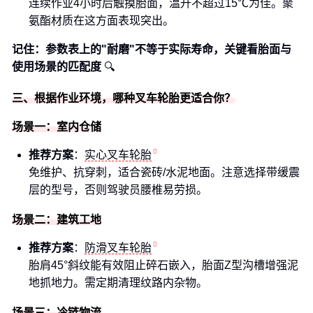
连续作业4小时后触摸胎面，温升不超过15℃为佳。聚
氨酯材质在这方面表现突出。
记住：参数表上的"耐磨"不等于实际寿命，关键看胎面与
使用场景的匹配度
🔍
三、根据作业环境，哪种叉车轮胎更适合你？
场景一：室内仓储
推荐方案
：
实心叉车轮胎
免维护、抗穿刺，适合瓷砖/水泥地面。注意选择带缓震
层的型号，否则驾驶员腰椎易劳损。
场景二：建筑工地
推荐方案
：
防滑叉车轮胎
胎肩45°斜纹能有效阻止碎石嵌入，胎面Z型沟槽增强泥
地抓地力。需定期清理纹路内杂物。
场景三：冷链物流