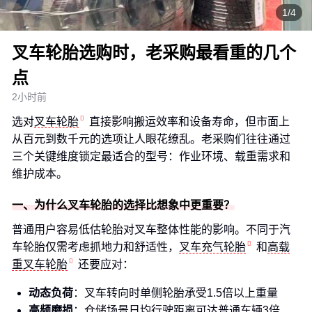
1/4
叉车轮胎选购时，老采购最看重的几个
点
2小时前
选对
叉车轮胎
直接影响搬运效率和设备寿命，但市面上
从百元到数千元的选项让人眼花缭乱。老采购们往往通过
三个关键维度锁定最适合的型号：作业环境、载重需求和
维护成本。
一、为什么叉车轮胎的选择比想象中更重要？
普通用户容易低估轮胎对叉车整体性能的影响。不同于汽
车轮胎仅需考虑抓地力和舒适性，
叉车充气轮胎
和
高载
重叉车轮胎
还要应对：
动态负荷
：叉车转向时单侧轮胎承受1.5倍以上重量
高频磨损
：仓储场景日均行驶距离可达普通车辆3倍