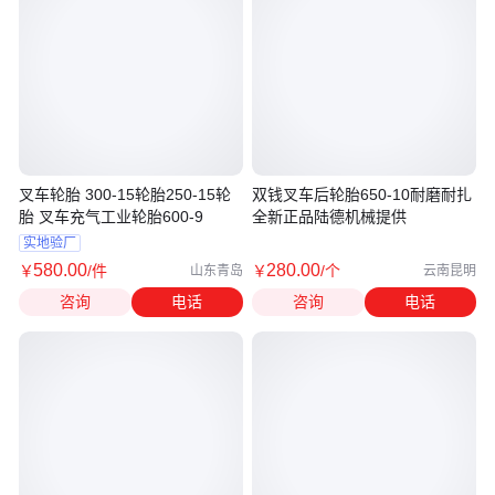
叉车轮胎 300-15轮胎250-15轮
双钱叉车后轮胎650-10耐磨耐扎
胎 叉车充气工业轮胎600-9
全新正品陆德机械提供
实地验厂
580
.00
280
.00
￥
/件
￥
/个
山东青岛
云南昆明
咨询
电话
咨询
电话