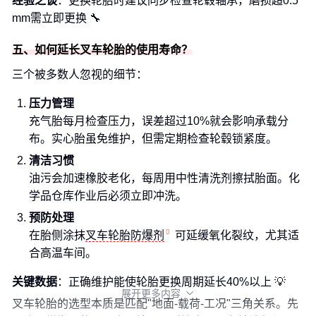
经验之谈
：更换轮胎时建议同步检查轮毂轴承，磨损超0.5
mm需立即更换 🔧
五、如何延长叉车轮胎的使用寿命？
三个被多数人忽视的细节：
压力管理
充气胎每月检查压力，误差超过10%就会影响承载分
布。实心胎虽免维护，但需定期检查轮毂锁紧度。
清洁习惯
油污会加速橡胶老化，每周用中性清洗剂擦拭胎面。化
学品仓库作业后必须立即冲洗。
预防处理
在胎侧涂抹
叉车轮胎防爆剂
可延缓氧化裂纹，尤其适
合高温车间。
关键数据
：正确维护能使轮胎更换周期延长40%以上 💡
展开更多内容

叉车轮胎的选型本质是匹配"地面-载荷-工况"三角关系。先