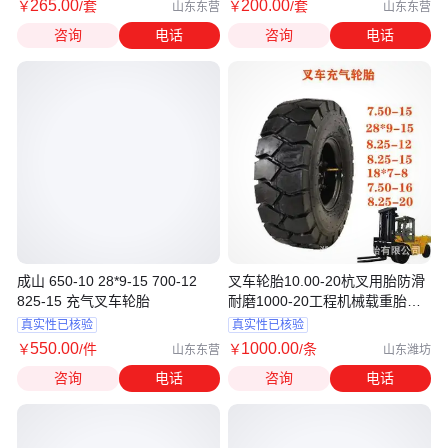
265
.00
200
.00
￥
/套
￥
/套
山东东营
山东东营
咨询
电话
咨询
电话
成山 650-10 28*9-15 700-12
叉车轮胎10.00-20杭叉用胎防滑
825-15 充气叉车轮胎
耐磨1000-20工程机械载重胎三
包
真实性已核验
真实性已核验
550
.00
1000
.00
￥
/件
￥
/条
山东东营
山东潍坊
咨询
电话
咨询
电话