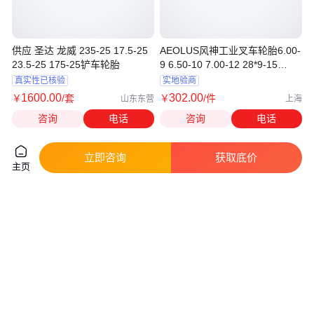
供应 圣达 龙威 235-25 17.5-25
AEOLUS风神工业叉车轮胎6.00-
23.5-25 175-25铲车轮胎
9 6.50-10 7.00-12 28*9-15
8.25-15
真实性已核验
实地验商
1600
.00
302
.00
￥
/套
￥
/件
山东东营
上海
咨询
电话
咨询
电话
立即咨询
获取底价
主页
供应前进叉车轮胎650-10工业机
钢丝尼龙港口正面吊车叉车
械轮胎650-10 700-12 3 3.5吨
14.00-24 1400-24堆高机轮胎