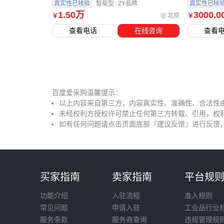
真实性已核验
智能型
ZY品牌
真实性已核
1
.50
万
3000
.0
北京
￥
￥
查看电话
在线咨询
查看
百度爱采购温馨提示：
以上内容来自第三方，内容真实性、准确性、合法性
未经权利方授权许可禁止任何第三方转载、引用，权
如有任何问题请点击页面底部『建议反馈』进行反馈
买家指南
卖家指南
平台规
功能介绍
入驻流程
准入规则
常见问题
申请入驻
工业品行业
服务条款
服务商查询
违规管理规