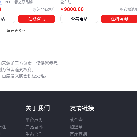
验
PLC
春之原品牌
全自动
胀系数与主设备更匹配，能显著降低因温度变化导致的校准偏
0
9800
.00
河北石家庄
安徽池
￥
差。而第三方通用校准块虽然价格更低，但可能无法完全释放
电话
在线咨询
查看电话
在线咨询
设备的测量潜能。
展开更多
五、这些长期成本因素，采购时最容易被低估
XT设备的全生命周期成本中，初始采购价往往只占60%左右。
校准周期、耗材更换和专业维护等隐性投入，会随着使用年限
由来源第三方负责，仅供您参考。
持续累积。例如工业级探伤仪每季度至少需要一次专业校准，
利方保留追究权利。
而实验室设备对温湿度环境的要求会产生恒温恒湿系统的额外
，百度爱采购会积极处理。
电费。
测量仪校准砝码
的等级选择直接影响维护成本：高精度F1级
砝码虽然单价较高，但其更长的校准周期和更稳定的性能，在
则
关于我们
友情链接
五年使用周期内的总成本可能反而低于需要频繁校准的低等级
砝码。
平台声明
爱企查
标准
产品百科
加盟星
建立预防性维护计划比故障后维修更经济。定期更换XT连接线
则
生态合作
百度营销