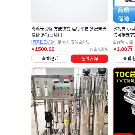
肉鸡笼设备 方便快捷 运行平稳 多层笼养
水视界 小
设备 多行业适用
试可按要求
真实性已核验
推拉式
智能全自动
全自动
小型
1500
.00
1
.00
万
山东潍坊
￥
￥
查看电话
在线咨询
查看