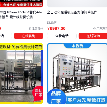
奥林巴斯EPOCH XT
这类
超声波探伤仪
在焊缝检测中表现
突出，其宽频带探头设计能兼顾表面缺陷和深层裂纹识别。但
器185nm UVT-04替代Adv
全自动化充磁机设备方便简单操作
若用于复合材料分层检测，则需要评估设备对异质界面的信号
纯水设备 紫外线杀菌设备
解析能力。
DL品牌
0
6997
.00
江苏苏州
广东东
￥
校准类设备的选型关键在于量程覆盖与溯源体系：
电话
在线咨询
查看电话
在线咨询
产线快速校准：
数显杠杆千分尺
等现场校准工具应匹配产
线公差要求
标准器定期检定：
喷油泵试验台
等设备需确认是否具备国
家计量院认可的校准证书
多参数同步校准：涉及压力、流量复合参数时，优先考虑模
块化设计的
xt测试系统
最终决策前，建议用实际样品进行48小时连续测试，验证设备
在拟用场景下的稳定性表现。这比单纯比较参数更能暴露潜在
适配问题。