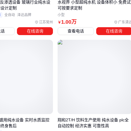
ro反渗透设备 玻璃行业纯水设
水视界 小型超纯水机 设备体积小 免费试
四、主设备到位后，这些配套系统才是完整解决方案的
测设计定制
可按要求定制
关键
验
全自动
泽达品牌
小型
1
.00
万
江苏常州
广东清
￥
采购XT设备后，许多用户会发现实际使用效果与预期存在差
电话
在线咨询
查看电话
在线咨询
距，问题往往出在配套系统的缺失上。测试夹具的适配性直接
影响测量精度，防护罩则关系到设备在特殊环境下的稳定性。
忽视这些配套，可能导致主设备性能无法充分发挥。
配套系统的选择需要与主设备形成协同：
校准标准块
是确保测量精度的基础，不同精度等级的XT设
备需要匹配对应级别的校准件
防护面罩
和隔热材料能有效保护设备在高温、多尘等恶劣
工况下的长期稳定性
专用连接线和适配器往往比通用配件更适配设备接口，减少
信号损耗
镀用纯水设备 实时水质监控
翔和2T/H 饮料生产使用 纯水设备 plc全
以校准标准块为例，原厂配套件通常采用特殊合金材质，热膨
 终身售后
自动控制 经济实惠 可靠性高