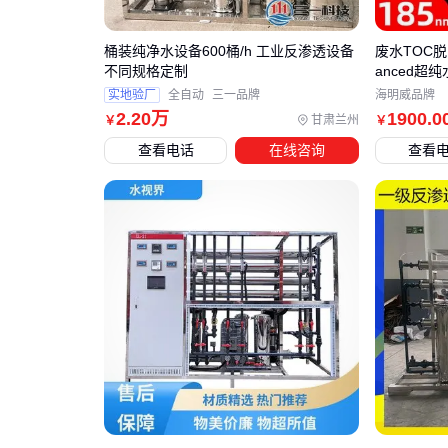
桶装纯净水设备600桶/h 工业反渗透设备
废水TOC脱除
不同规格定制
anced超
实地验厂
全自动
三一品牌
海明威品牌
2
.20
万
1900
.0
甘肃兰州
￥
￥
查看电话
在线咨询
查看