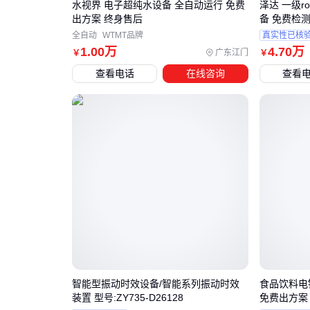
水视界 电子超纯水设备 全自动运行 免费
泽达 一级
出方案 终身售后
备 免费检
全自动
WTMT品牌
真实性已核
1
.00
万
4
.70
万
广东江门
￥
￥
查看电话
在线咨询
查看
智能型振动时效设备/智能系列振动时效
食品饮料电
装置 型号:ZY735-D26128
免费出方案