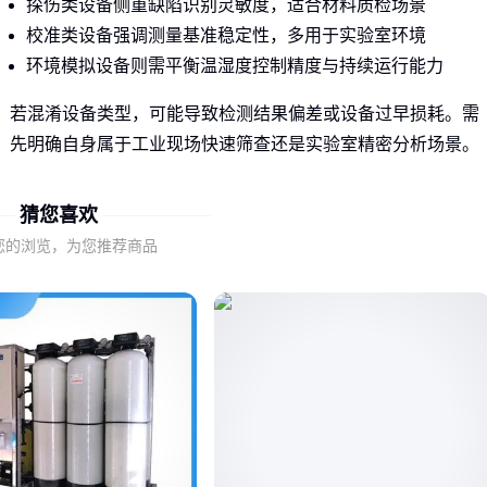
探伤类设备侧重缺陷识别灵敏度，适合材料质检场景
校准类设备强调测量基准稳定性，多用于实验室环境
环境模拟设备则需平衡温湿度控制精度与持续运行能力
若混淆设备类型，可能导致检测结果偏差或设备过早损耗。需
先明确自身属于工业现场快速筛查还是实验室精密分析场景。
二、为什么参数表无法反映真实使用差异？
猜您喜欢
设备标称参数往往在理想条件下测得，实际应用中这些因素更
您的浏览，为您推荐商品
值得关注：
长期稳定性：实验室设备可能每周校准一次，而产线设备需
承受连续振动
环境兼容性：潮湿环境需关注密封等级，粉尘场所要注意散
热设计
人机交互效率：高频操作的设备应优先考虑界面逻辑而非峰
值精度