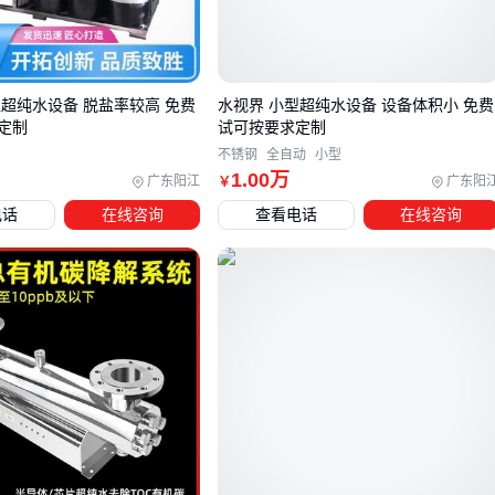
建议带着具体工况条件与供应商沟通，要求提供类似场景的验
证报告而非标准参数页。
型超纯水设备 脱盐率较高 免费
水视界 小型超纯水设备 设备体积小 免费
三、工业检测与实验室场景如何匹配不同XT设备？
定制
试可按要求定制
不锈钢
全自动
小型
选择XT设备时，工业现场与实验室环境对设备的核心需求存在
1
.00
万
广东阳江
广东阳
￥
本质差异。工业级探伤仪需要优先考虑防护等级和环境适应
电话
在线咨询
查看电话
在线咨询
性，而实验室分析设备则更注重测量精度和重复性。
工业流水线检测：需耐受震动、油污和温湿度波动，
便携式
超声探伤仪
或
四合一气体检测仪
等具备IP防护设计的设
备更为合适
实验室精密测量：总硫分析仪等需要恒温环境运行的设备，
应重点考察校准周期和标准物质兼容性
移动检修场景：
手持式VOC检测仪
等轻量化设备需平衡续
航能力和数据采集稳定性