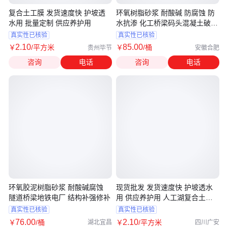
复合土工膜 发货速度快 护坡透
环氧树脂砂浆 耐酸碱 防腐蚀 防
水用 批量定制 供应养护用
水抗渗 化工桥梁码头混凝土破损
修补
真实性已核验
真实性已核验
2
.10
85
.00
￥
/平方米
￥
/桶
贵州毕节
安徽合肥
咨询
电话
咨询
电话
环氧胶泥树脂砂浆 耐酸碱腐蚀
现货批发 发货速度快 护坡透水
隧道桥梁地铁电厂 结构补强修补
用 供应养护用 人工湖复合土工
膜
真实性已核验
真实性已核验
76
.00
2
.10
￥
/桶
￥
/平方米
湖北宜昌
四川广安