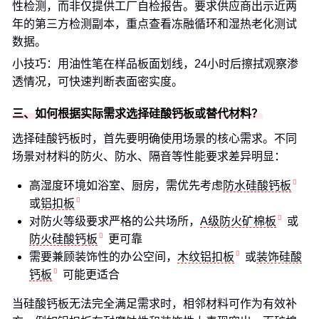
性检测，而非仅提供工厂自检报告。要求供应商出示近两
年的第三方检测副本，重点查看冻融循环和湿热老化测试
数据。
小技巧：用油性笔在样品板面划线，24小时后擦拭观察渗
透情况，可快速判断表面密实度。
三、如何根据实际需求选择硅酸钙板或替代材料？
选择硅酸钙板时，首先要明确使用场景的核心需求。不同
场景对材料的防火、防水、隔音等性能要求差异明显：
高湿度环境如浴室、厨房，需优先考虑
防水硅酸钙板
或
铝扣板
对防火等级要求严格的公共场所，
A级防火矿棉板
或
防火硅酸钙板
更可靠
需要兼顾装饰性的办公空间，
木纹铝扣板
或
装饰硅酸
钙板
可能更适合
当硅酸钙板无法完全满足需求时，相邻材料可作为有效补