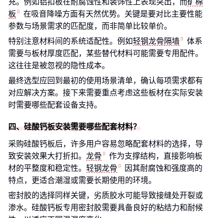
充。例如铝扣板在耐腐蚀性和装饰性上表现突出，而
矿棉
板
在吸音降噪方面有天然优势。关键是要对比主要性能
参数与场景需求的匹配度，而非简单比较单价。
特别注意材料间的系统适配性。例如
轻钢龙骨隔墙
体系
需要与板材厚度匹配，某些替代材料可能需要专用配件。
这往往是被忽视的隐性成本。
最终选型应回到最初的使用场景清单，确认每项需求都有
对应解决方案。接下来需要重点考虑这些板材在实际安装
时需要哪些配套设备支持。
四、硅酸钙板安装需要哪些配套材料？
采购硅酸钙板后，许多用户容易忽略配套材料的选择，导
致安装效果大打折扣。
龙骨
作为支撑结构，直接影响板
材的平整度和稳定性。
轻钢龙骨
因其耐腐蚀和强度高的
特点，更适合潮湿或需要长期使用的环境。
密封胶的选择同样关键，劣质胶水可能导致接缝处开裂或
渗水。硅酸钙板专用密封胶需要具备良好的粘结力和耐候