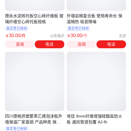
德永水泥砖托板空心砖纤维板 玻
外墙岩棉复合板 使用寿命长 保
璃纤维空心砖托板规格
温隔热 吸音降噪
真实性已核验
真实性已核验
30
.00
30
.00
￥
/件
￥
/个
山东临沂
北京
咨询
电话
咨询
电话
四川德格挤塑聚苯乙烯泡沫板外
埃佳 9mm纤维增强硅酸盐防火
墙保温厂家直销 产品种类 保温
板 通风管道包覆 AJ-fh
板
真实性已核验