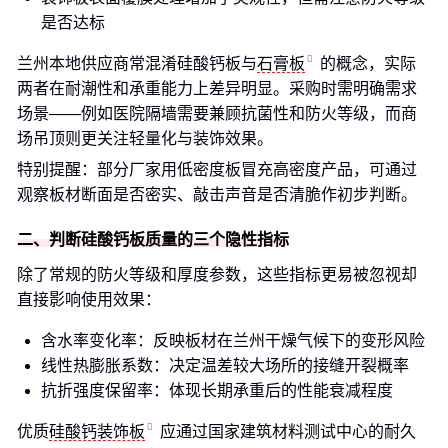
是否达标
兰州本地供应商常混淆硅酸钙板与
石膏板
的概念，实际
两者在耐潮性和承重能力上差异明显。采购时需明确需求
场景——例如医院隔墙需要兼顾抗菌性和防火等级，而商
场吊顶则更关注轻量化与装饰效果。
特别提醒：部分厂家用低密度板冒充高密度产品，可通过
观察板材断面是否密实、敲击声音是否清脆作初步判断。
二、判断硅酸钙板质量的三个隐性指标
除了常规的防火等级和厚度参数，这些指标更易被忽视却
直接影响使用效果：
含水率变化率：反映板材在兰州干燥气候下的变形风险
线性热膨胀系数：决定温差较大场所的接缝开裂概率
抗折强度保留率：体现长期承重后的性能衰减程度
优质
硅酸钙装饰板
应通过国家建筑材料测试中心的耐久