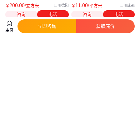
200
.00
11
.00
￥
/立方米
￥
/平方米
四川德阳
四川成都
咨询
电话
咨询
电话
立即咨询
获取底价
主页
岩棉夹芯板 防火阻燃 耐高温 保
岩棉板 岩棉保温板 岩棉复合板
温隔热 吸音降噪
岩棉板价格 岩棉板厂家 岩棉板
一立方
真实性已核验
真实性已核验
30
.00
320
.00
￥
/个
￥
/立方米
北京
河北廊坊
咨询
电话
咨询
电话