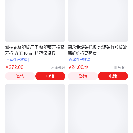
攀枝花挤塑板厂子 挤塑聚苯板聚
德永免烧砖托板 水泥砖竹胶板玻
苯板 齐工40mm挤塑保温板
璃纤维板高强度
真实性已核验
真实性已核验
272
.00
24
.00
￥
￥
/张
河南郑州
山东临沂
咨询
电话
咨询
电话