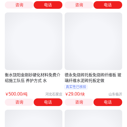
咨询
电话
咨询
电话
衡水饶阳金刚砂硬化材料免费介
德永免烧砖托板免烧砖纤维板 玻
绍施工队伍 养护方式 水
璃纤维水泥砖托板定做
真实性已核验
500
.00
29
.00
￥
/吨
￥
/块
河北石家庄
山东临沂
咨询
电话
咨询
电话