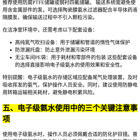
推荐使用
防腐PTFE储罐
或
钢衬四氟储罐
。 输送系统需避免使
用含金属部件的泵，可选择
陶瓷膜氨水过滤器
配合
半导体药液
隔膜泵
，确保输送过程中不引入颗粒污染。
在洁净室环境中，还需考虑以下配套设备：
高纯氮气吹扫设备
：用于储罐和管道的惰性气体保护
防泄漏托盘：防止意外泄漏污染环境
无尘车间PE袋
：用于耗材和零部件的包装 这些配套设备
的选择直接影响电子级氨水的使用效果和安全性。
特别提醒：电子级氨水的存储区域应配备
尾气处理装置
，及时
吸收挥发的氨气，保护操作人员安全。同时，建议使用
防静电
周转箱
运输相关耗材，避免静电积累风险。
五、电子级氨水使用中的三个关键注意事
项
使用电子级氨水时，操作人员必须佩戴合适的
防化护目镜
。普