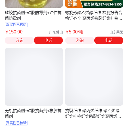
硅胶抗菌剂+硅胶防霉剂+油性抗
螺旋形聚乙烯醇纤维 检测报告合
菌防霉剂
格证齐全 聚丙烯抗裂纤维杜拉纤
维
真实性已核验
150
.00
5
.00
￥
￥
/吨
广东佛山
山东莱芜
咨询
电话
咨询
电话
无机抗菌剂+硅胶抗菌剂+橡胶抗
抗裂纤维 聚丙烯纤维 聚乙烯醇
菌剂
纤维杜拉纤维防裂纤维聚丙烯腈
纤维
真实性已核验