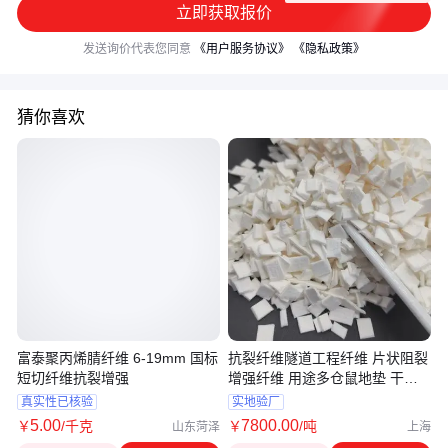
立即获取报价
发送询价代表您同意
《用户服务协议》
《隐私政策》
猜你喜欢
富泰聚丙烯腈纤维 6-19mm 国标
抗裂纤维隧道工程纤维 片状阻裂
短切纤维抗裂增强
增强纤维 用途多仓鼠地垫 干燥
剂安全
真实性已核验
实地验厂
5
.00
7800
.00
￥
/千克
￥
/吨
山东菏泽
上海