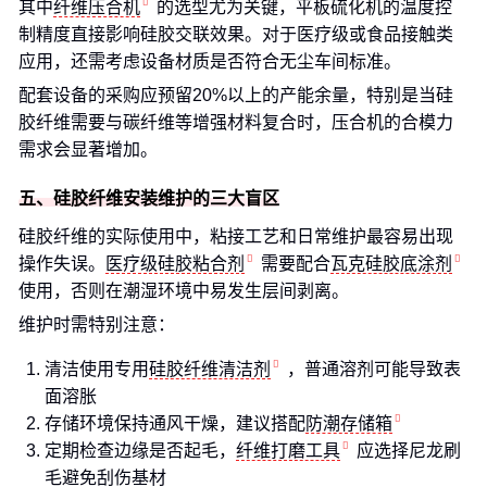
其中
纤维压合机
的选型尤为关键，平板硫化机的温度控
制精度直接影响硅胶交联效果。对于医疗级或食品接触类
应用，还需考虑设备材质是否符合无尘车间标准。
配套设备的采购应预留20%以上的产能余量，特别是当硅
胶纤维需要与碳纤维等增强材料复合时，压合机的合模力
需求会显著增加。
五、硅胶纤维安装维护的三大盲区
硅胶纤维的实际使用中，粘接工艺和日常维护最容易出现
操作失误。
医疗级硅胶粘合剂
需要配合
瓦克硅胶底涂剂
使用，否则在潮湿环境中易发生层间剥离。
维护时需特别注意：
清洁使用专用
硅胶纤维清洁剂
，普通溶剂可能导致表
面溶胀
存储环境保持通风干燥，建议搭配
防潮存储箱
定期检查边缘是否起毛，
纤维打磨工具
应选择尼龙刷
毛避免刮伤基材