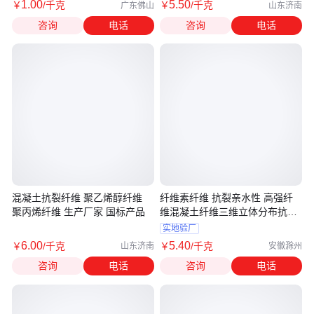
1
.00
5
.50
￥
/千克
￥
/千克
广东佛山
山东济南
咨询
电话
咨询
电话
混凝土抗裂纤维 聚乙烯醇纤维
纤维素纤维 抗裂亲水性 高强纤
聚丙烯纤维 生产厂家 国标产品
维混凝土纤维三维立体分布抗冻
纤维
实地验厂
6
.00
5
.40
￥
/千克
￥
/千克
山东济南
安徽滁州
咨询
电话
咨询
电话