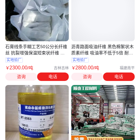
石膏线条手糊工艺50公分长纤维
沥青路面吸油纤维 黑色棉絮状木
丝 抗裂增强保温短束状纤维 现
质素纤维 吸油率不低于5倍 耐高
货厂家
温
实地验厂
实地验厂
2300
.00
2800
.00
￥
/吨
￥
/吨
吉林吉林
福建南平
咨询
电话
咨询
电话