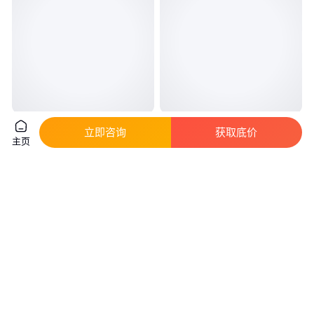
PP耐拉聚丙烯网状纤维 混凝土
三益新材料 硅胶发泡剂BA-600
立即咨询
获取底价
增强抗裂耐磨纤维
发泡过程稳定 适用于密封圈密封
主页
条
真实性已核验
真实性已核验
7
.50
16
.40
￥
/千克
￥
/千克
山东泰安
江苏盐城
咨询
电话
咨询
电话