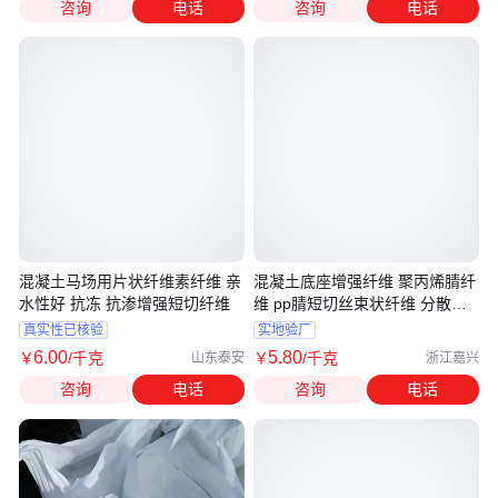
咨询
电话
咨询
电话
混凝土马场用片状纤维素纤维 亲
混凝土底座增强纤维 聚丙烯腈纤
水性好 抗冻 抗渗增强短切纤维
维 pp腈短切丝束状纤维 分散性
好
真实性已核验
实地验厂
6
.00
5
.80
￥
/千克
￥
/千克
山东泰安
浙江嘉兴
咨询
电话
咨询
电话