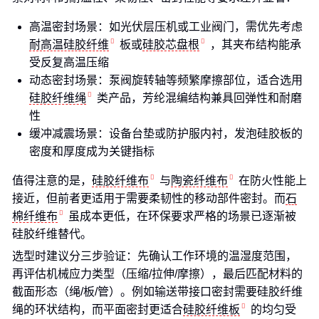
高温密封场景：如光伏层压机或工业阀门，需优先考虑
耐高温硅胶纤维
板或
硅胶芯盘根
，其夹布结构能承
受反复高温压缩
动态密封场景：泵阀旋转轴等频繁摩擦部位，适合选用
硅胶纤维绳
类产品，芳纶混编结构兼具回弹性和耐磨
性
缓冲减震场景：设备台垫或防护服内衬，发泡硅胶板的
密度和厚度成为关键指标
值得注意的是，
硅胶纤维布
与
陶瓷纤维布
在防火性能上
接近，但前者更适用于需要柔韧性的移动部件密封。而
石
棉纤维布
虽成本更低，在环保要求严格的场景已逐渐被
硅胶纤维替代。
选型时建议分三步验证：先确认工作环境的温湿度范围，
再评估机械应力类型（压缩/拉伸/摩擦），最后匹配材料的
截面形态（绳/板/管）。例如输送带接口密封需要硅胶纤维
绳的环状结构，而平面密封更适合
硅胶纤维板
的均匀受