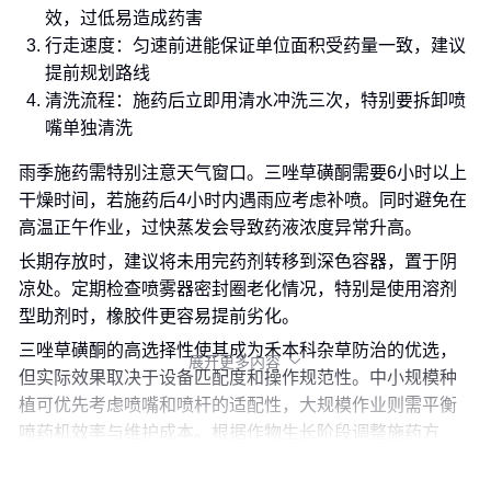
效，过低易造成药害
行走速度：匀速前进能保证单位面积受药量一致，建议
提前规划路线
清洗流程：施药后立即用清水冲洗三次，特别要拆卸喷
嘴单独清洗
雨季施药需特别注意天气窗口。三唑草磺酮需要6小时以上
干燥时间，若施药后4小时内遇雨应考虑补喷。同时避免在
高温正午作业，过快蒸发会导致药液浓度异常升高。
长期存放时，建议将未用完药剂转移到深色容器，置于阴
凉处。定期检查喷雾器密封圈老化情况，特别是使用溶剂
型助剂时，橡胶件更容易提前劣化。
三唑草磺酮的高选择性使其成为禾本科杂草防治的优选，
展开更多内容

但实际效果取决于设备匹配度和操作规范性。中小规模种
植可优先考虑喷嘴和喷杆的适配性，大规模作业则需平衡
喷药机效率与维护成本。根据作物生长阶段调整施药方
案，才能最大限度发挥其控草优势。