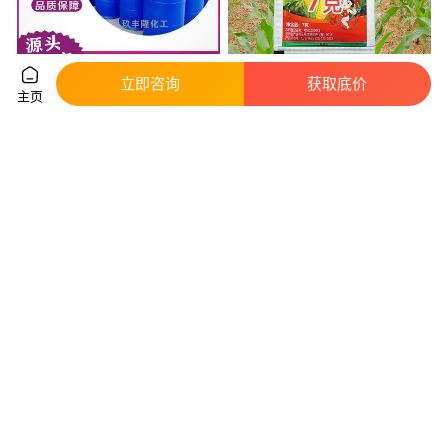
立即咨询
获取底价
苯唑草酮 97% TC 30%悬浮剂
先达海福娃30%苯唑草酮 玉米田
主页
210631-68-8 玉米除草剂
苗后 一年生杂草 7克 农药 除草
剂
真实性已核验
55
.00
5
.80
￥
/公斤
￥
/箱
湖北武汉
河南郑州
咨询
电话
咨询
电话
氟酮唑草 玖丰隆现货 厂家优势
大包装除草剂胺唑草酮/氨唑草酮