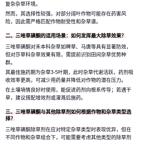
复杂杂草环境。
然而，其选择性较强，对部分阔叶作物可能存在药害风
险，因此需严格匹配作物耐受性和杂草谱。
二、三唑草磺酮的适用场景：如何发挥最大除草效果？
三唑草磺酮对禾本科杂草如稗草、马唐等具有显著防效，
但对莎草科杂草效果有限，需提前识别田间杂草优势种
群。
其最佳施药期为杂草3-5叶期，此时杂草代谢活跃，药剂吸
收效率更高，可减少用药量并降低对作物的潜在压力。
在土壤墒情良好时使用，能促进药剂向根系传导；若遇干
旱，建议搭配增效剂或灌溉后施药。
三、三唑草磺酮与其他除草剂如何根据作物和杂草类型选
择？
三唑草磺酮除草剂在应对特定杂草类型时表现优异，但在
不同作物和杂草组合下，可能需要考虑其他类型的除草剂