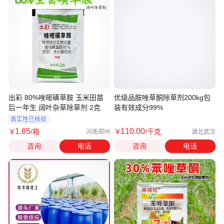
出彩 80%唑嘧磺草胺 玉米田苗
优级品胺唑草酮除草剂200kg包
后一年生 阔叶杂草除草剂 2克
装有效成分99%
真实性已核验
1
.65
110
.00
￥
/箱
￥
/千克
河南郑州
湖北武汉
咨询
电话
咨询
电话