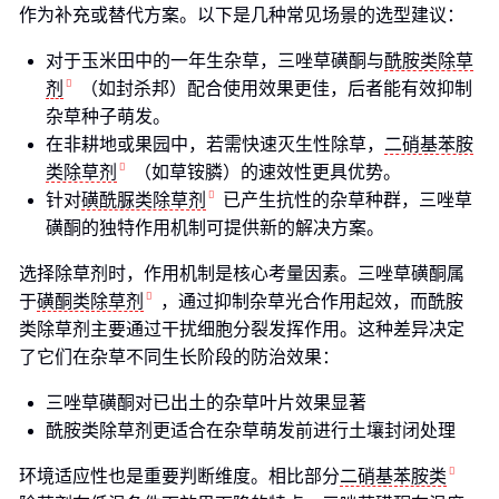
作为补充或替代方案。以下是几种常见场景的选型建议：
对于玉米田中的一年生杂草，三唑草磺酮与
酰胺类除草
剂
（如封杀邦）配合使用效果更佳，后者能有效抑制
杂草种子萌发。
在非耕地或果园中，若需快速灭生性除草，
二硝基苯胺
类除草剂
（如草铵膦）的速效性更具优势。
针对
磺酰脲类除草剂
已产生抗性的杂草种群，三唑草
磺酮的独特作用机制可提供新的解决方案。
选择除草剂时，作用机制是核心考量因素。三唑草磺酮属
于
磺酮类除草剂
，通过抑制杂草光合作用起效，而酰胺
类除草剂主要通过干扰细胞分裂发挥作用。这种差异决定
了它们在杂草不同生长阶段的防治效果：
三唑草磺酮对已出土的杂草叶片效果显著
酰胺类除草剂更适合在杂草萌发前进行土壤封闭处理
环境适应性也是重要判断维度。相比部分
二硝基苯胺类