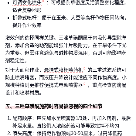
可调雾化喷头
：可根据杂草密度灵活调整雾化程度，
适合复杂地形
折叠式喷杆：便于在玉米、大豆等高杆作物田间转向，
提升作业效率
增效剂的选择同样关键。三唑草磺酮属于内吸传导型除草
剂，添加合适的助剂能增强叶片吸附力，在干旱条件下尤
为重要。但需注意避免与碱性物质混用，否则可能影响药
剂稳定性。
对于大面积作业，
悬挂式喷杆喷药机
的三重过滤系统可
防止喷嘴堵塞，而液压升降设计能适应不同作物高度。小
规模种植则更推荐便携式
电动喷雾器
，重点检查防滴漏
设计和喷嘴材质。
五、三唑草磺酮施药时容易被忽视的四个细节
配药顺序：应先加水至喷雾器1/3处，再加入药剂，最后
补足水量。直接倒入浓缩药液可能导致搅拌不均匀
喷头高度：保持距作物顶端30-50厘米，过高降低药