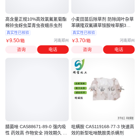
高含量正规10%高效氯氟氰菊酯
小麦田苗后除草剂 防除阔叶杂草
棉铃虫蚜虫菜青虫夜蛾杀虫剂
苯磺隆双氟磺草铵胺唑草酮3合1
组合
真实性已核验
真实性已核验
9
.50
3
.70
￥
/箱
￥
/箱
河南郑州
河南郑州
咨询
电话
咨询
电话
腈菌唑 CAS88671-89-0 强内吸
吡螨胺 CAS119168-77-3 快速高
性 药效高 作物安全 持效期久 杀
效的新型吡唑酰胺类杀螨剂
菌剂