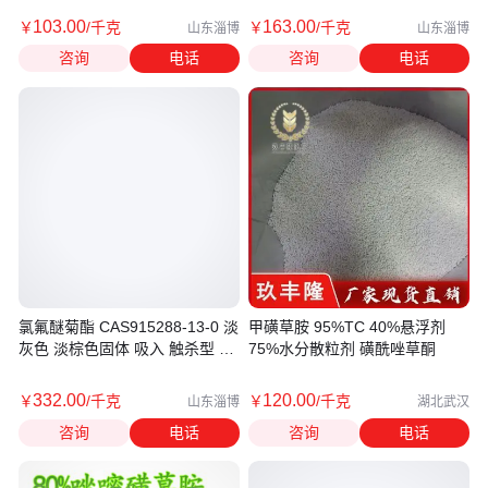
103
.00
163
.00
￥
/千克
￥
/千克
山东淄博
山东淄博
咨询
电话
咨询
电话
氯氟醚菊酯 CAS915288-13-0 淡
甲磺草胺 95%TC 40%悬浮剂
灰色 淡棕色固体 吸入 触杀型 杀
75%水分散粒剂 磺酰唑草酮
虫剂
332
.00
120
.00
￥
/千克
￥
/千克
山东淄博
湖北武汉
咨询
电话
咨询
电话