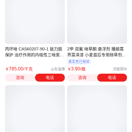
丙环唑 CAS60207-90-1 敌力脱
2甲 双氟 唑草酮 悬浮剂 播娘蒿
保护 治疗作用的内吸性三唑类杀
荠菜泽漆 小麦苗后专用除草剂老
菌剂
品牌
真实性已核验
785
.00
3
.90
￥
/千克
￥
/箱
山东淄博
河南郑州
咨询
电话
咨询
电话