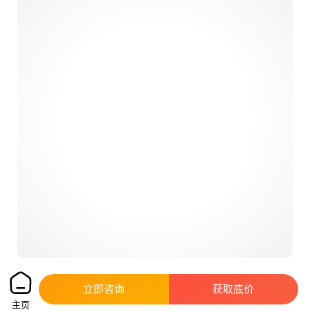
激光直缝自动焊机 1500瓦焊接电源 3毫米
立即咨询
获取底价
铁板 不锈钢板
主页