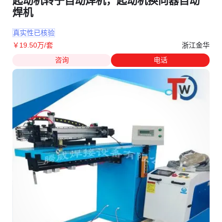
起动机转子自动焊机，起动机换向器自动
焊机
真实性已核验
浙江金华
￥
19
.50
万
/套
咨询
电话