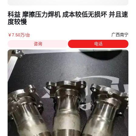
科益 摩擦压力焊机 成本较低无损坏 并且速
度较慢
广西南宁
￥
7
.50
万
/台
咨询
电话