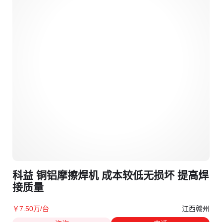
科益 铜铝摩擦焊机 成本较低无损坏 提高焊
接质量
江西赣州
￥
7
.50
万
/台