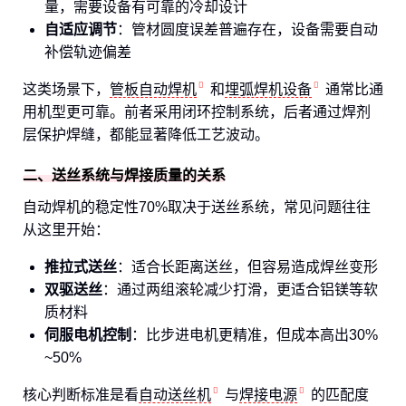
量，需要设备有可靠的冷却设计
自适应调节
：管材圆度误差普遍存在，设备需要自动
补偿轨迹偏差
这类场景下，
管板自动焊机
和
埋弧焊机设备
通常比通
用机型更可靠。前者采用闭环控制系统，后者通过焊剂
层保护焊缝，都能显著降低工艺波动。
二、送丝系统与焊接质量的关系
自动焊机的稳定性70%取决于送丝系统，常见问题往往
从这里开始：
推拉式送丝
：适合长距离送丝，但容易造成焊丝变形
双驱送丝
：通过两组滚轮减少打滑，更适合铝镁等软
质材料
伺服电机控制
：比步进电机更精准，但成本高出30%
~50%
核心判断标准是看
自动送丝机
与
焊接电源
的匹配度