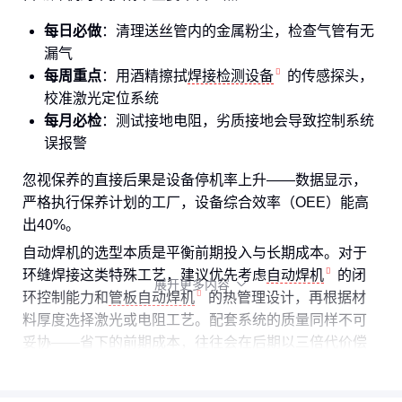
每日必做
：清理送丝管内的金属粉尘，检查气管有无
漏气
每周重点
：用酒精擦拭
焊接检测设备
的传感探头，
校准激光定位系统
每月必检
：测试接地电阻，劣质接地会导致控制系统
误报警
忽视保养的直接后果是设备停机率上升——数据显示，
严格执行保养计划的工厂，设备综合效率（OEE）能高
出40%。
自动焊机的选型本质是平衡前期投入与长期成本。对于
环缝焊接这类特殊工艺，建议优先考虑
自动焊机
的闭
展开更多内容

环控制能力和
管板自动焊机
的热管理设计，再根据材
料厚度选择激光或电阻工艺。配套系统的质量同样不可
妥协——省下的前期成本，往往会在后期以三倍代价偿
还。