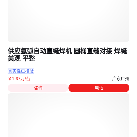
供应氩弧自动直缝焊机 圆桶直缝对接 焊缝
美观 平整
真实性已核验
广东广州
￥
1
.67
万
/台
咨询
电话