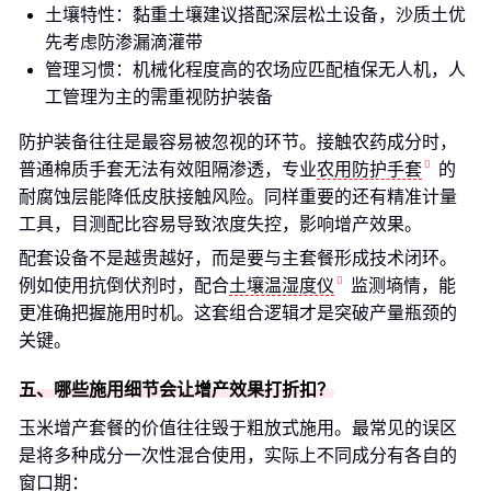
土壤特性：黏重土壤建议搭配深层松土设备，沙质土优
先考虑防渗漏滴灌带
管理习惯：机械化程度高的农场应匹配植保无人机，人
工管理为主的需重视防护装备
防护装备往往是最容易被忽视的环节。接触农药成分时，
普通棉质手套无法有效阻隔渗透，专业
农用防护手套
的
耐腐蚀层能降低皮肤接触风险。同样重要的还有精准计量
工具，目测配比容易导致浓度失控，影响增产效果。
配套设备不是越贵越好，而是要与主套餐形成技术闭环。
例如使用抗倒伏剂时，配合
土壤温湿度仪
监测墒情，能
更准确把握施用时机。这套组合逻辑才是突破产量瓶颈的
关键。
五、哪些施用细节会让增产效果打折扣？
玉米增产套餐的价值往往毁于粗放式施用。最常见的误区
是将多种成分一次性混合使用，实际上不同成分有各自的
窗口期：