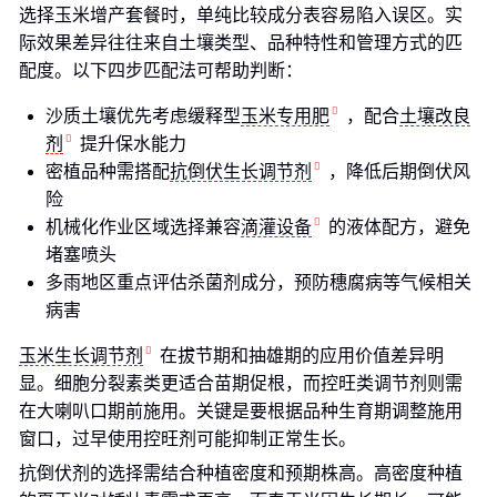
选择玉米增产套餐时，单纯比较成分表容易陷入误区。实
际效果差异往往来自土壤类型、品种特性和管理方式的匹
配度。以下四步匹配法可帮助判断：
沙质土壤优先考虑缓释型
玉米专用肥
，配合
土壤改良
剂
提升保水能力
密植品种需搭配
抗倒伏生长调节剂
，降低后期倒伏风
险
机械化作业区域选择兼容
滴灌设备
的液体配方，避免
堵塞喷头
多雨地区重点评估杀菌剂成分，预防穗腐病等气候相关
病害
玉米生长调节剂
在拔节期和抽雄期的应用价值差异明
显。细胞分裂素类更适合苗期促根，而控旺类调节剂则需
在大喇叭口期前施用。关键是要根据品种生育期调整施用
窗口，过早使用控旺剂可能抑制正常生长。
抗倒伏剂的选择需结合种植密度和预期株高。高密度种植