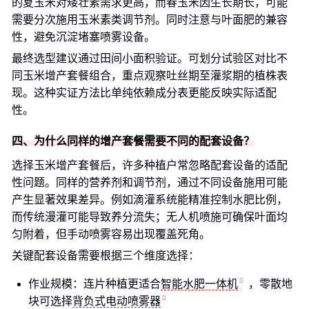
的夏玉米对矮壮素需求更高，而春玉米因生长期长，可能
需要分次施用玉米素类调节剂。同时注意与叶面肥的兼容
性，避免沉淀堵塞喷雾设备。
最终选型建议通过田间小面积验证。可划分试验区对比不
同玉米增产套餐组合，重点观察吐丝期至灌浆期的植株表
现。这种实证方法比单纯依赖成分表更能反映实际适配
性。
四、为什么同样的增产套餐需要不同的配套设备？
选择玉米增产套餐后，许多种植户常忽略配套设备的适配
性问题。同样的营养剂和调节剂，通过不同设备施用可能
产生显著效果差异。例如滴灌系统能精准控制水肥比例，
而传统漫灌可能导致养分流失；无人机喷施可确保叶面均
匀附着，但手动喷雾容易出现覆盖死角。
关键配套设备需要根据三个维度选择：
作业规模：连片种植更适合
智能水肥一体机
，零散地
块可选择
背负式电动喷雾器