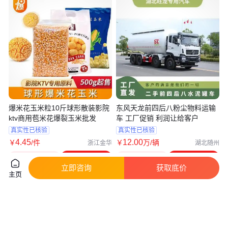
爆米花玉米粒10斤球形散装影院
东风天龙前四后八粉尘物料运输
ktv商用苞米花爆裂玉米批发
车 工厂促销 利润让给客户
真实性已核验
真实性已核验
4
.45
12
.00
￥
/件
￥
万
/辆
浙江金华
湖北随州
咨询
电话
咨询
电话
立即咨询
获取底价
主页