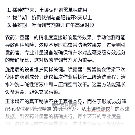
播种前7天：土壤调理剂需单独施用
拔节期：抗倒伏剂与基肥错开3天以上
抽雄期：叶面调节剂避开正午高温时段
农药计量器
的精准度直接影响最终效果。手动估测可能
导致两种风险：浓度不足时病虫害防治效果差，过量则引
发药害。专业计量设备能确保每升水对应毫克级有效成分
的精确配比，这对敏感型调节剂尤为重要。
施用后的设备维护同样关键。
喷雾器
残留物会污染下次
使用的药剂成分，建议每次作业后执行三级清洗流程：清
水冲洗→碱性溶液中和→压缩空气吹干。这套方法能延长
设备寿命，避免交叉污染。
玉米增产的真正秘诀不在于套餐本身，而在于形成'成分适
展开更多内容

配-设备协同-管理精准'的闭环体系。从
土壤检测仪
的基础
数据，到农药计量器的精确执行，每个环节的专业度叠
加，最终会反映在产量数字上。这才是邻居家玉米田表现
更优的底层逻辑。