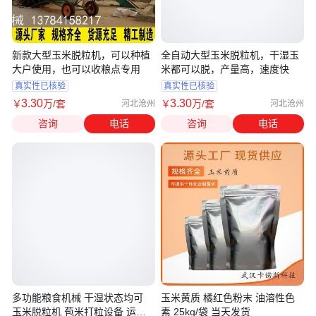
新款大型玉米脱粒机，可以种植
全自动大型玉米脱粒机，干湿玉
大户使用，也可以收粮点专用
米都可以脱，产量高，速度快
真实性已核验
真实性已核验
3
.30
3
.30
￥
万
/套
￥
万
/套
河北沧州
河北沧州
咨询
电话
咨询
电话
多功能粮食机械 干湿状态均可
玉米黄质 橘红色粉末 油溶性色
玉米脱粒机 苞米打粒设备 运行
素 25kg/袋 当天发货