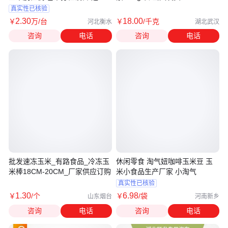
稳定
真实性已核验
2
.30
18
.00
￥
万
/台
￥
/千克
河北衡水
湖北武汉
咨询
电话
咨询
电话
批发速冻玉米_有路食品_冷冻玉
休闲零食 淘气妞咖啡玉米豆 玉
米棒18CM-20CM_厂家供应订购
米小食品生产厂家 小淘气
真实性已核验
1
.30
6
.98
￥
/个
￥
/袋
山东烟台
河南新乡
咨询
电话
咨询
电话