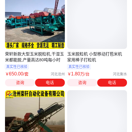
荣轩新款大型玉米脱粒机,干湿玉
玉米脱粒机 小型移动打苞米机
米都能脱,产量高达80吨每小时
家用棒子打粒机
真实性已核验
真实性已核验
650
.00
1
.80
￥
/套
￥
万
/台
河北沧州
河北衡水
咨询
电话
咨询
电话