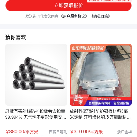
立即获取报价
发送询价代表您同意
《用户服务协议》
《隐私政策》
猜你喜欢
屏蔽有害射线防护铅板卷含铅量
放射科室辐射防护铅板材料3毫
99.994% 无气泡不变形使用安全
米定制 牙科墙体铅皮万能胶粘贴
性高
施工
880
.00
310
.00
￥
/平方米
￥
/平方米
西藏日喀则
浙江金华