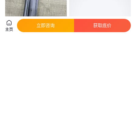
立即咨询
获取底价
主页
专业铝型材挤压加工 打孔 激光
6063T56061机械设备垫板 机器
切割 铣 削 余润铝制品
型材挤压 铝挤出 打孔加工 表面
处理
真实性已核验
真实性已核验
3
.50
28
.00
￥
/个
￥
/件
江苏无锡
江苏无锡
咨询
电话
咨询
电话