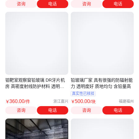
咨询
电话
咨询
电话
钼靶室观察窗铅玻璃 DR牙片机
铅玻璃厂家 具有很强的防辐射能
房 高密度射线防护材料 透明清
力 透明度好 质地均匀 含铅量高
晰 耐高压
真实性已核验
360
.00
500
.00
￥
/件
￥
/块
浙江嘉兴
福建福州
咨询
电话
咨询
电话