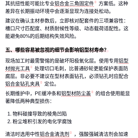
其抗扭性能可能比专业
铝合金三角固定件
方案低。这种
差异在长期振动环境中会逐渐显现为连接处松动。
建议在确认主材参数后，立即核对配套件的三项兼容性：
槽口尺寸匹配度、材质耐候性等级、动态载荷适配性。这
能避免80%的后期结构失效风险。
五、哪些容易被忽视的细节会影响铝型材寿命？
现场加工时最需警惕的是破坏阳极氧化层。使用专用
铝型
材抛光工具
处理切口毛刺，比普通砂轮更能保护表面防
腐层。非必要不建议在型材表面钻孔，必须钻孔时应配合
铝合金钻孔夹具
定位。
长期维护中，PE缓冲条和
铝型材防尘盖
的组合使用能显
著降低两种典型损伤：
物料碰撞导致的棱角凹陷
粉尘堆积引发的电化学腐蚀
清洁时选用中性
铝合金清洗剂
，强酸强碱清洁剂会加速