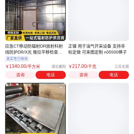
应急CT移动防辐射DR放射科射
正镍 用于油气开采设备 支持非
线防护DR/X光 推拉平移检查铅
标定做 可来图定制 n05500棒子
房 博创厂
真实性已核验
1340
.00
217
.00
￥
/平方米
￥
/千克
湖北襄阳
江苏无锡
咨询
电话
咨询
电话