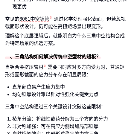
现更优
常见的
6061中空铝管
通过化学处理强化表面，但若忽视
截面形状设计，仍可能在高扭矩场景出现变形。
理解这个底层逻辑后，就能明白为什么三角中空结构会成
为特定场景的优选方案。
二、三角结构如何解决传统中空型材的短板？
当
铝合金挤压管材
需要同时应对多方向受力时，普通矩
形或圆形截面的应力分布存在明显局限：
直角部位易产生应力集中
均匀壁厚设计难以针对性强化关键受力点
三角中空结构通过三个关键设计突破这些限制：
棱角分流：将线性载荷分解为三个方向的分力
非对称加强：可在高应力侧增加局部壁厚
自然桁架效应：内部形成稳定的力学三角