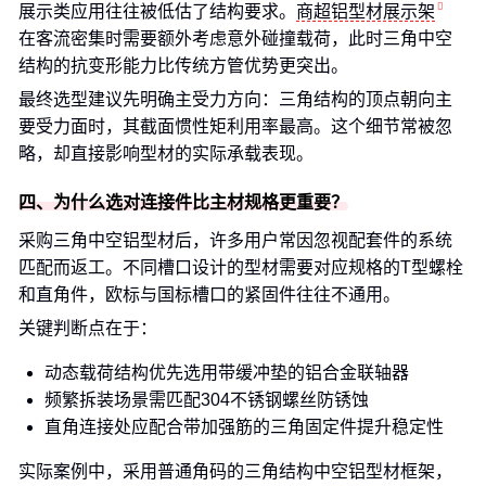
展示类应用往往被低估了结构要求。
商超铝型材展示架
在客流密集时需要额外考虑意外碰撞载荷，此时三角中空
结构的抗变形能力比传统方管优势更突出。
最终选型建议先明确主受力方向：三角结构的顶点朝向主
要受力面时，其截面惯性矩利用率最高。这个细节常被忽
略，却直接影响型材的实际承载表现。
四、为什么选对连接件比主材规格更重要？
采购三角中空铝型材后，许多用户常因忽视配套件的系统
匹配而返工。不同槽口设计的型材需要对应规格的T型螺栓
和直角件，欧标与国标槽口的紧固件往往不通用。
关键判断点在于：
动态载荷结构优先选用带缓冲垫的铝合金联轴器
频繁拆装场景需匹配304不锈钢螺丝防锈蚀
直角连接处应配合带加强筋的三角固定件提升稳定性
实际案例中，采用普通角码的三角结构中空铝型材框架，