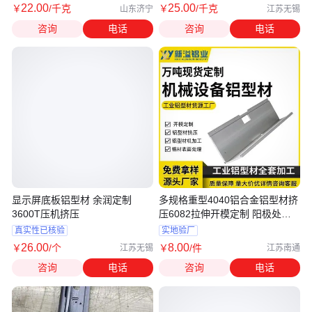
22
.00
25
.00
￥
/千克
￥
/千克
山东济宁
江苏无锡
咨询
电话
咨询
电话
显示屏底板铝型材 余润定制
多规格重型4040铝合金铝型材挤
3600T压机挤压
压6082拉伸开模定制 阳极处理
抗氧化
真实性已核验
实地验厂
26
.00
8
.00
￥
/个
￥
/件
江苏无锡
江苏南通
咨询
电话
咨询
电话