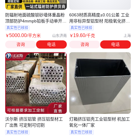
防辐射地面硫酸钡砂墙体重晶粉
6063材质高精度±0.01公差 工业
顶部防护4mmpb铅板手动单开铅
用非标异型铝型材 阳极氧化挤出
门/樘
定制
真实性已核验
真实性已核验
5000
.00
19
.60
￥
/平方米
￥
/千克
山东济南
上海
咨询
电话
咨询
电话
沃尔斯 挤压铝管 挤压铝型材工
灯箱挤压铝壳工业铝型材 机加工
厂出售 可定制可切割
氧化一体厂家
真实性已核验
真实性已核验