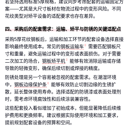
若坚持选用标准5厚规格，建议同步考虑配套的运输固定方
案——尤其是大尺寸板材在物流过程中的变形风险。不同
花纹类型对矫平设备的适配要求也存在差异。
四、采购后的配套需求：运输、矫平与防锈的关键适配点
采购5厚花纹钢板后，运输和加工环节的配套设备选择直接
影响最终使用成本。常见的
钢板运输车
需要匹配钢板尺
寸和重量，避免运输过程中的变形或表面损伤。对于需要
二次加工的场合，
钢板矫平机
能够有效消除运输或存储
导致的轻微变形，确保后续切割或焊接的精度。
防锈处理是另一个容易被忽视的配套需求。在潮湿环境
中，
钢板边缘保护条
能够有效防止切割边缘的生锈扩
散，延长整体使用寿命。选择适配的防锈漆或表面处理剂
时，需考虑环境腐蚀性和后续涂装兼容性。
这些配套投入看似增加了初始成本，但能显著降低后续维
护费用和更换频率。建议根据实际使用环境和加工要求，
提前规划配套设备的预算和空间。