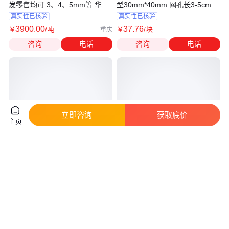
发零售均可 3、4、5mm等 华亘
型30mm*40mm 网孔长3-5cm
钢铁
真实性已核验
真实性已核验
3900
.00
37
.76
￥
/吨
￥
/块
重庆
咨询
电话
咨询
电话
立即咨询
获取底价
主页
设备周围底板 Q355B 4.75mm
花纹钢板8mm 支持加工定制 颜
花纹卷板 防滑 16mm*2米热轧扁
色齐全 表面光滑 3、4、5mm等
豆花 纹钢板
华
真实性已核验
真实性已核验
3
.82
3720
.00
￥
/千克
￥
/吨
天津
四川南充
咨询
电话
咨询
电话