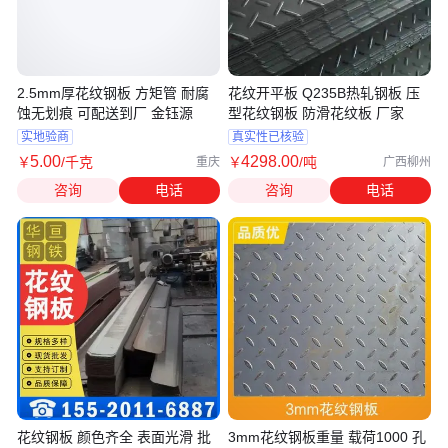
2.5mm厚花纹钢板 方矩管 耐腐
花纹开平板 Q235B热轧钢板 压
蚀无划痕 可配送到厂 金钰源
型花纹钢板 防滑花纹板 厂家
实地验商
真实性已核验
5
.00
4298
.00
￥
/千克
￥
/吨
重庆
广西柳州
咨询
电话
咨询
电话
花纹钢板 颜色齐全 表面光滑 批
3mm花纹钢板重量 载荷1000 孔