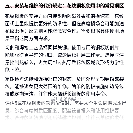
五、安装与维护的代价规避：花纹钢板使用中的常见误区
花纹钢板的安装方向直接影响防滑效果和磨损速率。花纹
面朝上虽能提供更好的防滑性，但在高磨损场合可能加速
花纹磨损；反之则可能降低安全性。需要根据具体使用场
景平衡这两方面需求。
切割和焊接工艺选择同样关键。使用专用的
钢板切割片
能够获得更平整的切口，减少后续打磨工作量。焊接时注
意控制热输入，避免局部过热导致花纹区域变形或力学性
能下降。
定期检查边缘和连接部位的状态，及时处理早期锈蚀或裂
纹，能够避免更大范围的维修。简单的防护措施如边缘包
覆或定期清洁，往往能大幅延长钢板的使用寿命。
展开更多内容

评估5厚花纹钢板的采购价值时，需要从全生命周期成本出
发，综合考虑材质匹配度、配套设备投入和使用维护要
求。合理的初始选型和后续维护规划，往往比单纯追求低
价带来更长期的经济效益。