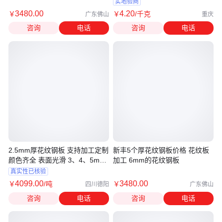
实地验商
3480
.00
4
.20
￥
￥
/千克
广东佛山
重庆
咨询
电话
咨询
电话
2.5mm厚花纹钢板 支持加工定制
新丰5个厚花纹钢板价格 花纹板
颜色齐全 表面光滑 3、4、5mm
加工 6mm的花纹钢板
等
真实性已核验
4099
.00
3480
.00
￥
/吨
￥
四川德阳
广东佛山
咨询
电话
咨询
电话