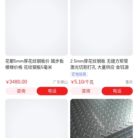
花都5mm厚花纹钢板价 踏步板
2.5mm厚花纹钢板 无缝方矩管
楼梯价格 花纹钢板5毫米
激光切割打孔 大量供应 金钰源
实地验商
3480
.00
5
.10
￥
￥
/千克
广东佛山
重庆
咨询
电话
咨询
电话