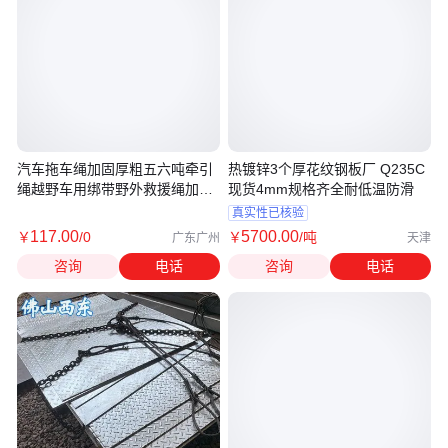
汽车拖车绳加固厚粗五六吨牵引
热镀锌3个厚花纹钢板厂 Q235C
绳越野车用绑带野外救援绳加硬
现货4mm规格齐全耐低温防滑
挂钩
真实性已核验
117
.00
5700
.00
￥
/0
￥
/吨
广东广州
天津
咨询
电话
咨询
电话