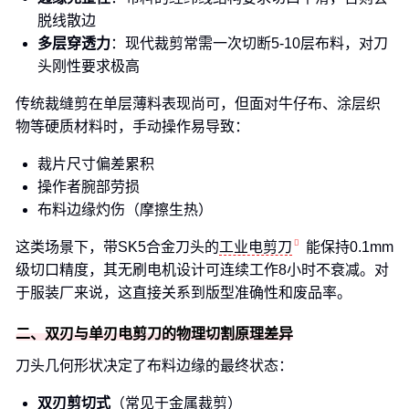
脱线散边
多层穿透力
：现代裁剪常需一次切断5-10层布料，对刀
头刚性要求极高
传统裁缝剪在单层薄料表现尚可，但面对牛仔布、涂层织
物等硬质材料时，手动操作易导致：
裁片尺寸偏差累积
操作者腕部劳损
布料边缘灼伤（摩擦生热）
这类场景下，带SK5合金刀头的
工业电剪刀
能保持0.1mm
级切口精度，其无刷电机设计可连续工作8小时不衰减。对
于服装厂来说，这直接关系到版型准确性和废品率。
二、双刃与单刃电剪刀的物理切割原理差异
刀头几何形状决定了布料边缘的最终状态：
双刃剪切式
（常见于金属裁剪）