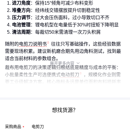
进刀角度
：保持15°倾角可减少布料变形
堆叠方向
：经纬线交错摆放提升切割稳定性
压力调节
：过大会压伤面料，过小导致切口不齐
电池管理
：锂电机型在电量低于30%时扭矩下降明显
清洁周期
：每裁切50米需清理一次刀头积屑
随附的
电剪刀说明书
往往只写基础操作，这些经验数据
需要现场积累。建议新机磨合期先用边角料测试，找到最
适合当前材料的参数组合。
展开更多内容

裁布用电剪刀的决策逻辑归根结底是精度与成本的平衡：
小批量柔性生产可选便携式
电动剪刀
，规模化作业则需
要工业级解决方案。核心指标永远是单位面积布料损耗率
——优质刀头虽然单价高，但长期来看反而更经济。
想找货源？
采购商品