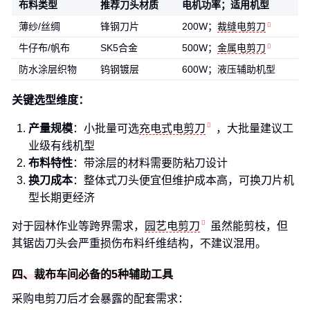
布料类型
推荐刀头材质
电机功率；适用机型
薄纱/丝绸
锋钢刀片
200W；
裁缝电剪刀
牛仔布/帆布
SK5合金
500W；
金属电剪刀
防水涂层织物
钨钢镀层
600W；液压辅助机型
关键选型维度：
产量规模
：小批量可选
充电式电剪刀
，大批量建议工
业级有线机型
布料特性
：带涂层的材料需要防粘刀设计
换刀成本
：整体式刀头便宜但维护成本高，可换刀片机
型长期更经济
对于园林作业等跨界需求，
园艺电剪刀
虽然能剪枝，但
其锯齿刀头会严重损伤布料纤维结构，不建议混用。
四、裁布车间必备的5种辅助工具
采购电剪刀后才会暴露的配套需求：