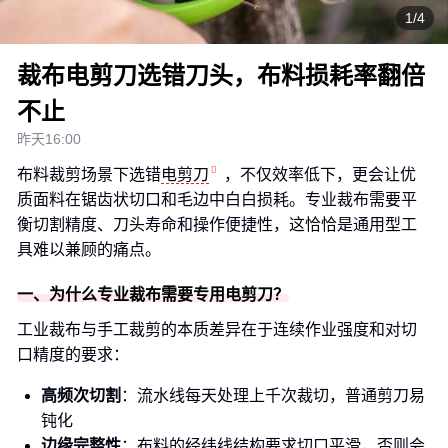
1/4
裁布电剪刀选错刀头，布料损耗率翻倍
不止
昨天16:00
布料裁剪场景下选错
电剪刀
，不仅效率低下，更会让优
质面料在锯齿状切口和毛边中白白损耗。专业裁布需要平
衡切割精度、刀头寿命和操作便捷性，这恰恰是通用型工
具难以兼顾的痛点。
一、为什么专业裁布需要专用电剪刀？
工业裁布与手工裁剪的本质差异在于连续作业强度和对切
口精度的要求：
高频次切割
：流水线每天处理上千次裁切，普通剪刀易
钝化
边缘完整性
：布料的经纬线结构要求切口平滑，否则会