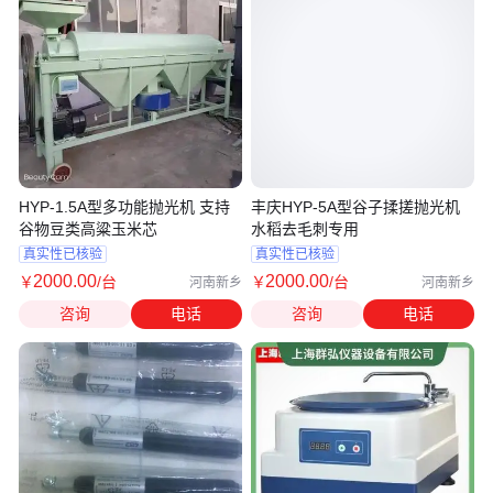
HYP-1.5A型多功能抛光机 支持
丰庆HYP-5A型谷子揉搓抛光机
谷物豆类高粱玉米芯
水稻去毛刺专用
真实性已核验
真实性已核验
2000
.00
2000
.00
￥
/台
￥
/台
河南新乡
河南新乡
咨询
电话
咨询
电话