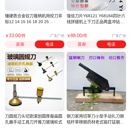
镶硬质合金铰刀锥柄机用绞刀非
强信刀片Y68121 Y68184四针六
标12 14 15 16 18 20 25
线拼缝机上下刀正品两盒冲钻包
30H7/H8
邮
33
.00
88
.00
￥
/件
￥
/件
广东广州
广东广州
咨询
电话
咨询
电话
刀圆规刀头切割滚划圆厚裁画圆
铡刀家用切草刀小型手动扎刀铡
孔器手动工具刀开推刀玻璃轮式
桔杆草秧铡药材老式锻打锰钢铡
草刀