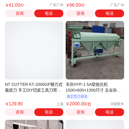
41
.00
66
.00
￥
/0
￥
/0
广东广州
广东广州
咨询
电话
咨询
电话
NT CUTTER KT-2000GP替刃式
丰庆HYP-1.5A型抛光机
裁皮刀 手工DIY切皮工具刀带锋
1500×600×1300尺寸 五谷杂粮
利刀片
加工
真实性已核验
129
.90
2000
.00
￥
￥
/台
上海
河南新乡
咨询
电话
咨询
电话