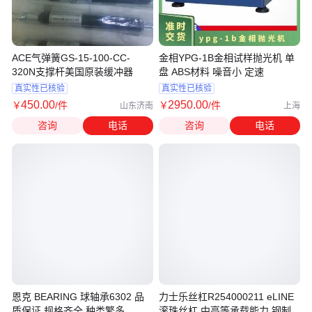
ACE气弹簧GS-15-100-CC-
金相YPG-1B金相试样抛光机 单
320N支撑杆美国原装缓冲器
盘 ABS材料 噪音小 定速
真实性已核验
真实性已核验
450
.00
2950
.00
￥
/件
￥
/件
山东济南
上海
咨询
电话
咨询
电话
恩克 BEARING 球轴承6302 品
力士乐丝杠R254000211 eLINE
质保证 规格齐全 种类繁多
滚珠丝杠 中高等承载能力 钢制