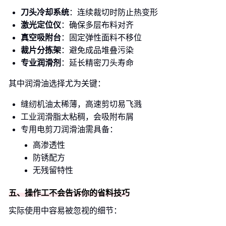
刀头冷却系统
：连续裁切时防止热变形
激光定位仪
：确保多层布料对齐
真空吸附台
：固定弹性面料不移位
裁片分拣架
：避免成品堆叠污染
专业润滑剂
：延长精密刀头寿命
其中润滑油选择尤为关键：
缝纫机油太稀薄，高速剪切易飞溅
工业润滑脂太粘稠，会吸附布屑
专用电剪刀润滑油需具备：
高渗透性
防锈配方
无残留特性
五、操作工不会告诉你的省料技巧
实际使用中容易被忽视的细节：