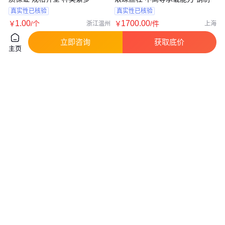
真实性已核验
真实性已核验
1
.00
1700
.00
￥
/个
￥
/件
浙江温州
上海
咨询
电话
咨询
电话
立即咨询
获取底价
主页
蔚仪P-2T 金相试样抛光机
P-1 金相试样抛光机
真实性已核验
真实性已核验
2400
.00
1000
.00
￥
/台
￥
/台
山东潍坊
山东潍坊
咨询
电话
咨询
电话