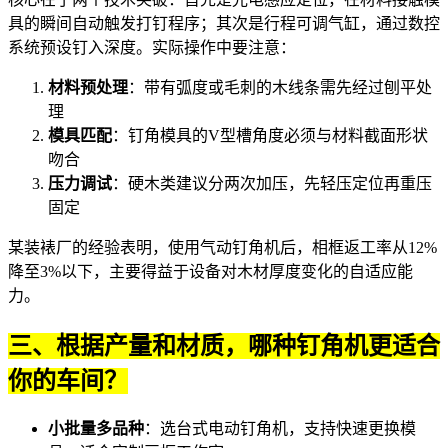
具的瞬间自动触发打钉程序；其次是行程可调气缸，通过
数控
系统
预设钉入深度。实际操作中要注意：
材料预处理
：带有弧度或毛刺的木线条需先经过刨平处
理
模具匹配
：钉角模具的V型槽角度必须与材料截面形状
吻合
压力调试
：硬木类建议分两次加压，先轻压定位再重压
固定
某装裱厂的经验表明，使用
气动钉角机
后，相框返工率从12%
降至3%以下，主要得益于设备对木材厚度变化的自适应能
力。
三、根据产量和材质，哪种钉角机更适合
你的车间？
小批量多品种
：选台式
电动钉角机
，支持快速更换模