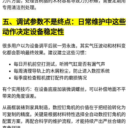
刀片方面，处理含树脂的木材容易导致刀刃积碳，需要定期用
专用清洁剂处理。
五、调试参数不是终点：日常维护中这些
动作决定设备稳定性
很多用户以为设备调平后就一劳永逸，其实气压波动和材料变
化都会影响最终效果。建议建立这些习惯：
每日开机前空打测试，听辨气缸是否有漏气声
每周清理导轨上的木屑粉尘，防止进入
数控系统
每季度检查
鞋机拔钉配件
的磨损情况
有个实用技巧：在设备底座加装微调螺丝，可以补偿地面不平
带来的角度误差。
从画框装裱到家具制造，数控钉角机的价值在于把经验转化为
可复制的精度。关键是根据材料特性选择
全自动数控钉角机
的
配置方案，再配合科学的维护流程，才能持续产出严丝合缝的