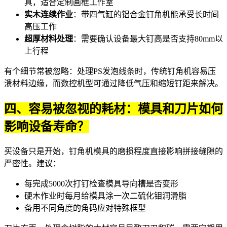
具，适合定制画框工作室
实木连续作业
：带四气缸的
铝合金钉角机
能承受长时间
高压工作
超厚材料处理
：需要确认设备最大钉高是否支持80mm以
上行程
有个细节常被忽略：处理PS发泡线条时，传统钉角机容易压
溃材料边缘，而数控机型可通过降低气压和缩短钉距来解决。
四、容易被忽视的耗材：模具和刀片如何
影响设备寿命？
买设备只是开始，
钉角机模具
的磨损程度直接影响拼接缝隙的
严密性。建议：
每完成5000次打钉检查模具导向槽是否变形
硬木作业时每月给模具涂一次二硫化钼润滑脂
备用不同角度的
角码
应对特殊框型