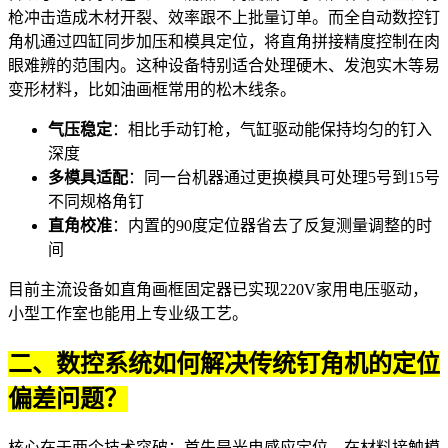
枪冲击造成木材开裂、效率跟不上批量订单。而
全自动数控钉
角机
通过四缸同步加压和模具定位，将直角拼接精度控制在肉
眼难辨的范围内。这种设备特别适合处理硬木、发泡实木等易
变形材料，比如油画框常用的松木线条。
气压稳定
：相比手动钉枪，气缸驱动能保持均匀的钉入
深度
多模具适配
：同一台机器通过更换模具可处理5号到15号
不同规格角钉
直角校准
：内置的90度定位器省去了反复测量调整的时
间
目前主流设备如
直角画框固定器
已实现220V家用电压驱动，
小型工作室也能用上专业级工艺。
二、数控系统如何解决传统钉角机的定位
偏差问题？
核心在于两个技术突破：首先是光电感应定位，在材料接触模