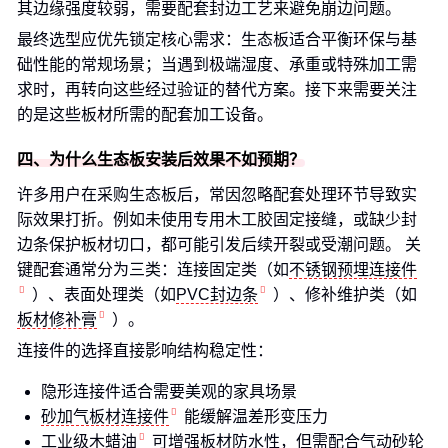
其边缘强度较弱，需要配套封边工艺来避免崩边问题。
最终选型应优先锁定核心需求：生态板适合平衡环保与基
础性能的常规场景；当遇到极端湿度、承重或特殊加工需
求时，再转向这些经过验证的替代方案。接下来需要关注
的是这些板材所需的配套加工设备。
四、为什么生态板安装后效果不如预期？
许多用户在采购生态板后，常因忽略配套处理环节导致实
际效果打折。例如未使用专用木工胶固定接缝，或缺少封
边条保护板材切口，都可能引发后续开裂或受潮问题。 关
键配套通常分为三类：连接固定类（如
不锈钢预埋连接件
）、表面处理类（如
PVC封边条
）、修补维护类（如
板材修补膏
）。
连接件的选择直接影响结构稳定性：
隐形连接件适合需要美观的家具场景
砂加气板材连接件
能缓解温差形变压力
工业级木蜡油
可增强板材防水性，但需配合
气动砂轮