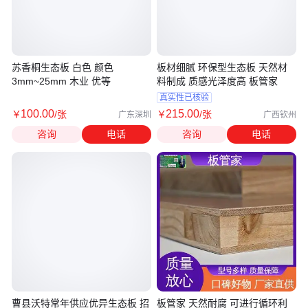
苏香桐生态板 白色 颜色
板材细腻 环保型生态板 天然材
3mm~25mm 木业 优等
料制成 质感光泽度高 板管家
真实性已核验
100
.00
215
.00
￥
/张
￥
/张
广东深圳
广西钦州
咨询
电话
咨询
电话
曹县沃特常年供应优异生态板 招
板管家 天然耐腐 可进行循环利