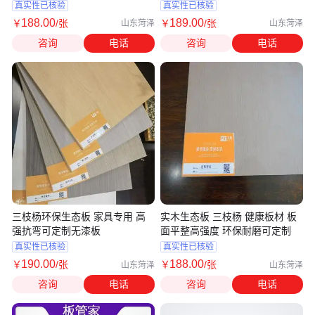
惠欢迎前来咨询
真实性已核验
真实性已核验
188
.00
189
.00
￥
/张
￥
/张
山东菏泽
山东菏泽
咨询
电话
咨询
电话
三枝杨环保生态板 家具专用 高
实木生态板 三枝杨 健康板材 板
强抗弯可定制无漆板
面平整高强度 环保耐磨可定制
真实性已核验
真实性已核验
190
.00
188
.00
￥
/张
￥
/张
山东菏泽
山东菏泽
咨询
电话
咨询
电话