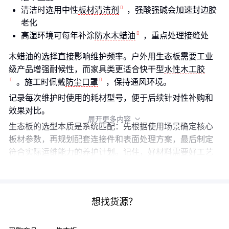
清洁时选用中性
板材清洁剂
，强酸强碱会加速封边胶
老化
高湿环境可每年补涂
防水木蜡油
，重点处理接缝处
木蜡油的选择直接影响维护频率。户外用生态板需要工业
级产品增强耐候性，而家具类更适合快干型
水性木工胶
。施工时佩戴
防尘口罩
，保持通风环境。
记录每次维护时使用的耗材型号，便于后续针对性补购和
效果对比。
展开更多内容

生态板的选型本质是系统匹配：先根据使用场景确定核心
板材参数，再规划配套连接件和表面处理方案，最后制定
符合实际运维能力的养护计划。记住，好材料需要好工艺
支撑，预算分配时请为后期维护留足余地。
想找货源？