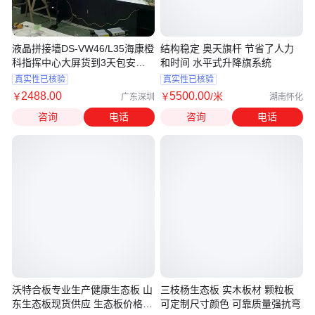
液晶拼接墙DS-VW46/L35海康橙
结构稳定 奥天旗杆 节省了人力
科指挥中心大屏货到3天包安装
和时间 水平式升降旗系统
到位
真实性已核验
真实性已核验
2488
.00
5500
.00
￥
￥
/米
广东深圳
湖南怀化
咨询
电话
咨询
电话
沃特合板专业生产健康生态板 山
三枝杨生态板 实木板材 颗粒板
东生态板现货供应 生态板价格优
可定制尺寸颜色 可靠质量强抗弯