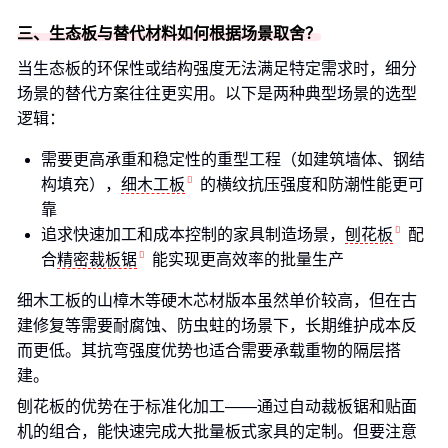
三、生态板与替代材料如何根据场景取舍？
当生态板的环保性或结构强度无法满足特定需求时，细分
场景的替代方案往往更实用。以下是两种典型场景的选型
逻辑：
需要更高承重和稳定性的重型工程（如建筑墙体、钢结
构填充），
细木工板
的横纹抗压强度和防潮性能更可
靠
追求快速加工和成本控制的家具制造场景，
刨花板
配
合
精密裁板锯
能实现更高效率的批量生产
细木工板的山樟木等硬木芯材版本虽然单价较高，但在古
建修复等需要耐腐蚀、防虫蛀的场景下，长期维护成本反
而更低。其抗弯强度优势也适合需要承载重物的隔层搭
建。
刨花板的优势在于标准化加工——通过自动裁板锯和贴面
机的组合，能快速完成大批量板式家具的定制。但要注意