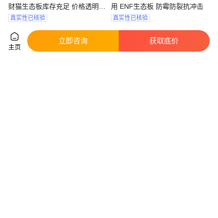
财猫生态板库存充足 价格透明
用 ENF生态板 防霉防裂抗冲击
欢迎致电
真实性已核验
真实性已核验
189
.00
215
.00
￥
/张
￥
/张
山东菏泽
广西钦州
立即咨询
获取底价
咨询
电话
咨询
电话
主页
环保型生态板 高密度韧性好 可
可定制生态板 自产自销 佳韵 生
进行循环利用 板管家
态板可定制
真实性已核验
215
.00
135
.00
￥
/张
￥
广西钦州
山东菏泽
咨询
电话
咨询
电话