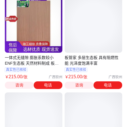
一体式无缝隙 膨胀系数较小
板管家 多层生态板 具有阻燃性
ENF生态板 天然材料制成 板管
能 光泽度饱满丰富
家
真实性已核验
真实性已核验
215
.00
215
.00
￥
/张
￥
/张
广西钦州
广西钦州
咨询
电话
咨询
电话