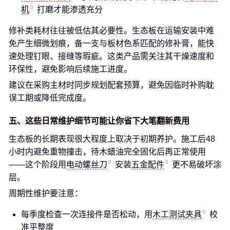
机
打磨才能渗透充分
修补类耗材往往被低估其必要性。生态板在运输安装中难
免产生细微划痕，备一支与板材色系匹配的修补膏，能快
速处理钉眼、接缝等瑕疵。这类产品需关注其干燥速度和
环保性，避免影响后续施工进度。
建议在采购主材时同步规划配套预算，避免因临时补购耽
误工期或降低完成度。
五、这些日常维护细节可能让你省下大笔翻新费用
生态板的长期表现很大程度上取决于初期养护。施工后48
小时内避免重物撞击，待木蜡油完全固化后再正常使用
——这个阶段用
电动螺丝刀
安装
五金配件
更不易破坏涂
层。
周期性维护要注意：
每季度检查一次连接件是否松动，用
木工测试夹具
校
准平整度