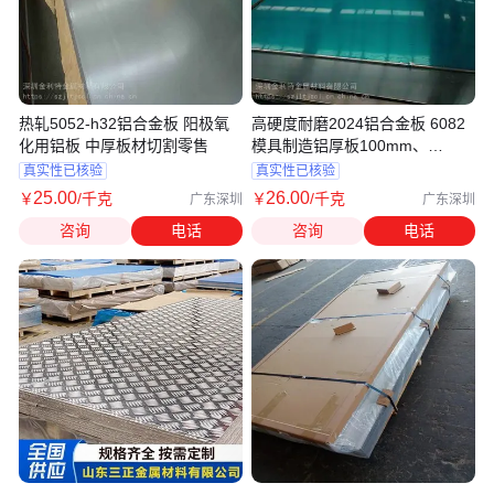
热轧5052-h32铝合金板 阳极氧
高硬度耐磨2024铝合金板 6082
化用铝板 中厚板材切割零售
模具制造铝厚板100mm、
120mm、150mm
真实性已核验
真实性已核验
25
.00
26
.00
￥
/千克
￥
/千克
广东深圳
广东深圳
咨询
电话
咨询
电话