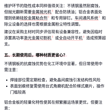
维护环节的隐性成本同样值得关注：不锈钢虽然耐腐蚀，
但抛光翻新需要
金属抛光机
配合防锈油；铝合金表面处
理则依赖
硅胶金属粘合剂
和专用铆钉。
车间通风系统
和
除尘设备的选择也需根据金属粉尘特性调整。
建议在采购主材时同步评估现有设备兼容性，避免因临时
添置高功率
激光金属切割机
或
全自动开平机
造成预算超
支。
五、长期使用后，哪种材质更省心？
不锈钢板的抗腐蚀优势在化工环境中显著，但日常使用中
需注意：
焊接部位需定期检查，避免晶间腐蚀引发结构性风险
表面划痕修复需使用台式角磨机配合阶梯式磨片，操作
门槛较高
铝合金板的轻量化特性使其在频繁搬运场景更优，但要注
意：