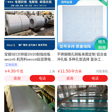
宝钢SECE锌层20/20耐指纹板
不锈钢微孔网板来图定制 铝合金
seccn5 机壳料seccsl自润滑电镀
冲孔板 多种孔型选择 复杂工艺
锌
板 银明金属
实地验商
4
.30
11
.50
￥
/千克
￥
/平方米
上海
河南洛阳
咨询
电话
咨询
电话