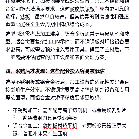
在极端环境下，如极地装备或深海设备，常规不锈钢和铝
合金可能无法满足要求，这时
耐腐蚀钛板
成为更可靠的
选择。
钛板
虽然单价较高，但其优异的耐腐蚀性和强度
重量比能在全生命周期中降低综合成本。
选型时还需考虑加工难度：铝合金板通常更容易切割和成
型，适合需要复杂加工的零件；而不锈钢板对焊接设备要
求更高，可能需要额外投入专用工具。确定了主材后，下
一步需要评估配套的加工设备和表面处理方案。
四、采购后才发现：这些配套投入容易被低估
选择不锈钢板或铝合金板后，加工设备的适配性差异会直
接影响生产效率。不锈钢需要更高功率的切割设备和专用
焊接面罩，而铝合金对矫平精度要求更敏感。
不锈钢加工：需匹配
等离子切割机
或
金属切割锯片
，普通碳钢刀具易快速磨损
铝合金加工：
数控板材矫平机
对薄板变形矫正更关
键，普通冲床易产生压痕