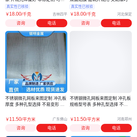
需切割
真实性已核验
真实性已核验
18
.00
18
.00
￥
/千克
￥
/千克
吉林四平
河北保定
咨询
电话
咨询
电话
不锈钢微孔网板来图定制 冲孔板
不锈钢微孔网板来图定制 冲孔板
厚度 多种孔型选择 不易变形 银
规格型号表 多种孔型选择 不易
明金属
变形 银明金属
11
.50
11
.50
￥
/平方米
￥
/平方米
广东佛山
河南郑州
咨询
电话
咨询
电话