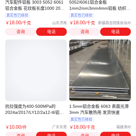
汽车配件铝板 3003 5052 6061
5052/6061铝合金板
铝合金板 花纹板长度1000 2000
1mm2mm3mm4mm铝板 纺织机
2440mm
械用 自备库交期短
真实性已核验
真实性已核验
18
.00
18
.00
￥
/千克
￥
/千克
山东济南
新疆昌吉回族自治州
咨询
电话
咨询
电话
抗拉强度为400-500MPa的
1.5mm铝合金板 6063 表面光滑
2024a/2017/LY12/2a12-t6铝合
3mm 汽车散热用 发货快速
金板 铝方块
真实性已核验
10
.00
18
.00
￥
/件
￥
/千克
广东东莞
福建漳州
咨询
电话
咨询
电话