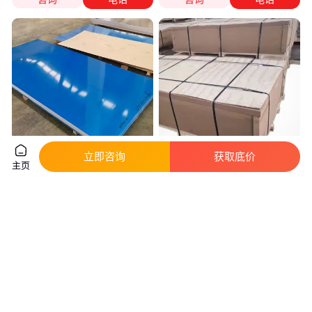
立即咨询
获取底价
主页
切割零售 5052H32 铝板和6063
鲁剑 5083高硬度铝合金板 家居
铝合金板整板 定尺
装修用 耐腐板材可定制
实地验厂
真实性已核验
19
.00
16
.00
￥
/千克
￥
/千克
江苏无锡
上海
咨询
电话
咨询
电话