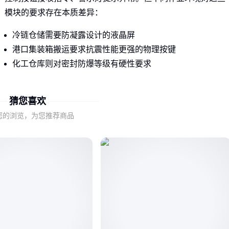
模块的要求存在本质差异：
冷链仓储需要防凝露设计的液晶屏
港口集装箱搬运要求抗震性能更强的物理按键
化工仓库则对密封防爆等级有硬性要求
电动叉车与内燃叉车的能源系统差异，直接导致面板监测参数
猜您喜欢
和交互逻辑的分化。前者需要实时显示电池状态和能量回收数
据，后者则更关注发动机转速和油压指标。
您的浏览，为您推荐商品
这些差异意味着：仅凭外观相似或基础参数匹配就采购操作面
板，很可能在后续使用中遭遇功能缺失或兼容性问题。
二、哪些场景特性会颠覆面板选型逻辑？
当作业环境出现以下特征时，通用型面板的性价比优势会迅速
消失：