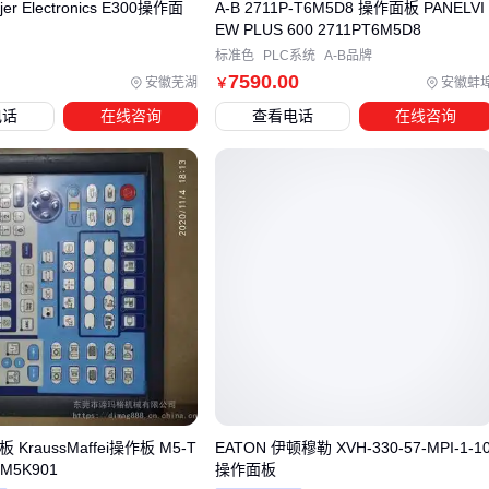
jer Electronics E300操作面
A-B 2711P-T6M5D8 操作面板 PANELVI
四、为什么买完操作面板还要考虑这些配套件？
用
EW PLUS 600 2711PT6M5D8
标准色
PLC系统
A-B品牌
采购叉车操作面板后，最容易被忽视的是接口兼容性问题。不
7590
.00
安徽芜湖
安徽蚌
￥
同品牌的电路板接口规格可能相差较大，特别是电动叉车与内
电话
在线咨询
查看电话
在线咨询
燃叉车的线束接口往往不通用。若未提前确认配套的
叉车电路
板
型号，安装时可能面临接口不匹配的尴尬。
对于需要频繁装卸货物的场景，还需同步检查警示信号灯是否
与面板控制系统兼容，避免出现信号传输延迟影响作业安全。
防水防尘配件是另一个关键考量点：
冷链仓储环境需配备聚氨酯材质的
叉车防水套
，防止冷凝
水渗入面板内部
粉尘较多的工地建议加装防尘罩，但需注意不影响散热风扇
的正常运转
露天作业的叉车应检查线束防水等级，避免雨水腐蚀导致接
KraussMaffei操作板 M5-T
EATON 伊顿穆勒 XVH-330-57-MPI-1-1
触不良
X M5K901
操作面板