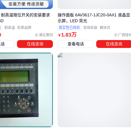
重载搬运等需要双手操控的工况，手柄控制器反而会降低操
作效率
200 耐高温限位开关的安装要求
操作面板 6AV3617-1JC20-0AX1 液晶显
3D
示屏，LED 背光
遥控方案仅建议用于危险环境或特殊作业距离需求，日常使
验
耐高温
杭荣品牌
真实性已核验
现场安装
模块式
用会显著增加电池维护压力
0
1
.83
万
湖北黄冈
广西桂
￥
判断是否更换整块面板前，建议先确认现有接口兼容性。部分
电话
在线咨询
查看电话
在线咨询
较新的
叉车仪表盘
支持模块化升级，例如通过外接4.3寸TFT
显示屏扩展功能，这比整体更换控制面板成本更低。
对于必须更换的场景，需特别注意控制组件的匹配逻辑：电动
叉车更关注防尘防水等级，而内燃叉车优先考虑抗振动性能。
此时选择专为对应动力类型设计的叉车控制面板，长期稳定性
会明显优于通用型号。
最终决策应回归到实际作业流程——如果操作者需要频繁查看
油压、电池状态等参数，传统面板的集中显示优势仍然不可替
代。