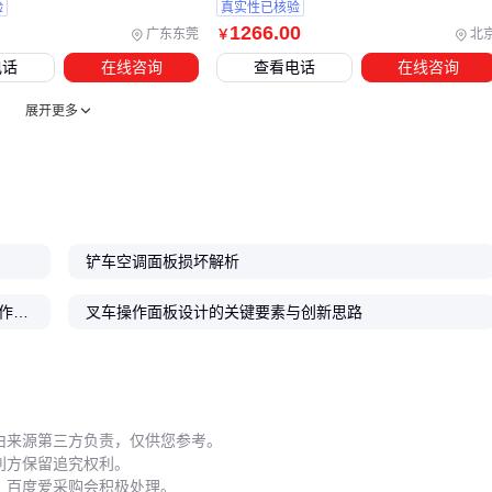
验
真实性已核验
面板安装后的调试环节往往需要专用工具配合。例如拆卸旧面
1266
.00
广东东莞
北
￥
板时可能需要
叉车维修专用钩子
，而调试控制箱参数时会用
电话
在线咨询
查看电话
在线咨询
到特定规格的
叉车继电器
。建议在采购前向供应商索要完整
展开更多
的配套件清单。
五、这些日常维护细节可能让面板寿命差3倍
操作面板的按钮寿命与使用习惯直接相关。频繁用力按压或戴
手套操作都会加速微动开关损耗，建议每季度检查按钮回弹状
铲车空调面板损坏解析
态。若发现叉车急停开关出现卡滞，应立即停用并更换相关模
块，避免紧急情况下失灵。
直流48V带灯APT自锁按钮 塑料头部 适配电动叉车操作面板
叉车操作面板设计的关键要素与创新思路
面板散热问题常被低估。当
叉车散热风扇
积尘严重时，控制
箱内部温度可能超过设计阈值，导致电路板元件提前老化。在
高温环境下作业的叉车，建议每月清理散热通道，并监测直流
散热风扇的转速是否正常。
由来源第三方负责，仅供您参考。
利方保留追究权利。
线束维护是另一个成本黑洞。振动较大的工况容易导致叉车信
，百度爱采购会积极处理。