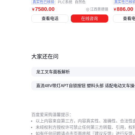
真实性已核验
PLC系统
自然色
真实性已核
7580
.00
886
.00
江西景德镇
￥
￥
查看电话
在线咨询
查看
大家还在问
龙工叉车面板解析
百度爱采购温馨提示：
以上内容来自第三方，内容真实性、准确性、合法性
未经权利方授权许可禁止任何第三方转载、引用，权
如有任何问题请点击页面底部『建议反馈』进行反馈