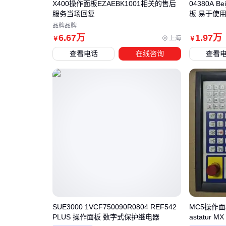
X400操作面板EZAEBK1001相关的售后
04380A Bei
服务当场回复
板 易于使
品牌品牌
6
.67
万
1
.97
万
上海
￥
￥
查看电话
在线咨询
查看
SUE3000 1VCF750090R0804 REF542
MC5操作面板 
PLUS 操作面板 数字式保护继电器
astatur M