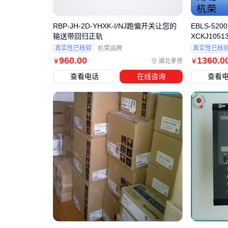
RBP-JH-2D-YHXK-I/NJ跑偏开关让您的
EBLS-5
输送带回归正轨
XCKJ1051
真实性已核验
杭荣品牌
真实性已核
960
.00
1360
.0
湖北孝感
￥
￥
查看电话
在线咨询
查看