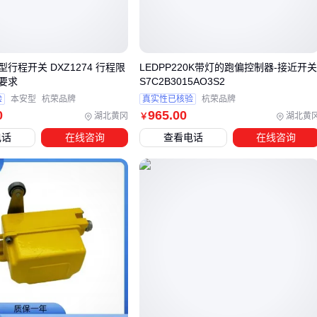
温度波动剧烈的场所：液晶屏响应速度下降可能导致误判
多粉尘环境：按键缝隙积尘可能引发接触不良
高频次倒车作业：未优化布局的警示灯容易被遮挡
行程开关 DXZ1274 行程限
LEDPP220K带灯的跑偏控制器-接近开
以冷库作业为例：普通面板在低温下可能出现按键僵硬、显示
要求
S7C2B3015AO3S2
屏延迟，而专为低温设计的版本会采用特殊润滑剂和加热元
验
本安型
杭荣品牌
真实性已核验
杭荣品牌
件，虽然单价更高，但长期维护成本和停机损失反而更低。
0
965
.00
湖北黄冈
湖北黄
￥
建议先用这三个维度锁定候选型号：环境耐受等级、人机交互
电话
在线咨询
查看电话
在线咨询
频次、与其他控制组件的信号匹配度。
三、手柄控制器能替代传统操作面板吗？
当现有叉车操作面板功能不足时，许多用户会考虑改用更灵活
的控制方案。但手柄控制器、遥控器等替代方案并非在所有场
景都适用：
高频精细操作场景（如冷链仓储拣选）更适合保留传统面
板，因手柄的触觉反馈可能不足