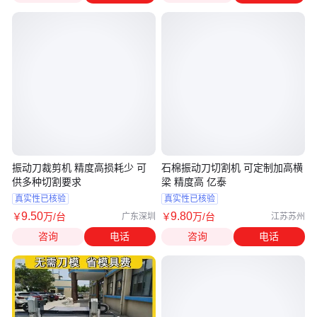
振动刀裁剪机 精度高损耗少 可
石棉振动刀切割机 可定制加高横
供多种切割要求
梁 精度高 亿泰
真实性已核验
真实性已核验
9
.50
9
.80
￥
万
/台
￥
万
/台
广东深圳
江苏苏州
咨询
电话
咨询
电话