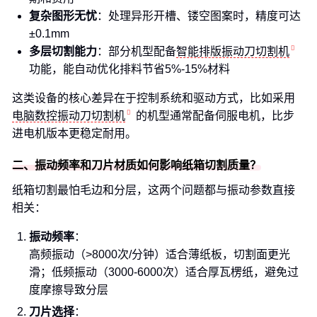
复杂图形无忧
：处理异形开槽、镂空图案时，精度可达
±0.1mm
多层切割能力
：部分机型配备
智能排版振动刀切割机
功能，能自动优化排料节省5%-15%材料
这类设备的核心差异在于控制系统和驱动方式，比如采用
电脑数控振动刀切割机
的机型通常配备伺服电机，比步
进电机版本更稳定耐用。
二、振动频率和刀片材质如何影响纸箱切割质量？
纸箱切割最怕毛边和分层，这两个问题都与振动参数直接
相关：
振动频率
：
高频振动（>8000次/分钟）适合薄纸板，切割面更光
滑；低频振动（3000-6000次）适合厚瓦楞纸，避免过
度摩擦导致分层
刀片选择
：