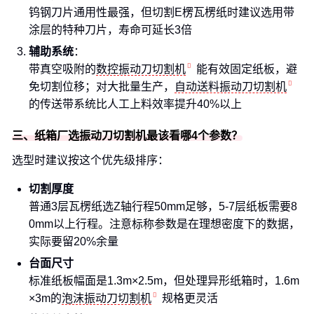
钨钢刀片通用性最强，但切割E楞瓦楞纸时建议选用带
涂层的特种刀片，寿命可延长3倍
辅助系统
：
带真空吸附的
数控振动刀切割机
能有效固定纸板，避
免切割位移；对大批量生产，
自动送料振动刀切割机
的传送带系统比人工上料效率提升40%以上
三、纸箱厂选振动刀切割机最该看哪4个参数？
选型时建议按这个优先级排序：
切割厚度
普通3层瓦楞纸选Z轴行程50mm足够，5-7层纸板需要8
0mm以上行程。注意标称参数是在理想密度下的数据，
实际要留20%余量
台面尺寸
标准纸板幅面是1.3m×2.5m，但处理异形纸箱时，1.6m
×3m的
泡沫振动刀切割机
规格更灵活