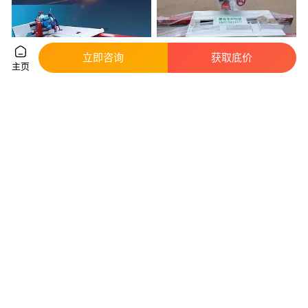
立即咨询
获取底价
主页
大理石切割机加强锯片更耐用瓷
永邦 自动石材切割机 文化石切
砖切割机开槽机磨边机倒角机厂
割机厂家 三组刀花岗岩切割机
家直销
1000
.00
2000
.00
￥
/台
￥
/台
河北邢台
河北邢台
咨询
电话
咨询
电话