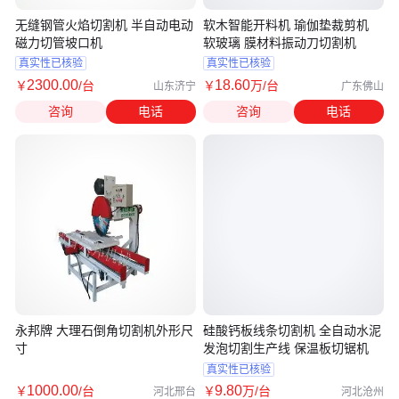
无缝钢管火焰切割机 半自动电动
软木智能开料机 瑜伽垫裁剪机
磁力切管坡口机
软玻璃 膜材料振动刀切割机
真实性已核验
真实性已核验
2300
.00
18
.60
￥
/台
￥
万
/台
山东济宁
广东佛山
咨询
电话
咨询
电话
永邦牌 大理石倒角切割机外形尺
硅酸钙板线条切割机 全自动水泥
寸
发泡切割生产线 保温板切锯机
真实性已核验
1000
.00
9
.80
￥
/台
￥
万
/台
河北邢台
河北沧州