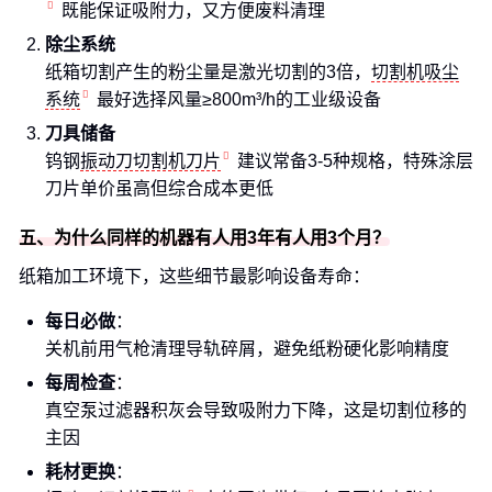
既能保证吸附力，又方便废料清理
除尘系统
纸箱切割产生的粉尘量是激光切割的3倍，
切割机吸尘
系统
最好选择风量≥800m³/h的工业级设备
刀具储备
钨钢
振动刀切割机刀片
建议常备3-5种规格，特殊涂层
刀片单价虽高但综合成本更低
五、为什么同样的机器有人用3年有人用3个月？
纸箱加工环境下，这些细节最影响设备寿命：
每日必做
：
关机前用气枪清理导轨碎屑，避免纸粉硬化影响精度
每周检查
：
真空泵过滤器积灰会导致吸附力下降，这是切割位移的
主因
耗材更换
：