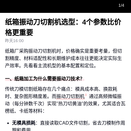
1/4
纸箱振动刀切割机选型：4个参数比价
格更重要
昨天16:00
纸箱厂采购振动刀切割机时，价格确实是重要考量，但切
割精度、材料适配性和长期维护成本往往更能决定实际生
产效率。先看看主流机型的基本配置和定位。
一、纸箱加工为什么需要振动刀技术？
传统刀模切割纸箱存在几个痛点：模具成本高、换款耗
时、复杂图形精度差。而
振动刀切割机
通过高频微幅振
动（每分钟数千次）实现"热刀切黄油"的效果，尤其适合瓦
楞纸、卡纸等材料：
无模具损耗
：直接读取CAD文件切割，省去刀模制作周
期和费用